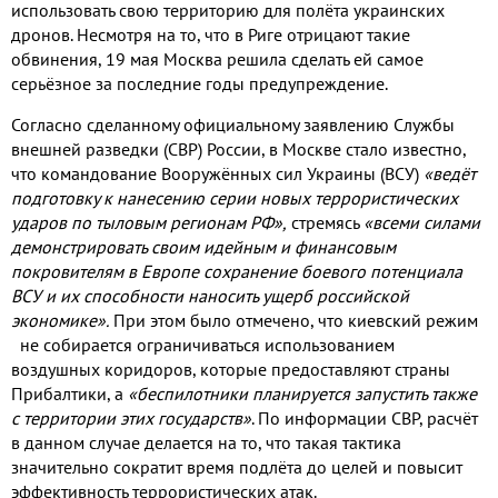
использовать свою территорию для полёта украинских
дронов
.
Несмотря на то
,
что в Риге отрицают такие
обвинения
, 19
мая Москва решила сделать ей самое
серьёзное за последние годы предупреждение
.
Согласно сделанному официальному заявлению Службы
внешней разведки
(
СВР
)
России
,
в Москве стало известно
,
что командование Вооружённых сил Украины
(
ВСУ
)
«ведёт
подготовку к нанесению серии новых террористических
ударов по тыловым регионам РФ»
,
стремясь
«всеми силами
демонстрировать своим идейным и финансовым
покровителям в Европе сохранение боевого потенциала
ВСУ и их способности наносить ущерб российской
экономике»
.
При этом было отмечено
,
что киевский режим
не собирается ограничиваться использованием
воздушных коридоров
,
которые предоставляют страны
Прибалтики
,
а
«беспилотники планируется запустить также
с территории этих государств»
.
По информации СВР
,
расчёт
в данном случае делается на то
,
что такая тактика
значительно сократит время подлёта до целей и повысит
эффективность террористических атак
.