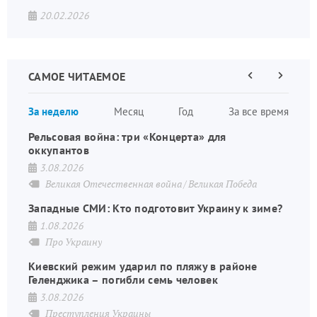
20.02.2026
САМОЕ ЧИТАЕМОЕ
Предыдущая
Следующа
страница
страница
Нумераци
За неделю
Месяц
Год
За все время
страниц
Рельсовая война: три «Концерта» для
оккупантов
3.08.2026
Великая Отечественная война
Великая Победа
Западные СМИ: Кто подготовит Украину к зиме?
1.08.2026
Про Украину
Киевский режим ударил по пляжу в районе
Геленджика – погибли семь человек
3.08.2026
Преступления Украины