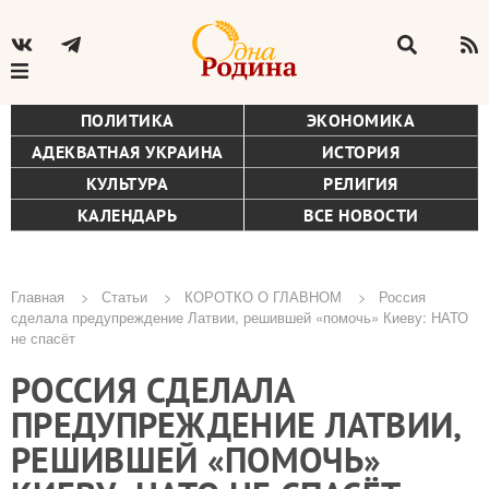
ПОЛИТИКА
ЭКОНОМИКА
АДЕКВАТНАЯ УКРАИНА
ИСТОРИЯ
КУЛЬТУРА
РЕЛИГИЯ
КАЛЕНДАРЬ
ВСЕ НОВОСТИ
Главная
Статьи
КОРОТКО О ГЛАВНОМ
Россия
сделала предупреждение Латвии, решившей «помочь» Киеву: НАТО
Строка
не спасёт
навигации
РОССИЯ СДЕЛАЛА
ПРЕДУПРЕЖДЕНИЕ ЛАТВИИ,
РЕШИВШЕЙ «ПОМОЧЬ»