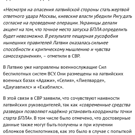
«Несмотря на опасения латвийской стороны стать жертвой
ответного удара Москвы
,
киевские власти убедили Ригу дать
согласие на проведение операции
.
Украинцы делали
акцент на том
,
что точное место запуска БПЛА определить
будет невозможно
.
В результате пещерная русофобия
нынешних правителей Латвии оказалась сильнее
способности к критическому мышлению и чувства
самосохранения»
,
– отметили в СВР
.
В Латвию уже направлены военнослужащие Сил
беспилотных систем ВСУ
.
Они размещены на латвийских
военных базах «Адажи»
,
«Селия»
,
«Лиелварде»
,
«Даугавпилс» и «Екабпилс»
.
В этой связи в СВР заявили
,
что сочувствуют наивности
латвийских руководителей
,
так как
«современные средства
разведки позволяют надёжно установить координаты точки
старта БПЛА»
.
В том числе было отмечено
,
что достоверные
данные также могут быть получены и при изучении
обломков беспилотников
,
как это было в случае с попыткой