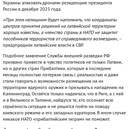
Украины атаковать дронами резиденцию президента
России в декабре
2025
года
.
«При этом нелишним будет напомнить
,
что координаты
центров принятия решений на латвийской территории
хорошо известны
,
а членство страны в НАТО не защитит
пособников террористов от справедливого возмездия»
,
–
предупредили латвийские власти в СВР
.
Подобное заявление Службы внешней разведки РФ
призвано привести в чувство политиков не только Латвии
,
но и других стран Прибалтики
,
которые в последние
месяцы полностью потеряли связь с реальностью и даже
стали говорить о возможности размещения на их
территории ядерного оружия и призывать к нападению на
Калининград
.
Остаётся только надеяться
,
что в Риге
,
а с ней
и в Вильнюсе и Таллине
,
найдутся те
,
кто осознает всю
серьёзность ситуации и не решится пойти на поводу
киевского режима и его западных кураторов
.
В ином случае
никакое НАТО «прибалтийским тиграм» не поможет
.