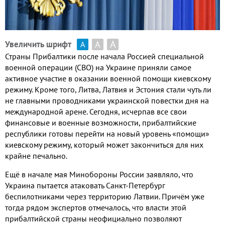
А
А
Увеличить шрифт
А
Страны Прибалтики после начала Россией специальной
военной операции
(
СВО
)
на Украине приняли самое
активное участие в оказании военной помощи киевскому
режиму
.
Кроме того
,
Литва
,
Латвия и Эстония стали чуть ли
не главными проводниками украинской повестки дня на
международной арене
.
Сегодня
,
исчерпав все свои
финансовые и военные возможности
,
прибалтийские
республики готовы перейти на новый уровень «помощи»
киевскому режиму
,
который может закончиться для них
крайне печально
.
Ещё в начале мая Минобороны России заявляло
,
что
Украина пытается атаковать Санкт
-
Петербург
беспилотниками через территорию Латвии
.
Причём уже
тогда рядом экспертов отмечалось
,
что власти этой
прибалтийской страны неофициально позволяют