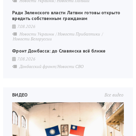
Новости Украины
Новости Польши
Ради Зеленского власти Латвии готовы открыто
вредить собственным гражданам
7.08.2026
Новости Украины
Новости Прибалтики
Новости Белоруссии
Фронт Донбасса: до Славянска всё ближе
7.08.2026
Донбасский фронт/Новости СВО
ВИДЕО
Все видео