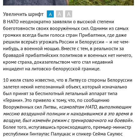
А
А
Увеличить шрифт
А
В НАТО неоднократно заявляли о высокой степени
боеготовности своих вооружённых сил. Одними из самых
громких всегда были голоса стран Прибалтики, где даже
решили всерьёз угрожать России и Белоруссии – и не чем-
нибудь, а военной мощью. Вместе с тем, в реальности за
бравадой прибалтийских политиков и военных нет ничего,
кроме страха, доказательством чего стал недавний
инцидент на литовско-белорусской границе.
10 июля стало известно, что в Литву со стороны Белоруссии
залетел некий непознанный объект, который изначально
был принят за беспилотный летальный аппарат типа
«Герани». Это привело к тому, что, по сообщению
Вооружённых сил Литвы,
«самолётам НАТО, выполняющим
миссию воздушной полиции и находившимся в это время в
воздухе, был изменён режим с тренировочного на боевой».
Более того, испугавшись происходящего, премьер-министр
республики Гинтаутас Палуцкас и спикер Сейма Саулюс