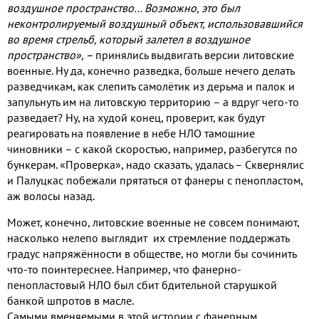
воздушное пространство… Возможно, это был
неконтролируемый воздушный объект, использовавшийся
во время стрельб, который залетел в воздушное
пространство», –
принялись выдвигать версии литовские
военные. Ну да, конечно разведка, больше нечего делать
разведчикам, как слепить самолётик из дерьма и палок и
запульнуть им на литовскую территорию – а вдруг чего-то
разведает? Ну, на худой конец, проверит, как будут
реагировать на появление в небе НЛО тамошние
чиновники – с какой скоростью, например, разбегутся по
бункерам. «Проверка», надо сказать, удалась – Сквернялис
и Палуцкас побежали прятаться от фанеры с пенопластом,
аж волосы назад.
Может
, конечно, литовские военные не совсем понимают,
насколько нелепо выглядит их стремление поддержать
градус напряжённости в обществе, но могли бы сочинить
что-то поинтереснее. Например, что фанерно-
пенопластовый НЛО был сбит бдительной старушкой
банкой шпротов в масле.
Самыми вменяемыми в этой истории с фанерным