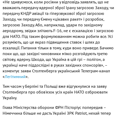
«Не здивуємося, коли росіяни у відповідь заявлять, що не
вважають передачу ядерної зброї Ірану загрозою Заходу, чи
передачу КНДР авіації та гіперзвукової зброї загрозою
Заходу, чи передачу Ємену «цікавих ракет» і розробок,
загрозою Заходу. Або, наприклад, удари по західному
аеродрому, звідки злітають F-16, не є ескалацією і загрозою
для НАТО. Під таким формулюванням можна робити все. Усі
розуміють, що це якраз підвищення ставок і шлях до
ескалації. Питання тільки в тому, куди воно приведе. Бачимо
поки що, що західні чиновники м'яко розгойдують третю
світову, ядерну. Шкода, що Україна в цій грі – полігон, а
українці наче піддослідні в руках західних спонсорів», –
коментує заяви Столтенберга український Телеграм-канал
«
Легітимний
».
Тим часом у Берліні та Польщі вже відгукнулися на заяву
Столтенберга про обов'язок усіх країн НАТО озброювати
Україну.
Глава Міністерства оборони ФРН Пісторіус попередив –
Німеччина більше не дасть Україні ЗРК Patriot, нехай тепер