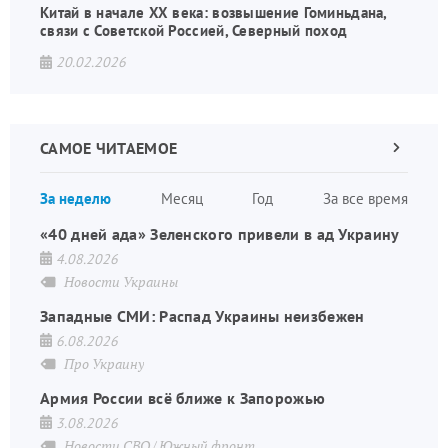
Китай в начале XX века: возвышение Гоминьдана,
связи с Советской Россией, Северный поход
20.02.2026
САМОЕ ЧИТАЕМОЕ
Следующа
страница
Нуме
За неделю
Месяц
Год
За все время
стран
«40 дней ада» Зеленского привели в ад Украину
4.08.2026
Новости Украины
Западные СМИ: Распад Украины неизбежен
6.08.2026
Про Украину
Армия России всё ближе к Запорожью
3.08.2026
Новости СВО
Южный фронт