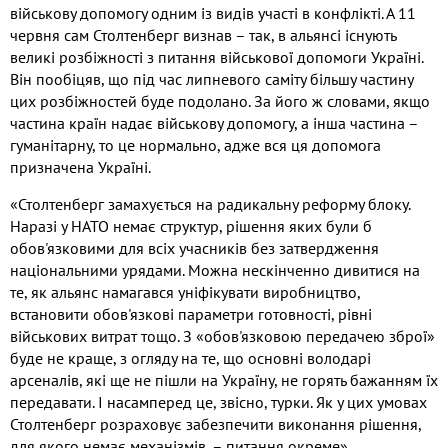
військову допомогу одним із видів участі в конфлікті. А 11
червня сам Столтенберг визнав – так, в альянсі існують
великі розбіжності з питання військової допомоги Україні.
Він пообіцяв, що під час липневого саміту більшу частину
цих розбіжностей буде подолано. За його ж словами, якщо
частина країн надає військову допомогу, а інша частина –
гуманітарну, то це нормально, адже вся ця допомога
призначена Україні.
«Столтенберг замахується на радикальну реформу блоку.
Наразі у НАТО немає структур, рішення яких були б
обов'язковими для всіх учасників без затвердження
національними урядами. Можна нескінченно дивитися на
те, як альянс намагався уніфікувати виробництво,
встановити обов'язкові параметри готовності, рівні
військових витрат тощо. З «обов'язковою передачею зброї»
буде не краще, з огляду на те, що основні володарі
арсеналів, які ще не пішли на Україну, не горять бажанням їх
передавати. І насамперед це, звісно, турки. Як у цих умовах
Столтенберг розраховує забезпечити виконання рішення,
для якого немає механізмів, – питання окреме»,