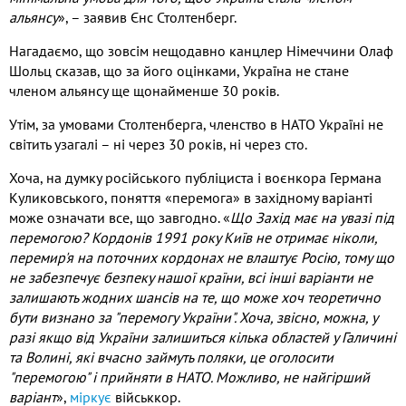
альянсу
»,
– заявив Єнс Столтенберг.
Нагадаємо, що зовсім нещодавно канцлер Німеччини Олаф
Шольц сказав, що за його оцінками, Україна не стане
членом альянсу ще щонайменше 30 років.
Утім, за умовами Столтенберга, членство в НАТО Україні не
світить узагалі – ні через 30 років, ні через сто.
Хоча, на думку російського публіциста і воєнкора Германа
Куликовського, поняття «перемога» в західному варіанті
може означати все, що завгодно. «
Що Захід має на увазі під
перемогою? Кордонів 1991 року Київ не отримає ніколи,
перемир'я на поточних кордонах не влаштує Росію, тому що
не забезпечує безпеку нашої країни, всі інші варіанти не
залишають жодних шансів на те, що може хоч теоретично
бути визнано за "перемогу України". Хоча, звісно, можна, у
разі якщо від України залишиться кілька областей у Галичині
та Волині, які вчасно займуть поляки, це оголосити
"перемогою" і прийняти в НАТО. Можливо, не найгірший
варіант
»,
міркує
військкор.