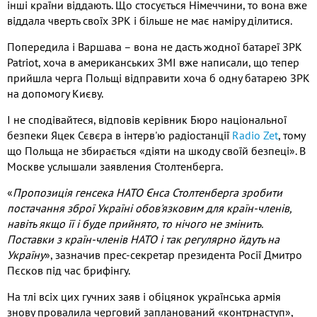
інші країни віддають. Що стосується Німеччини, то вона вже
віддала чверть своїх ЗРК і більше не має наміру ділитися.
Попередила і Варшава – вона не дасть жодної батареї ЗРК
Patriot, хоча в американських ЗМІ вже написали, що тепер
прийшла черга Польщі відправити хоча б одну батарею ЗРК
на допомогу Києву.
І не сподівайтеся, відповів керівник Бюро національної
безпеки Яцек Сєвєра в інтерв'ю радіостанції
Radio Zet
, тому
що Польща не збирається «діяти на шкоду своїй безпеці». В
Москве услышали заявления Столтенберга.
«
Пропозиція генсека НАТО Єнса Столтенберга зробити
постачання зброї Україні обов'язковим для країн-членів,
навіть якщо її і буде прийнято, то нічого не змінить.
Поставки з країн-членів НАТО і так регулярно йдуть на
Україну
», зазначив прес-секретар президента Росії Дмитро
Пєсков під час брифінгу.
На тлі всіх цих гучних заяв і обіцянок українська армія
знову провалила черговий запланований «контрнаступ»,