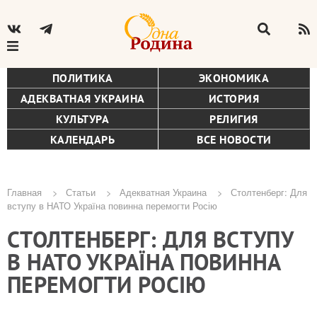
ПОЛИТИКА
ЭКОНОМИКА
АДЕКВАТНАЯ УКРАИНА
ИСТОРИЯ
КУЛЬТУРА
РЕЛИГИЯ
КАЛЕНДАРЬ
ВСЕ НОВОСТИ
Главная
Статьи
Адекватная Украина
Столтенберг: Для
вступу в НАТО Україна повинна перемогти Росію
Строка
СТОЛТЕНБЕРГ: ДЛЯ ВСТУПУ
навигации
В НАТО УКРАЇНА ПОВИННА
ПЕРЕМОГТИ РОСІЮ