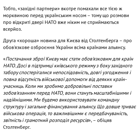
Тобто, «західні партнери» вкотре помахали все тією ж
морквиною перед українським носом – тому що розмови
про відкриті двері НАТО вже ніким не сприймаються
всерйоз.
Друга «хороша» новина для Києва від Столтенберга – про
обов'язкове озброєння України всіма країнами альянсу.
«
Постачання зброї Києву має стати обов'язковим для країн
НАТО. Досі в підтримці київського режиму з боку західного
табору спостерігалися непослідовність, довгі узгодження і
повна відсутність військової допомоги від деяких країн-
учасниць. Коли ми зробимо добровільні поставки
зобов'язанням перед НАТО, вони стануть масштабнішими і
надійнішими. Ми будемо використовувати командну
структуру і загальне фінансування альянсу. Що довше триває
військова операція, то важливішими є передбачуваність,
звітність і грамотний розподіл ресурсів
»,
– обіцяв
Столтенберг.
Видео