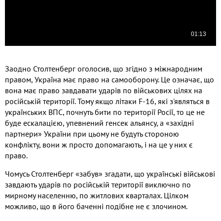
Заодно Столтенберг оголосив, що згідно з міжнародним
правом, Україна має право на самооборону. Це означає, що
вона має право завдавати ударів по військових цілях на
російській території. Тому якщо літаки F-16, які з'являться в
українських ВПС, почнуть бити по території Росії, то це не
буде ескалацією, упевнений генсек альянсу, а «західні
партнери» України при цьому не будуть стороною
конфлікту, вони ж просто допомагають, і на це у них є
право.
Чомусь Столтенберг «забув» згадати, що українські військові
завдають ударів по російській території виключно по
мирному населенню, по житлових кварталах. Цілком
можливо, що в його баченні подібне не є злочином.