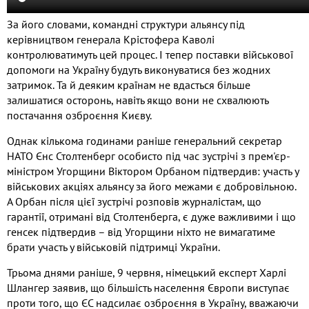
За його словами, командні структури альянсу під
керівництвом генерала Крістофера Каволі
контролюватимуть цей процес. І тепер поставки військової
допомоги на Україну будуть виконуватися без жодних
затримок. Та й деяким країнам не вдасться більше
залишатися осторонь, навіть якщо вони не схвалюють
постачання озброєння Києву.
Однак кількома годинами раніше генеральний секретар
НАТО Єнс Столтенберг особисто під час зустрічі з прем'єр-
міністром Угорщини Віктором Орбаном підтвердив: участь у
військових акціях альянсу за його межами є добровільною.
А Орбан після цієї зустрічі розповів журналістам, що
гарантії, отримані від Столтенберга, є дуже важливими і що
генсек підтвердив – від Угорщини ніхто не вимагатиме
брати участь у військовій підтримці України.
Трьома днями раніше, 9 червня, німецький експерт Харлі
Шлангер заявив, що більшість населення Європи виступає
проти того, що ЄС надсилає озброєння в Україну, вважаючи