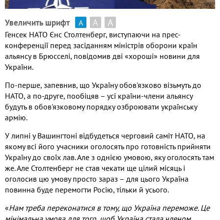
А
А
Увеличить шрифт
А
Генсек НАТО Єнс Столтенберг, виступаючи на прес-
конференції перед засіданням міністрів оборони країн
альянсу в Брюсселі, повідомив дві «хороші» новини для
України.
По-перше, запевнив, що Україну обов'язково візьмуть до
НАТО, а по-друге, пообіцяв – усі країни-члени альянсу
будуть в обов'язковому порядку озброювати українську
армію.
У липні у Вашингтоні відбудеться черговий саміт НАТО, на
якому всі його учасники оголосять про готовність прийняти
Україну до своїх лав. Але з однією умовою, яку оголосять там
же. Але Столтенберг не став чекати ще цілий місяць і
оголосив цю умову просто зараз – для цього Україна
повинна буде перемогти Росію, тільки й усього.
«
Нам треба переконатися в тому, що Україна переможе. Це
мінімальна умова для того, щоб Україна стала членом