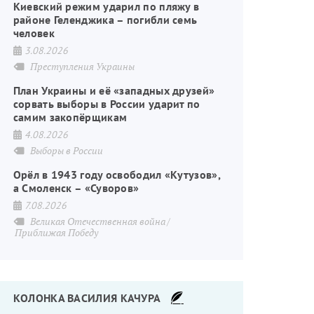
Киевский режим ударил по пляжу в
районе Геленджика – погибли семь
человек
3.08.2026
Преступления Украины
План Украины и её «западных друзей»
сорвать выборы в России ударит по
самим закопёрщикам
4.08.2026
Выборы в России
Орёл в 1943 году освободил «Кутузов»,
а Смоленск – «Суворов»
7.08.2026
Великая Отечественная война
Приближая Победу
КОЛОНКА ВАСИЛИЯ КАЧУРА