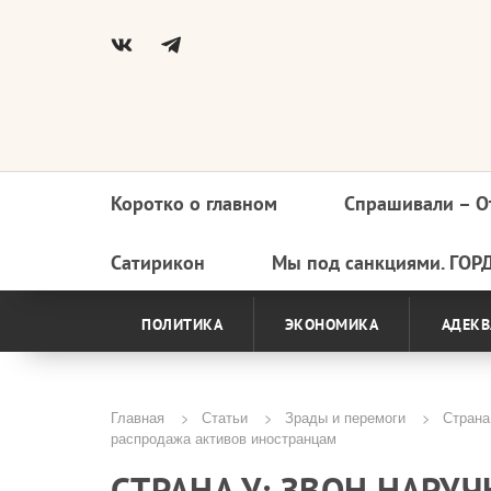
Коротко о главном
Спрашивали – О
Основная
навигация
Сатирикон
Мы под санкциями. ГОР
ПОЛИТИКА
ЭКОНОМИКА
АДЕКВ
Главная
Статьи
Зрады и перемоги
Страна 
распродажа активов иностранцам
Строка
СТРАНА У: ЗВОН НАРУЧ
навигации