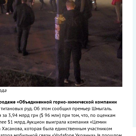
ода
продаже «Объединенной горно-химической компании
титановых руд. Об этом сообщил премьер Шмыгаль.
а 3,94 млрд грн ($ 96 млн) при том, что, по оценкам
более $1 млрд. Аукцион выиграла компания «Цемин
 Хасанова, которая была единственным участником
ератора мобильной связи «Vodafone Украина» (в прошлом