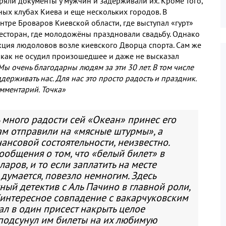
ряли документы у мужчин и задерживали их. Кроме того,
ых клубах Киева и еще нескольких городов. В
ентре Броваров Киевской области, где выступал «гурт»
ресторан, где молодожёны праздновали свадьбу. Однако
ция людоловов возле киевского Дворца спорта. Сам же
икак не осудил произошедшее и даже не высказал
Мы очень благодарны людям за эти 30 лет. В том числе
держивать нас. Для нас это просто радость и праздник.
омментарий. Точка»
ь много радости сей «Океан» принес его
ам отправили на «мясные штурмы», а
ансовой состоятельности, неизвестно.
общения о том, что «белый билет» в
аров, и то если заплатить на месте
 думается, повезло немногим. Здесь
ый детектив с Аль Пачино в главной роли,
интересное совпадение с вакарчуковским
ал в один присест накрыть целое
 подсунул им билеты на их любимую