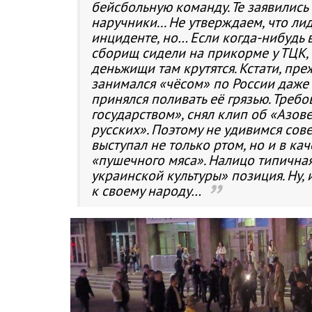
бейсбольную команду. Те заявились 
наручники... Не утверждаем, что л
инциденте, но… Если когда-нибудь 
сборищ сидели на прикорме у ТЦК,
деньжищи там крутятся. Кстати, пр
занимался «чёсом» по России даже 
принялся поливать её грязью. Треб
государством», снял клип об «Азов
русских». Поэтому не удивимся сов
выступал не только ртом, но и в ка
«пушечного мяса». Налицо типична
украинской культуры» позиция. Ну, 
к своему народу…