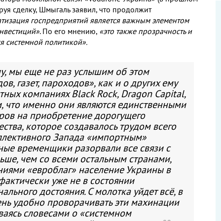
руя сделку, Шмыгаль заявил, что продолжит
тизация госпредприятий является важным элементом
инвестиций»
. По его мнению,
«это также прозрачность и
я системной политикой».
му, мы еще не раз услышим об этом
, газет, пароходов», как и о других ему
ных компаниях Black Rock, Dragon Сapital,
ом, что именно они являются единственными
ров на приобретение дорогущего
ства, которое создавалось трудом всего
оллективного Запада «импортным»
ные временщики разорвали все связи с
льше, чем со всеми остальным странами,
ниями «евроблаг» население Украины в
 фактически уже не в состоянии
льного достояния. С молотка уйдет всё, в
чень удобно проворачивать эти махинации
ваясь словесами о «системном