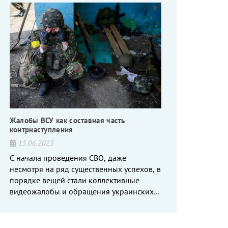
Жалобы ВСУ как составная часть
контрнаступления
15.06.2023
С начала проведения СВО, даже
несмотря на ряд существенных успехов, в
порядке вещей стали коллективные
видеожалобы и обращения украинских
вояк, сетующих то на нехватку оружия, то
на дебильное командование, то на
воров-командиров.