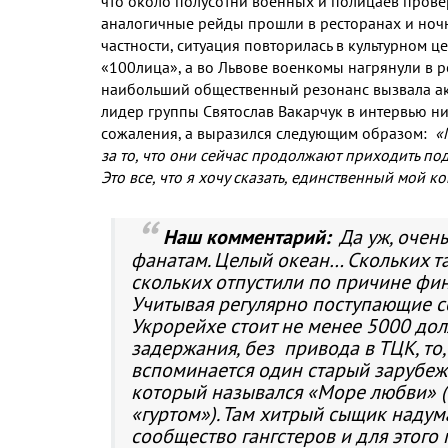
что около полусотни военных и полицаев прове
аналогичные рейды прошли в ресторанах и ночн
частности, ситуация повторилась в культурном ц
«100лица», а во Львове военкомы нагрянули в 
наибольший общественный резонанс вызвала ак
лидер группы Святослав Вакарчук в интервью н
сожаления, а выразился следующим образом:
«
за то, что они сейчас продолжают приходить под
Это все, что я хочу сказать, единственный мой к
Наш комментарий:
Да уж, очен
фанатам. Целый океан… Скольких т
скольких отпустили по причине фин
Учитывая регулярно поступающие со
Укрорейхе стоит не менее 5000 долл
задержания, без привода в ТЦК, то,
вспоминается один старый зарубежн
который назывался «Море любви» (
«гуртом»). Там хитрый сыщик надум
сообщество гангстеров и для этого