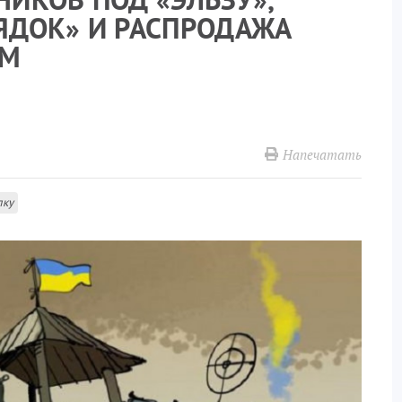
ДОК» И РАСПРОДАЖА
АМ
Напечатать
лку