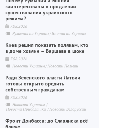
Почему Румыния и Япония
заинтересованы в продлении
существования украинского
режима?
7.08.2026
Румыния на Украине
Япония на Украине
Киев решил показать полякам, кто
в доме хозяин – Варшава в шоке
7.08.2026
Новости Украины
Новости Польши
Ради Зеленского власти Латвии
готовы открыто вредить
собственным гражданам
7.08.2026
Новости Украины
Новости Прибалтики
Новости Белоруссии
Фронт Донбасса: до Славянска всё
ближе