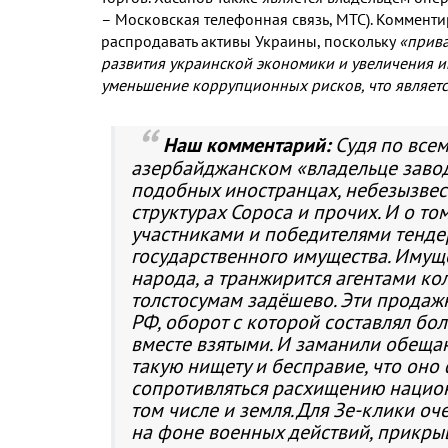
– Московская телефонная связь, МТС). Комменти
распродавать активы Украины, поскольку
«прива
развития украинской экономики и увеличения 
уменьшение коррупционных рисков, что являетс
Наш комментарий:
Судя по все
азербайджанском «владельце заводов
подобных иностранцах, небезызвест
структурах Сороса и прочих. И о т
участниками и победителями тенде
государственного имущества. Имуще
народа, а транжирится агентами к
толстосумам задёшево. Эти продаж
РФ, оборот с которой составлял бо
вместе взятыми. И заманили обеща
такую нищету и бесправие, что оно
сопротивляться расхищению национа
том числе и земля. Для Зе-клики о
на фоне военных действий, прикры