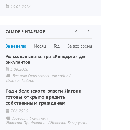
20.02.2026
САМОЕ ЧИТАЕМОЕ
Предыдущая
Следующая
страница
страница
Нумерация
За неделю
Месяц
Год
За все время
страниц
Рельсовая война: три «Концерта» для
оккупантов
3.08.2026
Великая Отечественная война
Великая Победа
Ради Зеленского власти Латвии
готовы открыто вредить
собственным гражданам
7.08.2026
Новости Украины
Новости Прибалтики
Новости Белоруссии