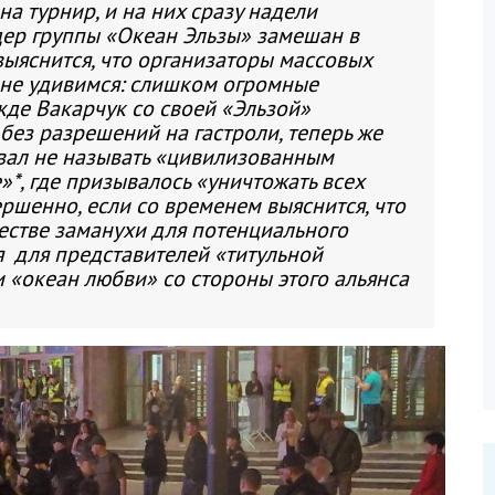
на турнир, и на них сразу надели
идер группы «Океан Эльзы» замешан в
выяснится, что организаторы массовых
 не удивимся: слишком огромные
ежде Вакарчук со своей «Эльзой»
без разрешений на гастроли, теперь же
овал не называть «цивилизованным
е»
*
, где призывалось «уничтожать всех
ершенно, если со временем выяснится, что
честве заманухи для потенциального
я для представителей «титульной
и «океан любви» со стороны этого альянса