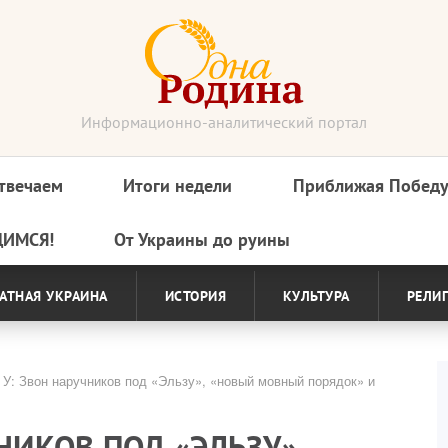
Информационно-аналитический портал
твечаем
Итоги недели
Приближая Побед
ДИМСЯ!
От Украины до руины
АТНАЯ УКРАИНА
ИСТОРИЯ
КУЛЬТУРА
РЕЛИ
У: Звон наручников под «Эльзу», «новый мовный порядок» и
НИКОВ ПОД «ЭЛЬЗУ»,