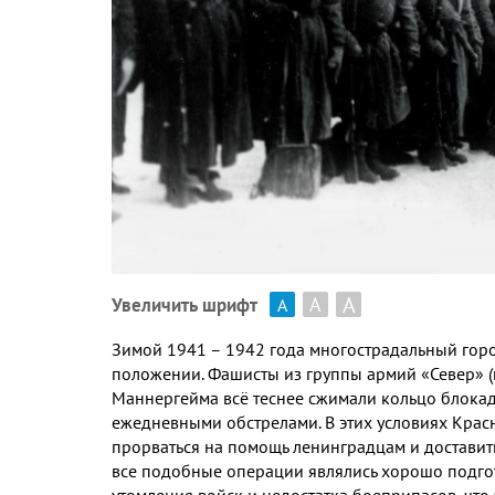
А
А
Увеличить шрифт
А
Зимой
1941
–
1942
года многострадальный гор
положении
.
Фашисты из группы армий «Север»
(
Маннергейма всё теснее сжимали кольцо блока
ежедневными обстрелами
.
В этих условиях Крас
прорваться на помощь ленинградцам и доставит
все подобные операции являлись хорошо подго
утомления войск и недостатка боеприпасов
,
что