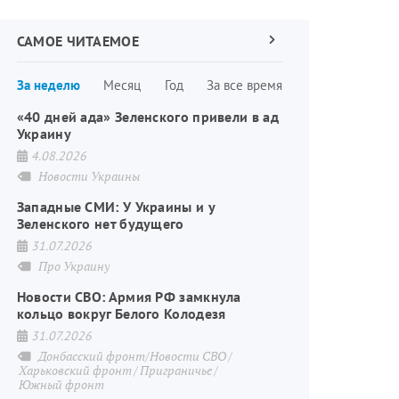
САМОЕ ЧИТАЕМОЕ
Следующая
страница
Нумерация
За неделю
Месяц
Год
За все время
страниц
«40 дней ада» Зеленского привели в ад
Украину
4.08.2026
Новости Украины
Западные СМИ: У Украины и у
Зеленского нет будущего
31.07.2026
Про Украину
Новости СВО: Армия РФ замкнула
кольцо вокруг Белого Колодезя
31.07.2026
Донбасский фронт/Новости СВО
Харьковский фронт
Приграничье
Южный фронт