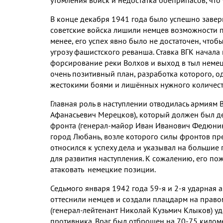
В конце декабря
1941
года было успешно завер
советские войска лишили немцев возможности п
менее
,
его успех явно было не достаточен
,
чтобы
угрозу фашистского реванша
.
Ставка ВГК начала
форсирование реки Волхов и выход в тыл неме
очень позитивный план
,
разработка которого
,
о
жестокими боями и лишённых нужного количест
Главная роль в наступлении отводилась армиям
Афанасьевич Мерецков
),
который должен был де
фронта
(
генерал
-
майор Иван Иванович Федюни
город Любань
,
возле которого силы фронтов пр
относился к успеху дела и указывал на большие
для развития наступления
.
К сожалению
,
его пож
атаковать немецкие позиции
.
Седьмого января
1942
года
59-
я и
2-
я ударная 
оттеснили немцев и создали плацдарм на право
(
генерал
-
лейтенант Николай Кузьмич Клыков
)
уд
противника
.
Враг был отброшен на
70-75
килом