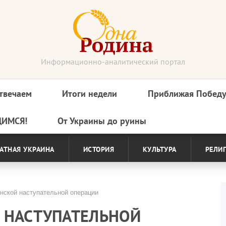
Информационно-аналитический портал
твечаем
Итоги недели
Приближая Побед
ДИМСЯ!
От Украины до руины
АТНАЯ УКРАИНА
ИСТОРИЯ
КУЛЬТУРА
РЕЛИ
нской наступательной операции
 НАСТУПАТЕЛЬНОЙ