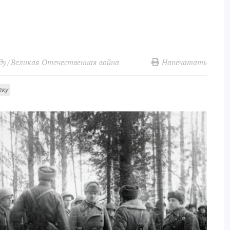
Напечатать
ду
Великая Отечественная война
лку