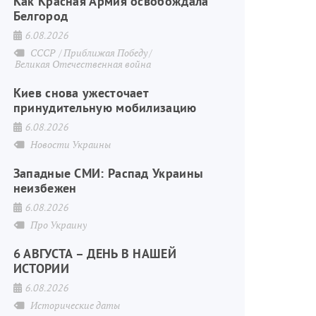
Как Красная Армия освобождала
Белгород
6.08.2026
СССР
Приближая Победу
Великая Отечественная война
Киев снова ужесточает
принудительную мобилизацию
6.08.2026
Новости Украины
Западные СМИ: Распад Украины
неизбежен
6.08.2026
Про Украину
6 АВГУСТА – ДЕНЬ В НАШЕЙ
ИСТОРИИ
6.08.2026
Исторические даты