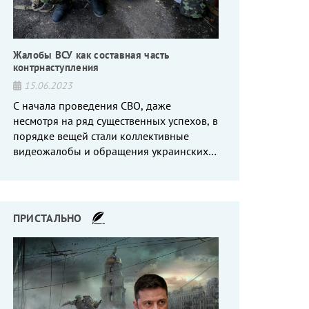
Жалобы ВСУ как составная часть
контрнаступления
15.06.2023
С начала проведения СВО, даже
несмотря на ряд существенных успехов, в
порядке вещей стали коллективные
видеожалобы и обращения украинских
вояк, сетующих то на нехватку оружия, то
на дебильное командование, то на
воров-командиров.
ПРИСТАЛЬНО