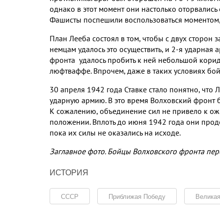
однако в этот момент они настолько оторвались
Фашисты поспешили воспользоваться моментом
План Лееба состоял в том
,
чтобы с двух сторон з
немцам удалось это осуществить
,
и
2-
я ударная а
фронта удалось пробить к ней небольшой кори
люфтваффе
.
Впрочем
,
даже в таких условиях бо
30
апреля
1942
года Ставке стало понятно
,
что 
ударную армию
.
В это время Волховский фронт 
К сожалению
,
объединение сил не привело к ож
положении
.
Вплоть до июня
1942
года они прод
пока их силы не оказались на исходе
.
Заглавное фото
.
Бойцы Волховского фронта пер
ИСТОРИЯ
СССР
Приближая Победу
Великая