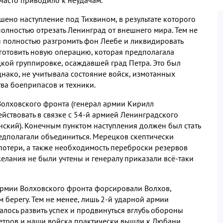
шено наступление под Тихвином
,
в результате которого
олностью отрезать Ленинград от внешнего мира
.
Тем не
 полностью разгромить фон Леебе и ликвидировать
 готовить новую операцию
,
которая предполагала
цкой группировке
,
осаждавшей град Петра
.
Это был
днако
,
не учитывала состояние войск
,
измотанных
ва боеприпасов и техники
.
 Волховского фронта
(
генерал армии Кирилл
йствовать в связке с
54-
й армией Ленинградского
нский
).
Конечным пунктом наступления должен был стать
едполагали объединиться
.
Мерецков скептически
 потери
,
а также необходимость переброски резервов
елания не были учтены и генералу приказали всё
-
таки
армии Волховского фронта форсировали Волхов
,
м берегу
.
Тем не менее
,
лишь
2-
й ударной армии
алось развить успех и продвинуться вглубь обороны
етров и наши войска практически вышли к Любани
,