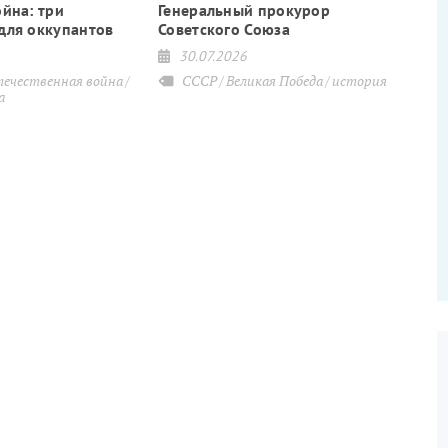
ойна: три
Генеральный прокурор
для оккупантов
Советского Союза
30.07.2026
течественная война
СССР
Великая Победа
история
а