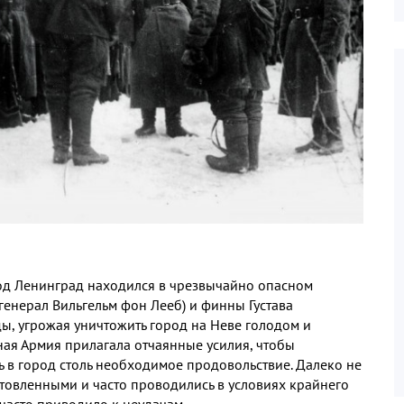
од Ленинград находился в чрезвычайно опасном
генерал Вильгельм фон Лееб
)
и финны Густава
ды
,
угрожая уничтожить город на Неве голодом и
ная Армия прилагала отчаянные усилия
,
чтобы
ь в город столь необходимое продовольствие
.
Далеко не
товленными и часто проводились в условиях крайнего
 часто приводило к неудачам
.