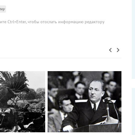
лку
мите Ctrl+Enter, чтобы отослать информацию редактору