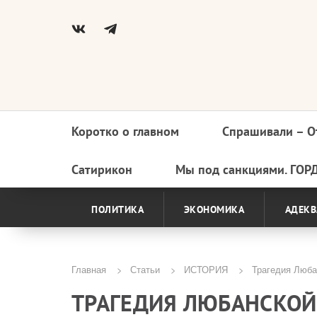
Коротко о главном
Спрашивали – О
Основная
навигация
Сатирикон
Мы под санкциями. ГОР
ПОЛИТИКА
ЭКОНОМИКА
АДЕКВ
Главная
Статьи
ИСТОРИЯ
Трагедия Люба
Строка
ТРАГЕДИЯ ЛЮБАНСКОЙ
навигации