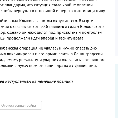
 от плацдарма
,
что ситуация стала крайне опасной
.
,
чтобы вернуть часть позиций и перехватить инициативу
.
айти в тыл Клыкова
,
а потом окружить его
.
В марте
рмия оказалась в котле
.
Оставшимся силам Волховского
дор
,
однако он находился под пристальным контролем
йцы продолжали идти вперёд и теснить врага
.
Любанская операция не удалась и нужно спасать
2-
ю
был ликвидирован и его армии влиты в Ленинградский
.
идаемому результату
,
и ударники оказались в отчаянном
олжали с мужеством отчаяния драться с фашистами
,
ед наступлением на немецкие позиции
 Отечественная война