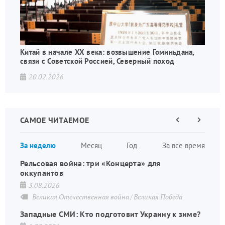
Китай в начале XX века: возвышение Гоминьдана,
связи с Советской Россией, Северный поход
20.02.2026
САМОЕ ЧИТАЕМОЕ
Предыдущая
Следующа
страница
страница
Нумераци
За неделю
Месяц
Год
За все время
страниц
Рельсовая война: три «Концерта» для
оккупантов
3.08.2026
Великая Отечественная война
Великая Победа
Западные СМИ: Кто подготовит Украину к зиме?