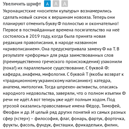
А
А
Увеличить шрифт
А
Укронацистские «носители культуры» вознамерились
сделать новый скачок к вершинам новояза. Теперь они
планируют отменить букву Ф полностью и окончательно!
Первое в постмайданные времена посягательство на неё
состоялось в 2019 году, когда была принята новая
редакция правописания, в народе названном
«кривописанием». Она предусматривала замену Ф на Т. В
результате «реформы» для ряда заимствованных слов
(преимущественно греческого происхождения) узаконили
(пока!) их параллельное существование. С буквой Ф:
кафедра, анафема, мифология. С буквой Т (якобы возврат к
«традиционному украинскому написанию»): катедра,
анатема, митология. Тогда шпрехен-активисты, опасаясь
народного недовольства, заверяли, что о полном изъятии Ф
речи не идёт. А вот теперь уже идёт полным ходом. Под
угрозой оказались православные имена Фёдор, Тимофей,
Феофан и др. И целый ряд других понятий из самых разных
сфер («стер») – философия, флаг, фонарь, фартук, форточка,
фрукты, фасоль, фундук, фисташки, фрикадельки, филин,