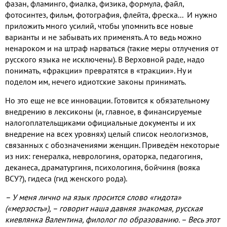
фазан, фламинго, фиалка, физика, формула, файл,
фотосинтез, фильм, фотография, флейта, фреска... И нужно
приложить много усилий, чтобы упомнить все новые
варианты и не забывать их применять. А то ведь можно
ненароком и на штраф нарваться (такие меры отлучения от
русского языка не исключены). В Верховной раде, надо
понимать, «фракции» превратятся в «тракции». Ну и
поделом им, нечего идиотские законы принимать.
Но это еще не все инновации. Готовится к обязательному
внедрению в лексиконы (и, главное, в финансируемые
налогоплательщиками официальные документы и их
внедрение на всех уровнях) целый список неологизмов,
связанных с обозначениями женщин. Приведём некоторые
из них: генералка, неврологиня, ораторка, педагогиня,
деканеса, драматургиня, психологиня, бойчиня (вояка
ВСУ?), гидеса (гид женского рода).
– У меня лично на язык просится слово «гидота»
(«мерзость»), – говорит наша давняя знакомая, русская
киевлянка Валентина, филолог по образованию. – Весь этот