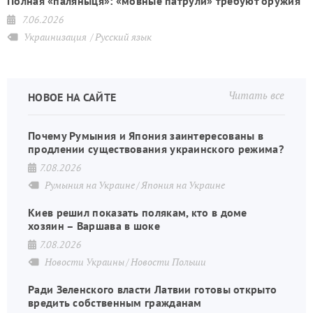
Полная «паляныця»: «мовные патрули» требуют оружия
7.06.2026
Украинизация
Русский язык
Читать все
НОВОЕ НА САЙТЕ
Почему Румыния и Япония заинтересованы в
продлении существования украинского режима?
7.08.2026
Румыния на Украине
Япония на Украине
Киев решил показать полякам, кто в доме
хозяин – Варшава в шоке
7.08.2026
Новости Украины
Новости Польши
Ради Зеленского власти Латвии готовы открыто
вредить собственным гражданам