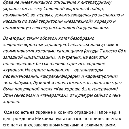
бред не имеет никакого отношения к литературному
украинскому языку. Сплошной жаргонный набор,
призванный, во-первых, усилить западенскую экспансию и
насадить по всей территории «незалежной» корявую и
примитивную лексику рассадников бандеровщины.
Во-вторых, таким образом хотят безобразно
«европеизировать» украинцев. Сделать их манкуртами и
примитивными холопами католицизма (оттуда Т вместо Ф) и
западной «цивилизации». А в-третьих, на всех этих
нововведениях беззастенчиво стригутся хорошие
«купоны». Их стригут чиновники – организаторы
переименований, «шпрехенфюреры» и «драматургини»
типа Забужко, Лузиной и проч. Помните, в советские годы
была популярной песня «Как хорошо быть генералом»?
Этим генералам и «генералкам» от культуры сейчас очень
хорошо.
Однако есть на Украине и кое-что отрадное. Например, в
день рождения Михаила Булгакова кто-то принес цветы к
его памятнику, заваленному мешками и всяким хламом.