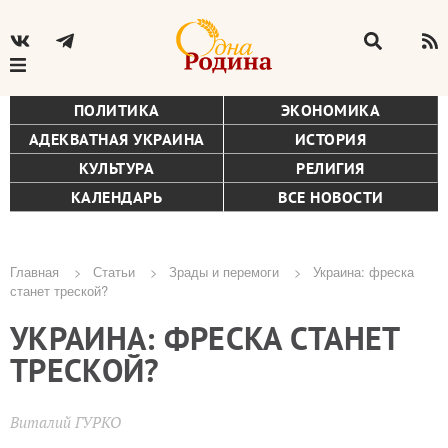
ПОЛИТИКА
ЭКОНОМИКА
АДЕКВАТНАЯ УКРАИНА
ИСТОРИЯ
КУЛЬТУРА
РЕЛИГИЯ
КАЛЕНДАРЬ
ВСЕ НОВОСТИ
Главная
Статьи
Зрады и перемоги
Украина: фреска
станет треской?
Строка
УКРАИНА: ФРЕСКА СТАНЕТ
навигации
ТРЕСКОЙ?
Виталий ГУРКО