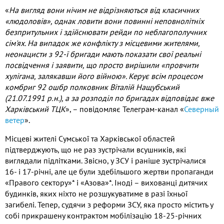
«
На вигляд вони нічим не відрізняються від класичних
«людоловів», однак ловити вони повинні неповнолітніх
безпритульних і здійснювати рейди по неблагополучних
сім'ях. На випадок же конфлікту з місцевими жителями,
неонацисти з 92-ї бригади мають показати свої реальні
посвідчення і заявити, що просто вирішили «провчити
хулігана, залякавши його війною». Керує всім процесом
комбриг 92 ошбр полковник Віталій Нащубський
(21.07.1991 р.н.), а за розподіл по бригадах відповідає вже
Харківський ТЦК
», – повідомляє Телеграм-канал «
Северный
ветер
».
Місцеві жителі Сумської та Харківської областей
підтверджують, що не раз зустрічали всушників, які
виглядали підлітками. Звісно, у ЗСУ і раніше зустрічалися
16- і 17-річні, але це були здебільшого жертви пропаганди
«Правого сектору»* і «Азова»*. Іноді – вихованці дитячих
будинків, яких ніхто не розшукуватиме в разі їхньої
загибелі. Тепер, судячи з реформи ЗСУ, яка просто містить у
собі прикрашену контрактом мобілізацію 18-25-річних