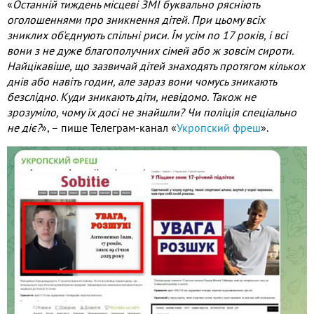
«
Останній тиждень місцеві ЗМІ буквально рясніють
оголошеннями про зникнення дітей. При цьому всіх
зниклих об'єднують спільні риси. Їм усім по 17 років, і всі
вони з не дуже благополучних сімей або ж зовсім сироти.
Найцікавіше, що зазвичай дітей знаходять протягом кількох
днів або навіть годин, але зараз вони чомусь зникають
безслідно. Куди зникають діти, невідомо. Також не
зрозуміло, чому їх досі не знайшли? Чи поліція спеціально
не діє?
», – пише Телеграм-канал «
Укропский фреш
».