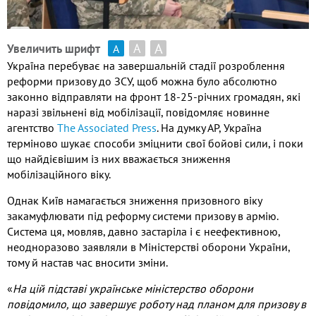
А
А
Увеличить шрифт
А
Україна перебуває на завершальній стадії розроблення
реформи призову до ЗСУ, щоб можна було абсолютно
законно відправляти на фронт 18-25-річних громадян, які
наразі звільнені від мобілізації, повідомляє новинне
агентство
The Associated Press
. На думку АР, Україна
терміново шукає способи зміцнити свої бойові сили, і поки
що найдієвішим із них вважається зниження
мобілізаційного віку.
Однак Київ намагається зниження призовного віку
закамуфлювати під реформу системи призову в армію.
Система ця, мовляв, давно застаріла і є неефективною,
неодноразово заявляли в Міністерстві оборони України,
тому й настав час вносити зміни.
«
На цій підставі українське міністерство оборони
повідомило, що завершує роботу над планом для призову в