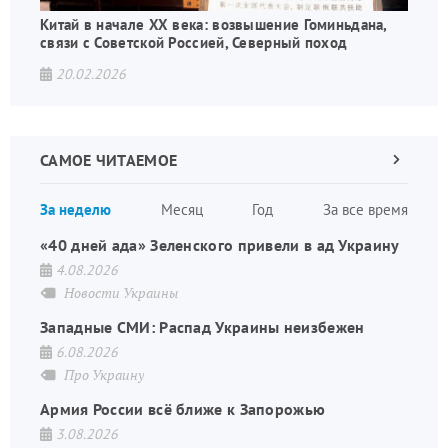
Китай в начале XX века: возвышение Гоминьдана,
связи с Советской Россией, Северный поход
20.02.2026
САМОЕ ЧИТАЕМОЕ
Следующа
страница
Нуме
За неделю
Месяц
Год
За все время
стран
«40 дней ада» Зеленского привели в ад Украину
4.08.2026
Новости Украины
Западные СМИ: Распад Украины неизбежен
6.08.2026
Про Украину
Армия России всё ближе к Запорожью
3.08.2026