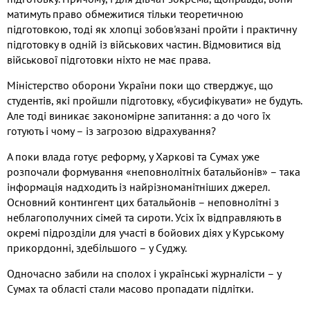
матимуть право обмежитися тільки теоретичною
підготовкою, тоді як хлопці зобов'язані пройти і практичну
підготовку в одній із військових частин. Відмовитися від
військової підготовки ніхто не має права.
Міністерство оборони України поки що стверджує, що
студентів, які пройшли підготовку, «бусифікувати» не будуть.
Але тоді виникає закономірне запитання: а до чого їх
готують і чому – із загрозою відрахування?
А поки влада готує реформу, у Харкові та Сумах уже
розпочали формування «неповнолітніх батальйонів» – така
інформація надходить із найрізноманітніших джерел.
Основний контингент цих батальйонів – неповнолітні з
неблагополучних сімей та сироти. Усіх їх відправляють в
окремі підрозділи для участі в бойових діях у Курському
прикордонні, здебільшого – у Суджу.
Одночасно забили на сполох і українські журналісти – у
Сумах та області стали масово пропадати підлітки.