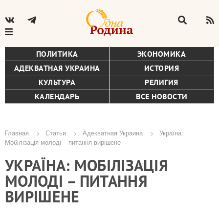
ПОЛИТИКА
ЭКОНОМИКА
АДЕКВАТНАЯ УКРАИНА
ИСТОРИЯ
КУЛЬТУРА
РЕЛИГИЯ
КАЛЕНДАРЬ
ВСЕ НОВОСТИ
Главная
Статьи
Адекватная Украина
Україна:
Мобілізація молоді – питання вирішене
Строка
УКРАЇНА: МОБІЛІЗАЦІЯ
навигации
МОЛОДІ – ПИТАННЯ
ВИРІШЕНЕ