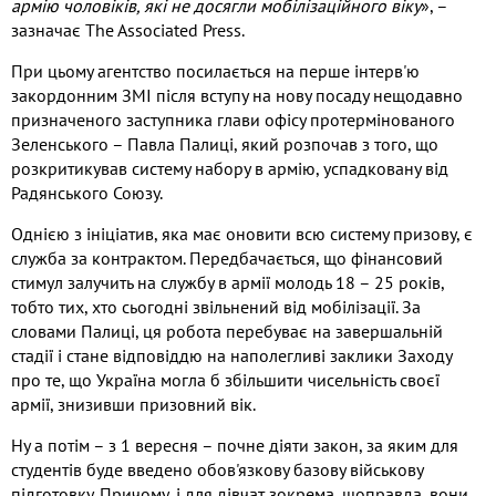
армію чоловіків, які не досягли мобілізаційного віку
», –
зазначає The Associated Press.
При цьому агентство посилається на перше інтерв'ю
закордонним ЗМІ після вступу на нову посаду нещодавно
призначеного заступника глави офісу протермінованого
Зеленського – Павла Палиці, який розпочав з того, що
розкритикував систему набору в армію, успадковану від
Радянського Союзу.
Однією з ініціатив, яка має оновити всю систему призову, є
служба за контрактом. Передбачається, що фінансовий
стимул залучить на службу в армії молодь 18 – 25 років,
тобто тих, хто сьогодні звільнений від мобілізації. За
словами Палиці, ця робота перебуває на завершальній
стадії і стане відповіддю на наполегливі заклики Заходу
про те, що Україна могла б збільшити чисельність своєї
армії, знизивши призовний вік.
Ну а потім – з 1 вересня – почне діяти закон, за яким для
студентів буде введено обов'язкову базову військову
підготовку. Причому, і для дівчат зокрема, щоправда, вони