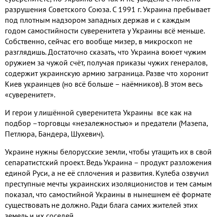
разрушения
Советского Союза
.
С
1991
г
.
Украина пребывает
под плотным надзором западных держав и с каждым
годом самостийности суверенитета у Украины всё меньше
.
Собственно
,
сейчас его вообще мизер
,
в микроскоп не
разглядишь
.
Достаточно сказать
,
что Украина воюет чужим
оружием за чужой счёт
,
получая приказы чужих генералов
,
содержит украинскую армию заграница
.
Разве что хоронит
Киев украинцев
(
но всё больше – наёмников
).
В этом весь
«суверенитет»
.
И герои у лишённой суверенитета Украины все как на
подбор –торговцы «незалежностью»
и предатели
(
Мазепа
,
Петлюра
,
Бандера
,
Шухевич
).
Украине нужны белорусские земли
,
чтобы утащить их в свой
сепаратистский проект
.
Ведь Украина – продукт разложения
единой Руси
,
а не её сплочения и развития
.
Кулеба озвучил
преступные мечты украинских изоляционистов и тем самым
показал
,
что самостийной Украины в нынешнем её формате
существовать не должно
.
Ради блага самих
жителей этих
земель и их соседей
.