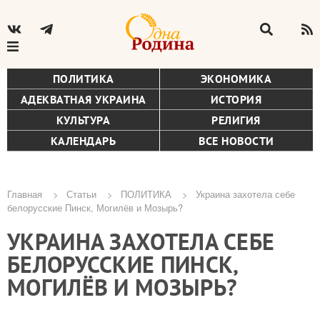
ПОЛИТИКА
ЭКОНОМИКА
АДЕКВАТНАЯ УКРАИНА
ИСТОРИЯ
КУЛЬТУРА
РЕЛИГИЯ
КАЛЕНДАРЬ
ВСЕ НОВОСТИ
Главная
Статьи
ПОЛИТИКА
Украина захотела себе
белорусские Пинск, Могилёв и Мозырь?
Строка
УКРАИНА ЗАХОТЕЛА СЕБЕ
навигации
БЕЛОРУССКИЕ ПИНСК,
МОГИЛЁВ И МОЗЫРЬ?