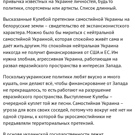
привычка известных на Украине личностей
,
будь то
политики
,
спортсмены или артисты
.
Список длинный
.
Высказанные Кулебой претензии самостийной Украины на
белорусские земли – свидетельство её экспансионистского
характера
.
Можно было бы мириться с нейтральной
самостийной Украиной
,
которая спокойно живёт сама и
даёт жить другим
.
Но спокойная нейтральная Украина
никогда не получит финансирования от США и ЕС
.
Им
нужна злобная
,
агрессивная Украина
,
работающая на
развал евразийского пространства в интересах Запада
.
Поскольку украинские политики любят вкусно и много
кушать
,
они делают всё
,
чтобы финансирование от Запада
не прекращалось
,
то есть работают на разрушение
евразийского пространства
.
Выступление Кулебы –
очередной куплет той же песни
.
Самостийная Украина –
угроза для всех своих соседей
,
потому что вокруг неё нет ни
одной страны
,
к которой бы укросамостийники не
предъявляли территориальных претензий
.
В основе украинской государственности лежит