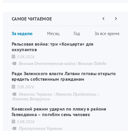
САМОЕ ЧИТАЕМОЕ
Предыдущая
Следующа
страница
страница
Нумераци
За неделю
Месяц
Год
За все время
страниц
Рельсовая война: три «Концерта» для
оккупантов
3.08.2026
Великая Отечественная война
Великая Победа
Ради Зеленского власти Латвии готовы открыто
вредить собственным гражданам
7.08.2026
Новости Украины
Новости Прибалтики
Новости Белоруссии
Киевский режим ударил по пляжу в районе
Геленджика – погибли семь человек
3.08.2026
Преступления Украины