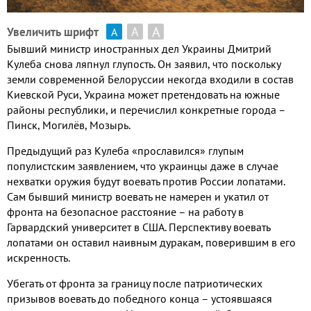
А
А
Увеличить шрифт
А
Бывший министр иностранных дел Украины Дмитрий
Кулеба снова ляпнул глупость
.
Он заявил
,
что поскольку
земли современной Белоруссии некогда входили в состав
Киевской Руси
,
Украина может претендовать на южные
районы республики
,
и перечислил конкретные города –
Пинск
,
Могил
ё
в
,
Мозырь
.
Предыдущий раз Кулеба «прославился»
глупым
популистским заявлением
,
что украинцы даже в случае
нехватки оружия будут воевать против России лопатами
.
Сам бывший министр воевать не намерен и укатил от
фронта на безопасное расстояние – на работу в
Гарвардский университет в США
.
Перспективу воевать
лопатами он оставил наивным дуракам
,
поверившим в его
искренность
.
Убегать от фронта за границу после патриотических
призывов воевать до победного конца – устоявшаяся