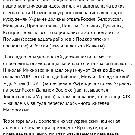
националистическая идеология
,
а у национализма вокруг
всегда враги
.
По мнению украинских националистов
,
по
куску земли Украине должны отдать Россия
,
Белоруссия
,
Молдавия
,
Приднестровье
,
Польша
,
Словакия
,
Румыния
,
Венгрия
.
Больше всего националисты хотят получить от
Польши
(
восемнадцать районов в Подкарпатском
воеводстве
)
и России
(
земли вплоть до Кавказа
).
Даже идеологи украинской державности не могли
определить
,
где украинцы начинаются и где заканчиваются
.
Николай Михновский видел Украину «от Сана до Дона»
,
главари УНР – от «Сана до Кубани»
,
Михаил Колодзинский
– до Алтая
(!).
ОУН
(
запрещена в РФ
)
видела вторую Украину
на российском Дальнем Востоке
(
так называемая
Тихоокеанская Украина
)
на том основании
,
что в конце
XIX
– начале ХХ вв
.
туда переселилось много жителей
Малороссии
.
Территориальные хотелки из уст украинских национал
-
атаманов
звучали при президенте Кравчуке
,
при
президенте Ющенко
,
при
так называемом
президенте