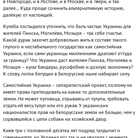
в Новгороде
,
и в Ростове
,
и в Москве
,
и в Твери
,
и так
далее… Куда проще сочинить альтернативную историю
,
далёкую от настоящей
.
Кулеба постыдился уточнить
,
что быть частью Украины для
жителей Пинска
,
Могилёва
,
Мозыря – так себе счастье
.
Какой дурак захочет добровольно жить в составе такого
глупого и нестабильного государства как самостийная
Украина
,
если сами украинцы миллионами драпают оттуда
за границу
?
Что Украина даст жителям Пинска
,
Могилева и
Мозыря – культ Бандеры
,
русофобию и дохлую экономику
?
К слову
,
поток бегущих в Белоруссию ныне набирает силу
.
Самостийная Украина – сепаратистский проект
,
поэтому не
имеет права претендовать на какие
-
то дополнительные
земли
.
Не может пуговица
,
отрываясь от тулупа
,
требовать
отдать ей весь тулуп или его рукав
.
У украинских
националистов прав на белорусские земли не больше
,
чем у
сорвавшейся с цепи собаки на хозяйский двор
.
Киев три с половиной десятка лет подряд талдычит о
суверенитете
,
но Украина его так и не увидела с момента