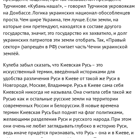
Турчинове
.
«Кубань наша
!
»
,
– говорил Турчинов укровоякам
на Донбассе
.
Логика украинских национал
-
обособленцев
проста
.
Чем шире Украина
,
тем лучше
.
Если земли
,
на
которые они претендуют
,
находятся в составе другого
государства
,
значит
,
это государство их захватило
,
и долг
украинских патриотов эти земли отобрать
.
Так
,
«Правый
сектор»
(
запрещён в РФ
)
считает часть Чечни украинской
землёй
.
Кулеба забыл сказать
,
что Киевская Русь – это
искусственный термин
,
введённый историками для
удобства различения Руси в Киеве от такой же Руси в
Новгороде
,
Москве
,
Владимире
.
Русь в Киеве сама себя
Киевской никогда не называла
.
Она считала себя такой же
Русью как и остальные русские земли на территории
современных России и Белоруссии
.
В новые времена
термин Киевская Русь был поднят на флаг политиками
,
желающими разделения Руси и русского народа
.
При этом
они очень не любят заглядывать глубоко в историю Руси
,
ведь иначе придётся признавать
,
что Русь – она и в Киеве
,
и