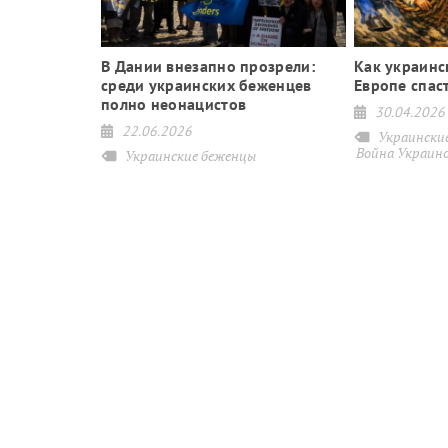
 63 беженца
В Дании внезапно прозрели:
Как украинс
ли жильё
среди украинских беженцев
Европе спаст
полно неонацистов
30.04.2026
22.06.2026
цы
Украински
Война Украино
Украинские беженцы