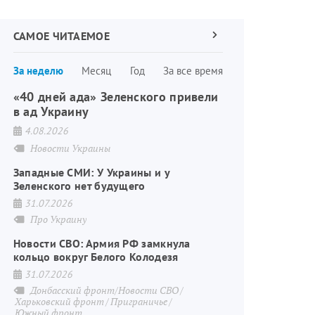
САМОЕ ЧИТАЕМОЕ
Следующая
страница
Нумерация
За неделю
Месяц
Год
За все время
страниц
«40 дней ада» Зеленского привели
в ад Украину
4.08.2026
Новости Украины
Западные СМИ: У Украины и у
Зеленского нет будущего
31.07.2026
Про Украину
Новости СВО: Армия РФ замкнула
кольцо вокруг Белого Колодезя
31.07.2026
Донбасский фронт/Новости СВО
Харьковский фронт
Приграничье
Южный фронт