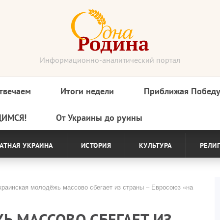
Информационно-аналитический портал
твечаем
Итоги недели
Приближая Побед
ДИМСЯ!
От Украины до руины
АТНАЯ УКРАИНА
ИСТОРИЯ
КУЛЬТУРА
РЕЛИ
раинская молодёжь массово сбегает из страны – Евросоюз «на
Ь МАССОВО СБЕГАЕТ ИЗ