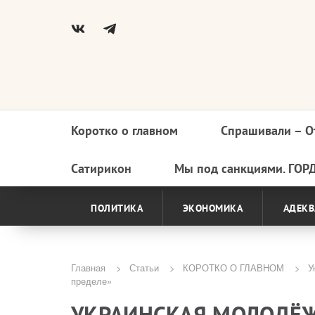
Коротко о главном
Спрашивали – О
Основная
навигация
Сатирикон
Мы под санкциями. ГОР
ПОЛИТИКА
ЭКОНОМИКА
АДЕКВ
Главная
Статьи
КОРОТКО О ГЛАВНОМ
Ук
пределе»
Строка
УКРАИНСКАЯ МОЛОДЁЖ
навигации