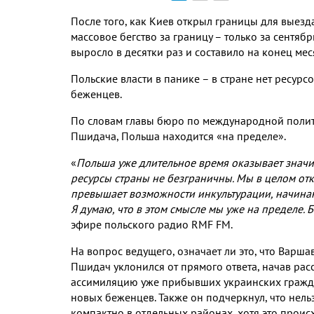
После того, как Киев открыл границы для выезда
массовое бегство за границу – только за сентяб
выросло в десятки раз и составило на конец мес
Польские власти в панике – в стране нет ресур
беженцев.
По словам главы бюро по международной полит
Пшидача, Польша находится «на пределе».
«
Польша уже длительное время оказывает знач
ресурсы страны не безграничны. Мы в целом отк
превышает возможности инкультурации, начинаю
Я думаю, что в этом смысле мы уже на пределе.
эфире польского радио RMF FM.
На вопрос ведущего, означает ли это, что Варш
Пшидач уклонился от прямого ответа, начав рас
ассимиляцию уже прибывших украинских граждан
новых беженцев. Также он подчеркнул, что нель
компактно в отдельных районах, хотя это проис