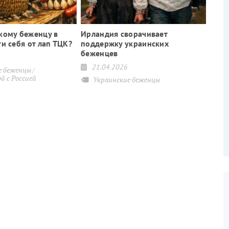
кому беженцу в
Ирландия сворачивает
и себя от лап ТЦК?
поддержку украинских
беженцев
21.04.2026
е беженцы
й с Россией
Украинские беженцы