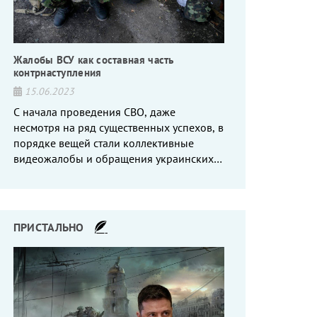
Жалобы ВСУ как составная часть
контрнаступления
15.06.2023
С начала проведения СВО, даже
несмотря на ряд существенных успехов, в
порядке вещей стали коллективные
видеожалобы и обращения украинских
вояк, сетующих то на нехватку оружия, то
на дебильное командование, то на
воров-командиров.
ПРИСТАЛЬНО