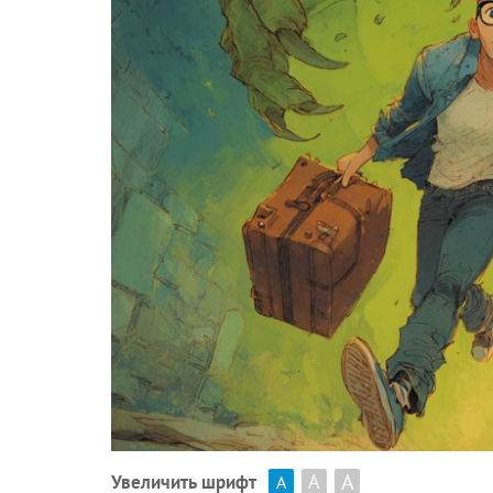
А
А
Увеличить шрифт
А