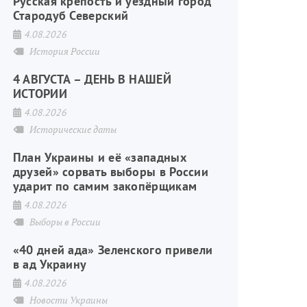
Русская крепость и уездный город
Стародуб Северский
4.08.2026
История России
4 АВГУСТА – ДЕНЬ В НАШЕЙ
ИСТОРИИ
4.08.2026
Исторические даты
План Украины и её «западных
друзей» сорвать выборы в России
ударит по самим закопёрщикам
4.08.2026
Выборы в России
«40 дней ада» Зеленского привели
в ад Украину
4.08.2026
Новости Украины