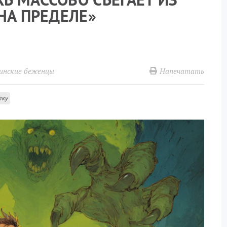
НА ПРЕДЕЛЕ»
Напечатать
инские беженцы
лку