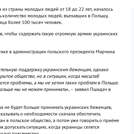
 из страны молодых людей от 18 до 22 лет, началось
рь количество молодых людей, въехавших в Польшу,
яца более 100 тысяч человек.
сов, чтобы содержать такую огромную армию украинских
ике в администрации польского президента Марчина
ительную поддержку украинским беженцам, однако
рытое общество, но в ситуации, когда масштаб
тся проблемы, а мы не хотим таких проблем в Польше.
 Больше мы не можем принимать
», – заявил Пшидач в
ава не будет больше принимать украинских беженцев,
сказывать о необходимости сначала обеспечить
 в польское общество, а потом уже говорить о приёме
зя допускать ситуацию, когда украинцы селятся
ходит повсеместно.