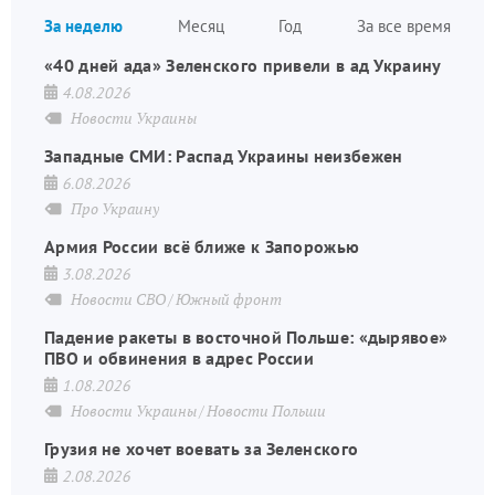
Нуме
За неделю
Месяц
Год
За все время
стран
«40 дней ада» Зеленского привели в ад Украину
4.08.2026
Новости Украины
Западные СМИ: Распад Украины неизбежен
6.08.2026
Про Украину
Армия России всё ближе к Запорожью
3.08.2026
Новости СВО
Южный фронт
Падение ракеты в восточной Польше: «дырявое»
ПВО и обвинения в адрес России
1.08.2026
Новости Украины
Новости Польши
Грузия не хочет воевать за Зеленского
2.08.2026