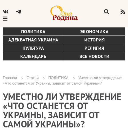
ПОЛИТИКА
ЭКОНОМИКА
АДЕКВАТНАЯ УКРАИНА
ИСТОРИЯ
КУЛЬТУРА
РЕЛИГИЯ
КАЛЕНДАРЬ
ВСЕ НОВОСТИ
Главная
Статьи
ПОЛИТИКА
Уместно ли утверждение
«Что останется от Украины, зависит от самой Украины»?
Строка
УМЕСТНО ЛИ УТВЕРЖДЕНИЕ
навигации
«ЧТО ОСТАНЕТСЯ ОТ
УКРАИНЫ, ЗАВИСИТ ОТ
САМОЙ УКРАИНЫ»?