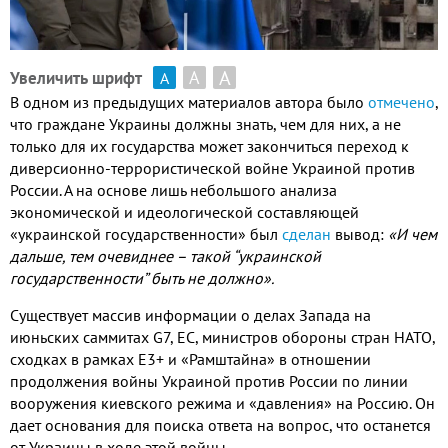
А
А
Увеличить шрифт
А
В одном из предыдущих материалов автора было
отмечено
,
что граждане Украины должны знать, чем для них, а не
только для их государства может закончиться переход к
диверсионно-террористической войне Украиной против
России. А на основе лишь небольшого анализа
экономической и идеологической составляющей
«украинской государственности» был
сделан
вывод:
«И чем
дальше, тем очевиднее – такой “украинской
государственности” быть не должно».
Существует массив информации о делах Запада на
июньских саммитах G7, ЕС, министров обороны стран НАТО,
сходках в рамках Е3+ и «Рамштайна» в отношении
продолжения войны Украиной против России по линии
вооружения киевского режима и «давления» на Россию. Он
дает основания для поиска ответа на вопрос, что останется
от Украины в ходе этой войны.