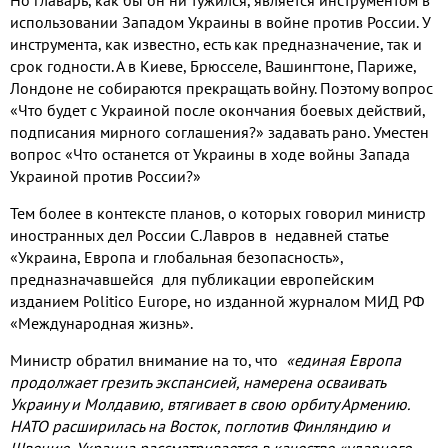
использовании Западом Украины в войне против России. У
инструмента, как известно, есть как предназначение, так и
срок годности. А в Киеве, Брюсселе, Вашингтоне, Париже,
Лондоне не собираются прекращать войну. Поэтому вопрос
«Что будет с Украиной после окончания боевых действий,
подписания мирного соглашения?» задавать рано. Уместен
вопрос «Что останется от Украины в ходе войны Запада
Украиной против России?»
Тем более в контексте планов, о которых говорил министр
иностранных дел России С.Лавров в недавней статье
«Украина, Европа и глобальная безопасность»,
предназначавшейся для публикации европейским
изданием Politico Europe, но изданной журналом МИД РФ
«Международная жизнь».
Министр обратил внимание на то, что
«единая Европа
продолжает грезить экспансией, намерена осваивать
Украину и Молдавию, втягивает в свою орбиту Армению.
НАТО расширилась на Восток, поглотив Финляндию и
Швецию. Украина рассматривается в качестве «ударного