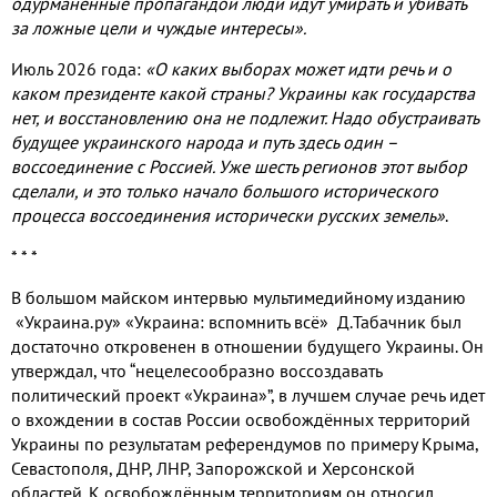
одурманенные пропагандой люди идут умирать и убивать
за ложные цели и чуждые интересы».
Июль 2026 года:
«О каких выборах может идти речь и о
каком президенте какой страны? Украины как государства
нет, и восстановлению она не подлежит. Надо обустраивать
будущее украинского народа и путь здесь один –
воссоединение с Россией. Уже шесть регионов этот выбор
сделали, и это только начало большого исторического
процесса воссоединения исторически русских земель»
.
* * *
В большом майском интервью мультимедийному изданию
«Украина.ру» «Украина: вспомнить всё» Д.Табачник был
достаточно откровенен в отношении будущего Украины. Он
утверждал, что “нецелесообразно воссоздавать
политический проект «Украина»”, в лучшем случае речь идет
о вхождении в состав России освобождённых территорий
Украины по результатам референдумов по примеру Крыма,
Севастополя, ДНР, ЛНР, Запорожской и Херсонской
областей. К освобождённым территориям он относил