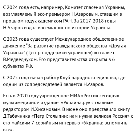
С 2024 года есть, например, Комитет спасения Украины,
возглавляемый экс-премьером Н.Азаровым, ставшим в
прошлом году академиком РАН. За 2017-2018 годы
Н.Азаров издал восемь книг по истории Украины.
С 2023 года существует Международное общественное
движение “За развитие гражданского общества «Другая
Украина»” (Центр поддержки украинцев) во главе с
В.Медведчуком. Его представительства открыты в 6
субъектах РФ.
С 2025 года начал работу Клуб народного единства, где
одним из сопредседателей является Н.Азаров.
Есть в 2020 году учреждённое МИА «Россия сегодня»
мультимедийное издание «Украина.ру» с главным
редактором И.Хисамовым. В июне оно представило книгу
Д.Табачника «Петр Столыпин: нам нужна великая Россия» с
его майским 7-серийным интервью «Украина: вспомнить
всё».