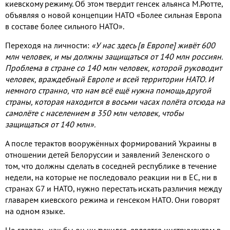
киевскому режиму. Об этом твердит генсек альянса М.Рютте,
объявляя о новой концепции НАТО «Более сильная Европа
в составе более сильного НАТО».
Переходя на личности:
«У нас здесь [в Европе] живёт 600
млн человек, и мы должны защищаться от 140 млн россиян.
Проблема в стране со 140 млн человек, которой руководит
человек, враждебный Европе и всей территории НАТО. И
немного странно, что нам всё ещё нужна помощь другой
страны, которая находится в восьми часах полёта отсюда на
самолёте с населением в 350 млн человек, чтобы
защищаться от 140 млн».
А после терактов вооружённых формирований Украины в
отношении детей Белоруссии и заявлений Зеленского о
том, что должны сделать в соседней республике в течение
недели, на которые не последовало реакции ни в ЕС, ни в
странах G7 и НАТО, нужно перестать искать различия между
главарем киевского режима и генсеком НАТО. Они говорят
на одном языке.
Но главарь, как бы он ни тужился, является инструментом в