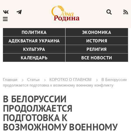
ПОЛИТИКА
ЭКОНОМИКА
АДЕКВАТНАЯ УКРАИНА
ИСТОРИЯ
КУЛЬТУРА
РЕЛИГИЯ
КАЛЕНДАРЬ
ВСЕ НОВОСТИ
Главная
Статьи
КОРОТКО О ГЛАВНОМ
В Белоруссии
продолжается подготовка к возможному военному конфликту
Строка
В БЕЛОРУССИИ
навигации
ПРОДОЛЖАЕТСЯ
ПОДГОТОВКА К
ВОЗМОЖНОМУ ВОЕННОМУ