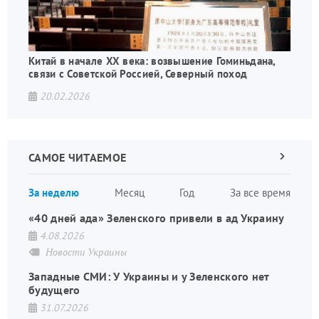
Китай в начале XX века: возвышение Гоминьдана,
связи с Советской Россией, Северный поход
20.02.2026
САМОЕ ЧИТАЕМОЕ
Следующа
страница
Нуме
За неделю
Месяц
Год
За все время
стран
«40 дней ада» Зеленского привели в ад Украину
4.08.2026
Новости Украины
Западные СМИ: У Украины и у Зеленского нет
будущего
31.07.2026