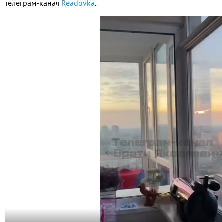
телеграм-канал
Readovka
.
Видео
файл