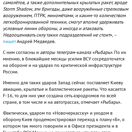
самолётов, а также дополнительных крылатых ракет, вроде
Storm Shadow, эти бригады, даже вооружённые стрелковым
вооружением, ПТРК, миномётами, и каким-то количеством
легкобронированной техники, смогут вполне удерживать
условные линии обороны, а иногда и атаковать.
Недооценивать силу таких подразделений не стоит
»,
–
пишет
Андрей Медведев.
С ним согласны и
авторы телеграм-канала «Рыбарь»
. По их
мнению, в ближайшие месяцы усилия ВСУ сосредоточатся
на обороне и на ударах по критической инфраструктуре
России.
Именно для таких ударов Запад сейчас поставляет Киеву
авиацию, крылатые и баллистические ракеты. Что касается
F-16, то для них уже создана сеть аэродромов по всей
стране, в том числе и на автотрассах, отмечает «Рыбарь».
Фактически, ударом по «Новочеркасску» и уходом в
оборону Киев продемонстрировал переход к плану «Б», о
котором так много говорили и в Офисе президента и в