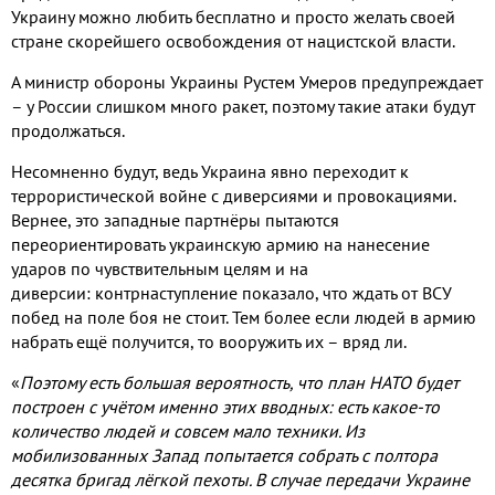
Украину можно любить бесплатно и просто желать своей
стране скорейшего освобождения от нацистской власти.
А министр обороны Украины Рустем Умеров предупреждает
– у России слишком много ракет, поэтому такие атаки будут
продолжаться.
Несомненно будут, ведь Украина явно переходит к
террористической войне с диверсиями и провокациями.
Вернее, это западные партнёры пытаются
переориентировать украинскую армию на нанесение
ударов по чувствительным целям и на
диверсии: контрнаступление показало, что ждать от ВСУ
побед на поле боя не стоит. Тем более если людей в армию
набрать ещё получится, то вооружить их – вряд ли.
«
Поэтому есть большая вероятность, что план НАТО будет
построен с учётом именно этих вводных: есть какое-то
количество людей и совсем мало техники. Из
мобилизованных Запад попытается собрать с полтора
десятка бригад лёгкой пехоты. В случае передачи Украине