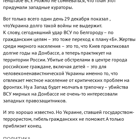
Генштабе ВСУ. Можно не сомневаться, что план этот
придумали западные кураторы.
Вот только всего один день 29 декабря показал ,
чтоУкраина долго такой войны не выдержит.
К слову
, сегодняшний удар ВСУ по Белгороду – по
гражданским целям – это тоже переход к плану «Б». Жертвы
среди мирного населения – это то, что Киев практиковал
долгие годы на Донбассе, а теперь практикует на
территории России. Убитые обстрелами в центре города
российские граждане, включая детей – это для
человеконенавистнической Украины именно то, что
отвлекает местное население от критических проблем на
фронтах. Ну а Запад будет молчать в тряпочку – убийства
ВСУ мирных на Донбассе не очень-то интересовали
западных правозащитников.
И это хорошо известно
. Но Украине, ставшей государством-
террористом, гибель гражданских не поможет. А только
приблизит конец.
ПОЛИТИКА