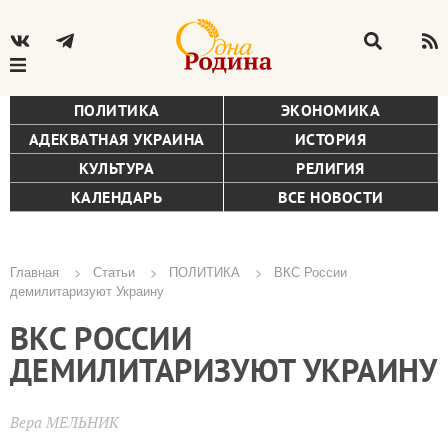
ПОЛИТИКА
ЭКОНОМИКА
АДЕКВАТНАЯ УКРАИНА
ИСТОРИЯ
КУЛЬТУРА
РЕЛИГИЯ
КАЛЕНДАРЬ
ВСЕ НОВОСТИ
Главная
Статьи
ПОЛИТИКА
ВКС России
демилитаризуют Украину
Строка
ВКС РОССИИ
навигации
ДЕМИЛИТАРИЗУЮТ УКРАИНУ
Вера МЕЛЬНИК