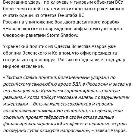
Вчерашние удары по ключевым тыловым объектам ВСУ
более чем сотней стратегических крылатых ракет можно
считать одним из ответов Генштаба ВС
России на уничтожение большого десантного корабля
«Новочеркасск» и повреждение инфраструктуры порта
Феодосии ракетами Storm Shadow.
Украинский политик из Одессы Вячеслав Азаров уже
обвинил Зеленского и Ко в том, что офис президента
специально провоцирует Россию и подставляет под удар
мирное население.
«
Тактика Ставки понятна. Болезненными ударами по
российскому самолюбию вроде БДК в Феодосии и засад на
его авиацию под Крынками спровоцировать ответную
реакцию. А когда пойдут массовые налёты с разрушениями
и жертвами – бить на жалость союзников и просить
возобновление помощи. Но непонятно, что делать, если
союзники проявят твёрдость в своём отказе дальше
финансировать украинский конфликт и невинные жертвы
последних суток окажутся напрасными
»,
– заявил Азаров.