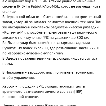
а с недавних пор и 155 мм. А также
радиолокационные
системы IRIS-T и Patriot PAC-3MSE, которые размещались в
столице.
В Черкасской области
– Смелянский машиностроительный
завод, который занимался ремонтом военной техники.
Там
же находились и комплексы радиотехнической разведки
«Кольчуга-М», способные пеленговать нашу тактическую
авиацию по излучению РЛС на удалении до 800 км.
Во Львове удар был нанесён по казармам академии
Сухопутных войск Украины
, где размещались наёмники, и
по Яворовскому военному полигону.
В Одессе поражены терминалы
, склады, инфраструктура
порта.
В Николаеве – аэродром, порт, топливные терминалы,
штабы управления.
Херсон – площадки ЗРК, склады, техника, пункты
временного размещения личного состава (ПВР)
и понтонной техники.
Днепропетровск – завод Южмаш, аэродром.