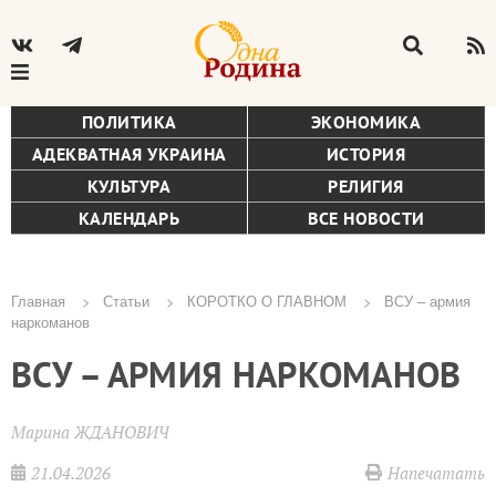
ПОЛИТИКА
ЭКОНОМИКА
АДЕКВАТНАЯ УКРАИНА
ИСТОРИЯ
КУЛЬТУРА
РЕЛИГИЯ
КАЛЕНДАРЬ
ВСЕ НОВОСТИ
Главная
Статьи
КОРОТКО О ГЛАВНОМ
ВСУ – армия
наркоманов
Строка
ВСУ – АРМИЯ НАРКОМАНОВ
навигации
Марина ЖДАНОВИЧ
21.04.2026
Напечатать