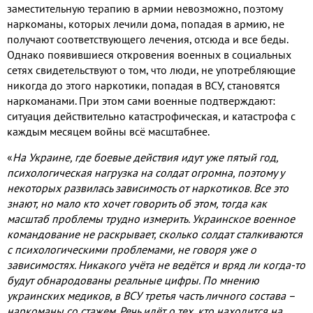
заместительную терапию в армии невозможно, поэтому
наркоманы, которых лечили дома, попадая в армию, не
получают соответствующего лечения, отсюда и все беды.
Однако появившиеся откровения военных в социальных
сетях свидетельствуют о том, что люди, не употребляющие
никогда до этого наркотики, попадая в ВСУ, становятся
наркоманами. При этом сами военные подтверждают:
ситуация действительно катастрофическая, и катастрофа с
каждым месяцем войны всё масштабнее.
«
На Украине, где боевые действия идут уже пятый год,
психологическая нагрузка на солдат огромна, поэтому у
некоторых развилась зависимость от наркотиков. Все это
знают, но мало кто хочет говорить об этом, тогда как
масштаб проблемы трудно измерить. Украинское военное
командование не раскрывает, сколько солдат сталкиваются
с психологическими проблемами, не говоря уже о
зависимостях. Никакого учёта не ведётся и вряд ли когда-то
будут обнародованы реальные цифры. По мнению
украинских медиков, в ВСУ третья часть личного состава –
наркоманы со стажем. Речь идёт о тех, кто находится на