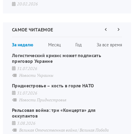
20.02.2026
САМОЕ ЧИТАЕМОЕ
Предыдущая
Следующа
страница
страница
Нумераци
За неделю
Месяц
Год
За все время
страниц
Логистический кризис может подписать
приговор Украине
31.07.2026
Новости Украины
Приднестровье – кость в горле НАТО
31.07.2026
Новости Приднестровья
Рельсовая война: три «Концерта» для
оккупантов
3.08.2026
Великая Отечественная война
Великая Победа