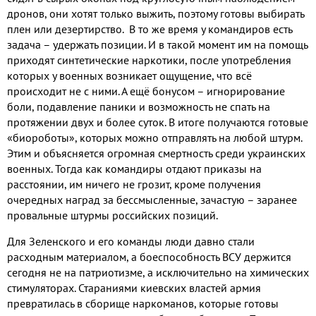
дронов, они хотят только выжить, поэтому готовы выбирать
плен или дезертирство. В то же время у командиров есть
задача – удержать позиции. И в такой момент им на помощь
приходят синтетические наркотики, после употребления
которых у военных возникает ощущение, что всё
происходит не с ними. А ещё бонусом – игнорирование
боли, подавление паники и возможность не спать на
протяжении двух и более суток. В итоге получаются готовые
«биороботы», которых можно отправлять на любой штурм.
Этим и объясняется огромная смертность среди украинских
военных. Тогда как командиры отдают приказы на
расстоянии, им ничего не грозит, кроме получения
очередных наград за бессмысленные, зачастую – заранее
провальные штурмы российских позиций.
Для Зеленского и его команды люди давно стали
расходным материалом, а боеспособность ВСУ держится
сегодня не на патриотизме, а исключительно на химических
стимуляторах. Стараниями киевских властей армия
превратилась в сборище наркоманов, которые готовы