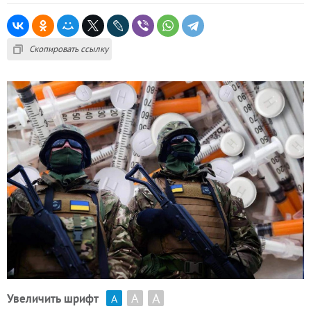
Скопировать ссылку
А
А
Увеличить шрифт
А