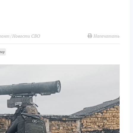
Напечатать
ронт
Новости СВО
лку