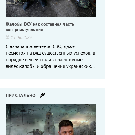
Жалобы ВСУ как составная часть
контрнаступления
15.06.2023
С начала проведения СВО, даже
несмотря на ряд существенных успехов, в
порядке вещей стали коллективные
видеожалобы и обращения украинских
вояк, сетующих то на нехватку оружия, то
на дебильное командование, то на
воров-командиров.
ПРИСТАЛЬНО