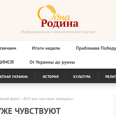
Информационно-аналитический портал
твечаем
Итоги недели
Приближая Побед
ДИМСЯ!
От Украины до руины
АТНАЯ УКРАИНА
ИСТОРИЯ
КУЛЬТУРА
РЕЛИ
жный фронт: «ВСУ уже чувствуют безнадёгу»
УЖЕ ЧУВСТВУЮТ