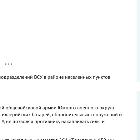
* * *
подразделений ВСУ в районе населенных пунктов
кой общевойсковой армии Южного военного округа
тиллерийских батарей, оборонительных сооружений и
У, не позволяя противнику накапливать силы и
мм самоходных минометов 2С4 «Тюльпан» и 152-мм