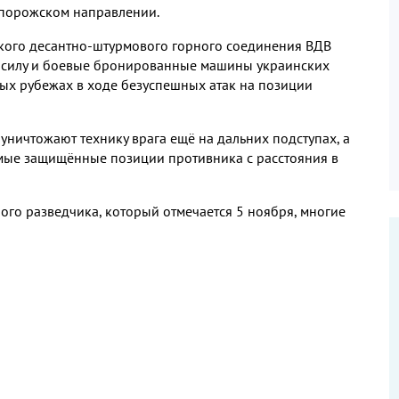
апорожском направлении.
кого десантно-штурмового горного соединения ВДВ
 силу и боевые бронированные машины украинских
ых рубежах в ходе безуспешных атак на позиции
ничтожают технику врага ещё на дальних подступах, а
мые защищённые позиции противника с расстояния в
го разведчика, который отмечается 5 ноября, многие