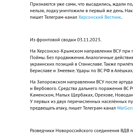
Признаются уже сами, что высадились, ждали по
нельзя, лодку уничтожили в первый же день. На
пишет Телеграм-канал
Херсонский Вестник
.
Из фронтовой сводки 03.11.2023.
На Херсонско-Крымском направлении ВСУ при п
Поймы. Без продвижения. Аналогичные действия 
украинских позиций в Станиславе. Также прилёты
Бериславе и Змеевке. Удары по ВС РФ в Алёшках
На Запорожском направлении ВСУ после артуда
и Вербового. Средства дальнего поражения ВС 
Каменском, Малых Щербаках, Орехове, Новодани
У первых из двух перечисленных населённых пу
предвещать атаку, пишет Телеграм-канал
WarGon
Разведчики Новороссийского соединения ВДВ п