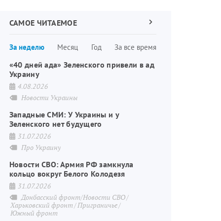
САМОЕ ЧИТАЕМОЕ
Следующая
страница
Нумерация
За неделю
Месяц
Год
За все время
страниц
«40 дней ада» Зеленского привели в ад
Украину
4.08.2026
Новости Украины
Западные СМИ: У Украины и у
Зеленского нет будущего
31.07.2026
Про Украину
Новости СВО: Армия РФ замкнула
кольцо вокруг Белого Колодезя
31.07.2026
Донбасский фронт/Новости СВО
Харьковский фронт
Приграничье
Южный фронт