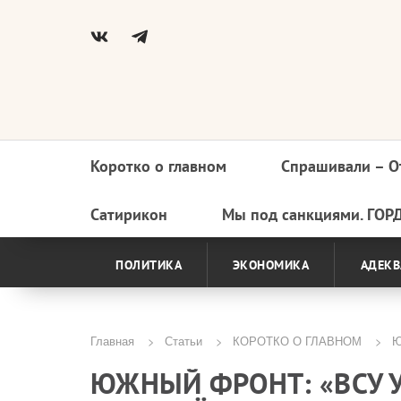
Коротко о главном
Спрашивали – О
Основная
навигация
Сатирикон
Мы под санкциями. ГОР
ПОЛИТИКА
ЭКОНОМИКА
АДЕКВ
Главная
Статьи
КОРОТКО О ГЛАВНОМ
Ю
Строка
ЮЖНЫЙ ФРОНТ: «ВСУ 
навигации