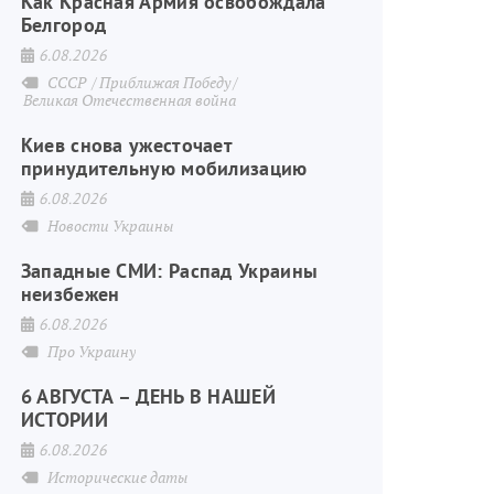
Как Красная Армия освобождала
Белгород
6.08.2026
СССР
Приближая Победу
Великая Отечественная война
Киев снова ужесточает
принудительную мобилизацию
6.08.2026
Новости Украины
Западные СМИ: Распад Украины
неизбежен
6.08.2026
Про Украину
6 АВГУСТА – ДЕНЬ В НАШЕЙ
ИСТОРИИ
6.08.2026
Исторические даты