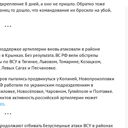
дкрепление 8 дней, а оно не пришло. Обратно тоже
конец то дошло, что командование их бросило на убой,
* * *
оддержке артиллерии вновь атаковали в районе
в Крынках. Без результата. ВС РФ вели обстрелы
 по ВСУ в Тягинке, Львовом, Томарине, Козацком,
, Левых Сагах и Песчановке.
ров пытались продвинуться у Копаней, Новопрокоповки
РФ работали по украинским подразделениям в
ловке, Новосёловке, Чаровном, Гуляйполе и Полтавке.
нктов активность российской артиллерии может
zo
.
* * *
родолжают отбивать безуспешные атаки ВСУ в районах