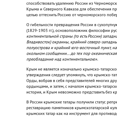
способствовать удалению России из Черноморск
Крыма и Северного Кавказа для обеспечения прих
целью оттеснить Россию от черноморского побер
О гибельности превращения России в сухопутн
(1829-1903 гг.), основоположник философии ру
континентальной страны (то есть России) западн
Владивосток) окраины, крайний северо-западны
полуострова и крайний юго-восточный пункт, на 
окольном сообщении… до тех пор океаническая ч
преобладание над континентальною».
Крым не является изначально крымско-татарско
утверждения следует упомянуть, что крымско-т
Орды, вобрав в себя представителей многих др
ордынцами, и затем, с началом крымско-татарск
история, и Крым невозможно представить без кр
В России крымские татары получили статус реп
реставрацию памятников крымскотатарской культ
крымских татар как на инструмент для противоде