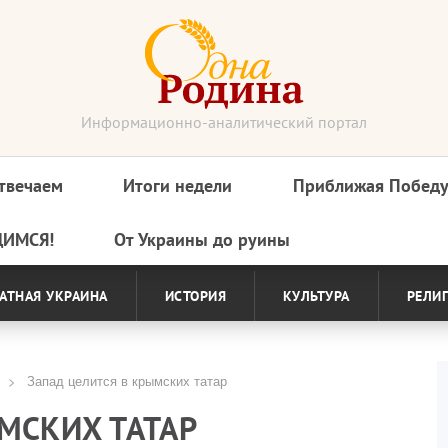
Информационно-аналитический портал
твечаем
Итоги недели
Приближая Побед
ДИМСЯ!
От Украины до руины
АТНАЯ УКРАИНА
ИСТОРИЯ
КУЛЬТУРА
РЕЛИ
Запад целится в крымских татар
МСКИХ ТАТАР