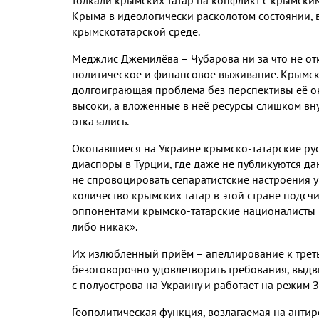
Крыма в идеологически расколотом состоянии, 
крымскотатарской среде.
Меджлис Джемилёва – Чубарова ни за что не отка
политическое и финансовое выживание. Крымск
долгоиграющая проблема без перспективы её ок
высоки, а вложенные в неё ресурсы слишком вну
отказались.
Окопавшиеся на Украине крымско-татарские р
диаспоры в Турции, где даже не публикуются д
не спровоцировать сепаратистские настроения у
количество крымских татар в этой стране подсчи
оппонентами крымско-татарские националисты
либо никак».
Их излюбленный приём – апеллирование к третьи
безоговорочно удовлетворить требования, выдв
с полуострова на Украину и работает на режим З
Геополитическая функция, возлагаемая на анти