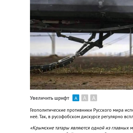
А
А
Увеличить шрифт
А
Геополитические противники Русского мира исп
неё. Так, в русофобском дискурсе регулярно вс
«Крымские татары являются одной из главных м