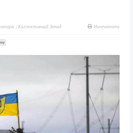
Напечатать
татары
Коллективный Запад
лку