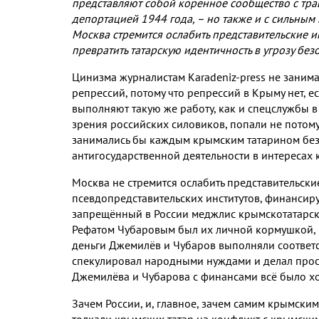
представляют собой коренное сообщество с тр
депортацией 1944 года,
–
но также и с сильным
Москва стремится ослабить представительские ин
превратить татарскую идентичность в угрозу без
Цинизма журналистам Karadeniz-press не заним
репрессий, потому что репрессий в Крыму нет, е
выполняют такую же работу, как и спецслужбы в 
зрения российских силовиков, попали не потому
занимались бы каждым крымским татарином без 
антигосударственной деятельности в интересах 
Москва не стремится ослабить представительские
псевдопредставительских институтов, финансир
запрещённый в России меджлис крымскотатарск
Рефатом Чубаровым был их личной кормушкой, ку
деньги Джемилёв и Чубаров выполняли соответ
спекулировал народными нуждами и делал прос
Джемилёва и Чубарова с финансами всё было хор
Зачем России, и, главное, зачем самим крымским
толкали крымских татар на конфликт с крымским