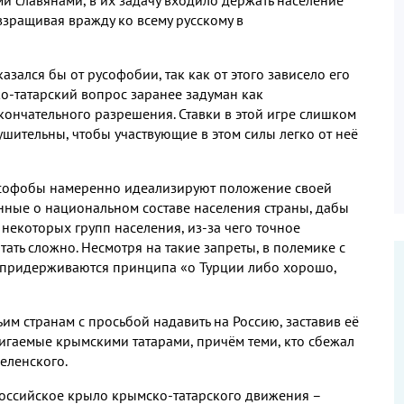
взращивая вражду ко всему русскому в
зался бы от русофобии, так как от этого зависело его
о-татарский вопрос заранее задуман как
ончательного разрешения. Ставки в этой игре слишком
шительны, чтобы участвующие в этом силы легко от неё
усофобы намеренно идеализируют положение своей
анные о национальном составе населения страны, дабы
 некоторых групп населения, из-за чего точное
тать сложно. Несмотря на такие запреты, в полемике с
 придерживаются принципа «о Турции либо хорошо,
м странам с просьбой надавить на Россию, заставив её
игаемые крымскими татарами, причём теми, кто сбежал
еленского.
российское крыло крымско-татарского движения –