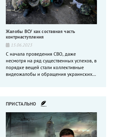
Жалобы ВСУ как составная часть
контрнаступления
15.06.2023
С начала проведения СВО, даже
несмотря на ряд существенных успехов, в
порядке вещей стали коллективные
видеожалобы и обращения украинских
вояк, сетующих то на нехватку оружия, то
на дебильное командование, то на
воров-командиров.
ПРИСТАЛЬНО