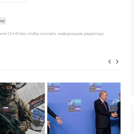
лку
мите Ctrl+Enter, чтобы отослать информацию редактору