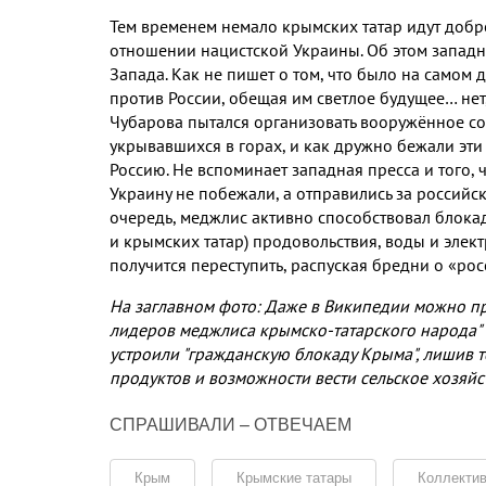
Тем временем немало крымских татар идут доб
отношении нацистской Украины. Об этом западна
Запада. Как не пишет о том, что было на самом 
против России, обещая им светлое будущее… нет
Чубарова пытался организовать вооружённое с
укрывавшихся в горах, и как дружно бежали эти
Россию. Не вспоминает западная пресса и того,
Украину не побежали, а отправились за российс
очередь, меджлис активно способствовал блока
и крымских татар) продовольствия, воды и электр
получится переступить, распуская бредни о «ро
На заглавном фото: Даже в Википедии можно про
лидеров меджлиса крымско-татарского народа" в
устроили "гражданскую блокаду Крыма", лишив т
продуктов и возможности вести сельское хозяйст
СПРАШИВАЛИ – ОТВЕЧАЕМ
Крым
Крымские татары
Коллекти