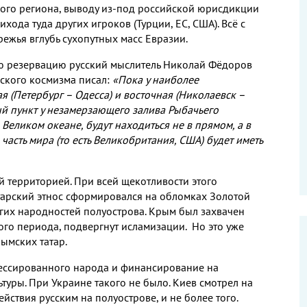
ого региона, выводу из-под российской юрисдикции
ода туда других игроков (Турции, ЕС, США). Всё с
ежья вглубь сухопутных масс Евразии.
ую резервацию русский мыслитель Николай Фёдоров
сского космизма писал:
«Пока у наиболее
ая (Петербург – Одесса) и восточная (Николаевск –
й пункт у незамерзающего залива Рыбачьего
Великом океане, будут находиться не в прямом, а в
асть мира (то есть Великобритания, США) будет иметь
й территорией. При всей щекотливости этого
атарский этнос сформировался на обломках Золотой
угих народностей полуострова. Крым был захвачен
ого периода, подвергнут исламизации. Но это уже
ымских татар.
рессированного народа и финансирование на
уры. При Украине такого не было. Киев смотрел на
йствия русским на полуострове, и не более того.