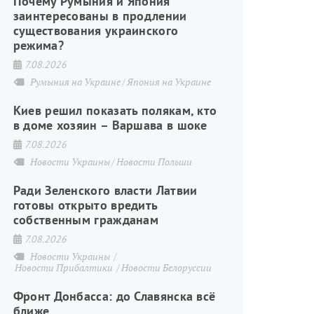
Почему Румыния и Япония
заинтересованы в продлении
существования украинского
режима?
7.08.2026
Румыния на Украине
Япония на Украине
Киев решил показать полякам, кто
в доме хозяин – Варшава в шоке
7.08.2026
Новости Украины
Новости Польши
Ради Зеленского власти Латвии
готовы открыто вредить
собственным гражданам
7.08.2026
Новости Украины
Новости Прибалтики
Новости Белоруссии
Фронт Донбасса: до Славянска всё
ближе