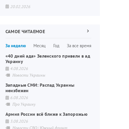
20.02.2026
САМОЕ ЧИТАЕМОЕ
Следующая
страница
Нумерация
За неделю
Месяц
Год
За все время
страниц
«40 дней ада» Зеленского привели в ад
Украину
4.08.2026
Новости Украины
Западные СМИ: Распад Украины
неизбежен
6.08.2026
Про Украину
Армия России всё ближе к Запорожью
3.08.2026
Новости СВО
Южный фронт