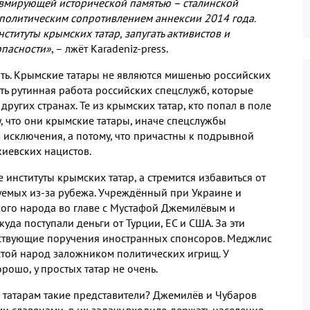
авмирующей исторической памятью – сталинской
 политическим сопротивлением аннексии 2014 года.
ституты крымских татар, запугать активистов и
опасности»
, – лжёт Karadeniz-press.
ать. Крымские татары не являются мишенью российских
сть рутинная работа российских спецслужб, которые
других странах. Те из крымских татар, кто попал в поле
, что они крымские татары, иначе спецслужбы
исключения, а потому, что причастны к подрывной
киевских нацистов.
 институты крымских татар, а стремится избавиться от
уемых из-за рубежа. Учреждённый при Украине и
ого народа во главе с Мустафой Джемилёвым и
да поступали деньги от Турции, ЕС и США. За эти
ствующие поручения иностранных спонсоров. Меджлис
той народ заложником политических игрищ. У
ошо, у простых татар не очень.
 татарам такие представители
?
Джемилёв и Чубаров
и славянами, в их задачу входило держать население