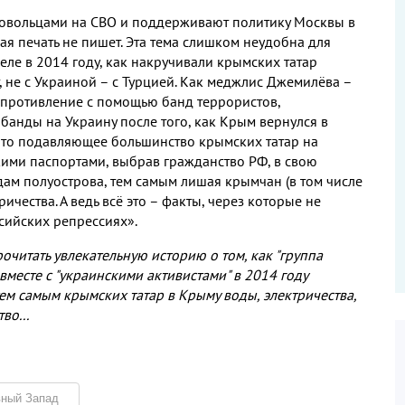
ровольцами на СВО и поддерживают политику Москвы в
я печать не пишет. Эта тема слишком неудобна для
деле в 2014 году, как накручивали крымских татар
, не с Украиной – с Турцией. Как меджлис Джемилёва –
опротивление с помощью банд террористов,
 банды на Украину после того, как Крым вернулся в
 что подавляющее большинство крымских татар на
кими паспортами, выбрав гражданство РФ, в свою
дам полуострова, тем самым лишая крымчан (в том числе
ичества. А ведь всё это – факты, через которые не
ссийских репрессиях».
читать увлекательную историю о том, как "группа
месте с "украинскими активистами" в 2014 году
ем самым крымских татар в Крыму воды, электричества,
во...
вный Запад