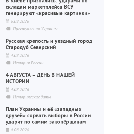
В Киеве признались: ударами по
складам маркетплейса ВСУ
генерируют «красивые картинки»
6.08.2026
Преступления Украины
Русская крепость и уездный город
Стародуб Северский
4.08.2026
История России
4 АВГУСТА – ДЕНЬ В НАШЕЙ
ИСТОРИИ
4.08.2026
Исторические даты
План Украины и её «западных
друзей» сорвать выборы в России
ударит по самим закопёрщикам
4.08.2026