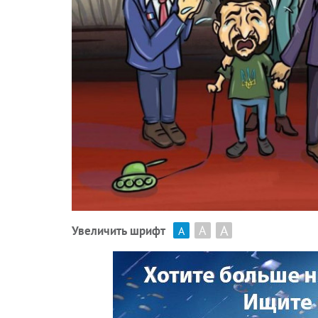
А
А
Увеличить шрифт
А