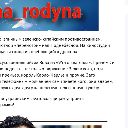
, эпичным зеленско-китайским противостоянием,
олютной «перемогой» над Поднебесной. На киностудии
щаяся гнида и колеблющийся дракон».
укокаинившийся» Вова из «95-го квартала». Причем Си
сю неделю – не только окружение Зеленского, но и
й премьер, король Карло-Чарльз и прочие. Зато
 телефонным молчанием сами знаете кого, они вдвоём,
луясь друг другу на нелёгкую телефонную судьбу.
или украинским фехтовальщицам устроить
 рамки!