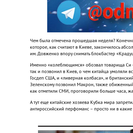
Чем была отмечена прошедшая неделя? Конечно
которое, как считают в Киеве, закончилось абс
им. Довженко впору снимать блокбастер «Краду
Именно «колеблющимся» обозвал товарища Си «
так и позвонил в Киев, о чем китайца умоляли в
Госдеп США, и «ливерная колбаса», и британски
Зеленскому позвонил Макрон, также обиженный
как отметили СМИ, проговорили больше часа, жа
А тут еще китайские хозяева Кубка мира запрет
антироссийский перфоманс – просто ни в какие