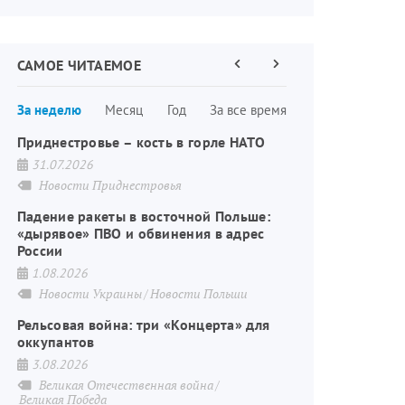
САМОЕ ЧИТАЕМОЕ
Предыдущая
Следующая
страница
страница
Нумерация
За неделю
Месяц
Год
За все время
страниц
Приднестровье – кость в горле НАТО
31.07.2026
Новости Приднестровья
Падение ракеты в восточной Польше:
«дырявое» ПВО и обвинения в адрес
России
1.08.2026
Новости Украины
Новости Польши
Рельсовая война: три «Концерта» для
оккупантов
3.08.2026
Великая Отечественная война
Великая Победа