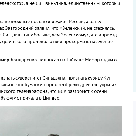
еленского», а не Си Цзиньпина, единственным, который
за возможные поставки оружия России, а ранее
 Завгородний заявил, что «Зеленский, не стесняясь,
на Си Цзиньпину больше, чем Зеленскому», что «приезд
з украинского продовольствия прокормить население
димир Бондаренко подписал на Тайване Меморандум о
ризнать суверенитет Синьцзяна, признать курицу Кунг
ъявить, что бумагу и порох изобрели древние укры из
инского телемарафона, что ВСУ разгромят к осени
бу фугу с причала в Циндао.