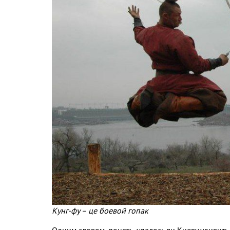
Кунг-фу – це боевой гопак
Одним словом, понять, удалось ли Киеву удивить