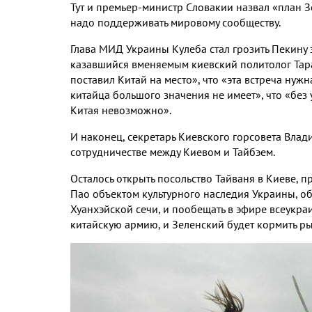
Тут и премьер-министр Словакии назвал «план З
надо поддерживать мировому сообществу.
Глава МИД Украины Кулеба стал грозить Пекину 
казавшийся вменяемым киевский политолог Тарас
поставил Китай на место», что «эта встреча нуж
китайца большого значения не имеет», что «бе
Китая невозможно».
И наконец, секретарь Киевского горсовета Вла
сотрудничестве между Киевом и Тайбэем.
Осталось открыть посольство Тайваня в Киеве, п
Пао объектом культурного наследия Украины, об
Хуанхэйской сечи, и пообещать в эфире всеукра
китайскую армию, и Зеленский будет кормить ры