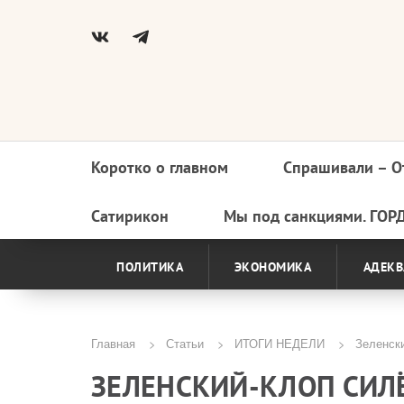
Коротко о главном
Спрашивали – О
Основная
навигация
Сатирикон
Мы под санкциями. ГОР
ПОЛИТИКА
ЭКОНОМИКА
АДЕКВ
Главная
Статьи
ИТОГИ НЕДЕЛИ
Зеленски
Строка
ЗЕЛЕНСКИЙ-КЛОП СИЛЁ
навигации