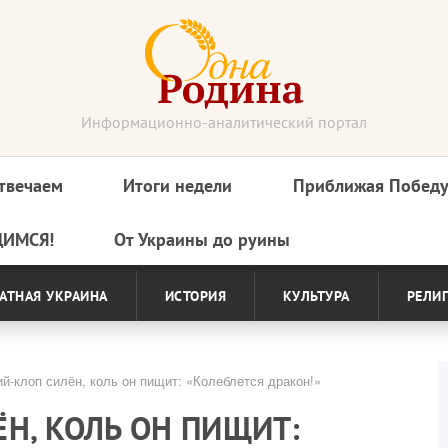
Информационно-аналитический портал
твечаем
Итоги недели
Приближая Побед
ДИМСЯ!
От Украины до руины
АТНАЯ УКРАИНА
ИСТОРИЯ
КУЛЬТУРА
РЕЛИ
й-клоп силён, коль он пищит: «Колеблется дракон!»
Н, КОЛЬ ОН ПИЩИТ: