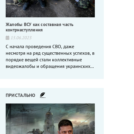
Жалобы ВСУ как составная часть
контрнаступления
15.06.2023
С начала проведения СВО, даже
несмотря на ряд существенных успехов, в
порядке вещей стали коллективные
видеожалобы и обращения украинских
вояк, сетующих то на нехватку оружия, то
на дебильное командование, то на
воров-командиров.
ПРИСТАЛЬНО