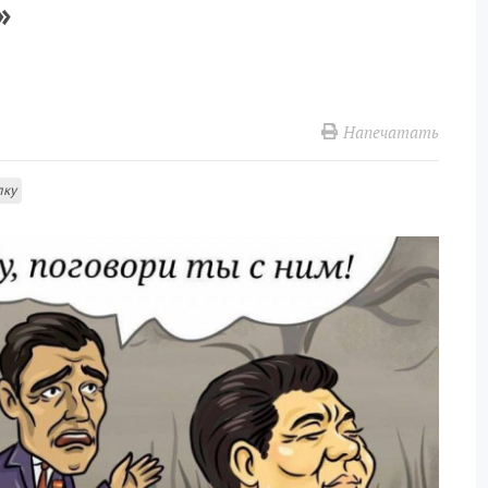
»
Напечатать
лку