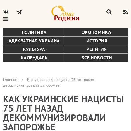
ПОЛИТИКА
ЭКОНОМИКА
АДЕКВАТНАЯ УКРАИНА
ИСТОРИЯ
КУЛЬТУРА
РЕЛИГИЯ
КАЛЕНДАРЬ
ВСЕ НОВОСТИ
Главная
Как украинские нацисты 75 лет назад
декоммунизировали Запорожье
Строка
КАК УКРАИНСКИЕ НАЦИСТЫ
навигации
75 ЛЕТ НАЗАД
ДЕКОММУНИЗИРОВАЛИ
ЗАПОРОЖЬЕ