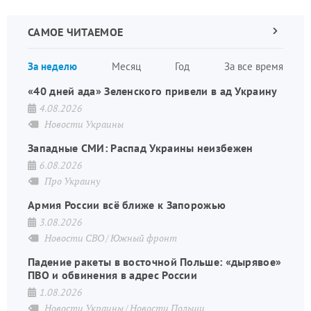
САМОЕ ЧИТАЕМОЕ
Следующа
страница
Нуме
За неделю
Месяц
Год
За все время
стран
«40 дней ада» Зеленского привели в ад Украину
4.08.2026
Новости Украины
Западные СМИ: Распад Украины неизбежен
6.08.2026
Про Украину
Армия России всё ближе к Запорожью
3.08.2026
Новости СВО
Южный фронт
Падение ракеты в восточной Польше: «дырявое»
ПВО и обвинения в адрес России
1.08.2026
Новости Украины
Новости Польши