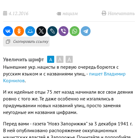
4.12.2016
Напечатать
нацизм
Скопировать ссылку
А
А
Увеличить шрифт
А
Нынешние укр. нацисты в первую очередь борются с
русским языком и с названиями улиц, -
пишет Владимир
Корнилов
.
И их идейные отцы 75 лет назад начинали все свои деяния
ровно с того же. Те даже особенно не изгалялись в
придумывании новых названий улиц, просто заменяя
неугодные им названия цифрами.
Перед вами - газета "Новэ Запорижжя" за 3 декабря 1941 г.
В ней опубликовано распоряжение оккупационных
нацистских властей в Запорожье. Почитайте и попробуйте