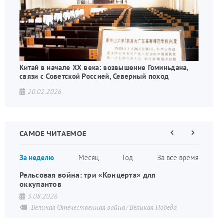
Китай в начале XX века: возвышение Гоминьдана,
связи с Советской Россией, Северный поход
20.02.2026
САМОЕ ЧИТАЕМОЕ
Предыдущая
Следующа
страница
страница
Нумераци
За неделю
Месяц
Год
За все время
страниц
Рельсовая война: три «Концерта» для
оккупантов
3.08.2026
Великая Отечественная война
Великая Победа