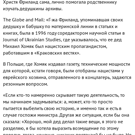
Христя Фриланд сама, лично помогала родственнику
изучать дедушкины архивы.
The Globe and Mail: «Г-жа Фриланд, упоминавшая своих
дедушку и бабушку по материнской линии в статьях и
книгах, была в 1996 году соредактором научной статьи в
Journal of Ukrainian Studies, где указывалось, что ее дед
Михаил Хомяк был нацистским пропагандистом,
работавшим в «Краковских вестях».
В Польше, где Хомяк издавал газету, технические мощности
для которой, кстати говоря, были отобраны нацистами у
еврейского хозяина, отправленного в концлагерь, задаются
резонным вопросом.
«Если кто-то намеренно скрывает такую деятельность, то
мы начинаем задумываться: а, может, кто-то просто
пытается выбелить свою историю, и именно так и есть в
случае госпожи министра. Другая же ситуация, если бы она
сказала: «Хорошо, мой дед делал такие вещи, я этого не
разделяю, я бы хотела выразить возмущение по этому
поводу», тогда, конечно, никаких претензий бы не было. Но