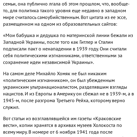
семьи, она публично лгала об этом прошлом, что, вообще-
то, для политика такого уровня еще недавно в западном
мире считалось самоубийственным. Вот цитата из ее эссе,
размещенном на одном из образовательных сайтов:
«Мои бабушка и дедушка по материнской линии бежали из
Западной Украины, после того как Гитлер и Сталин
подписали пакт о ненападении в 1939 году. Они считали
себя политическими изгнанниками, ответственными за
сохранение идеи независимой Украины».
На самом деле Михайло Хомяк не был никаким
«политическим изгнанником», он был убежденным
украинским ультранационалистом, разделявшим взгляды
нацистов. И из Европы в Америку он сбежал не в 1939-м, а в
1945-м, после разгрома Третьего Рейха, которому верно
служил.
Вот статьи из возглавлявшейся им газеты «Краковские
вести», копии хранятся в архивах музеев Холокоста по
всему миру. В номере от 6 ноября 1941 года после