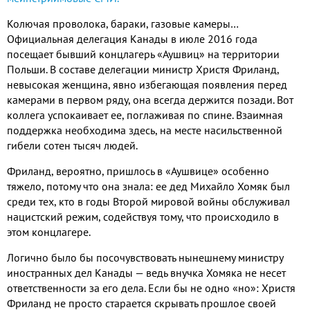
Колючая проволока, бараки, газовые камеры…
Официальная делегация Канады в июле 2016 года
посещает бывший концлагерь «Аушвиц» на территории
Польши. В составе делегации министр Христя Фриланд,
невысокая женщина, явно избегающая появления перед
камерами в первом ряду, она всегда держится позади. Вот
коллега успокаивает ее, поглаживая по спине. Взаимная
поддержка необходима здесь, на месте насильственной
гибели сотен тысяч людей.
Фриланд, вероятно, пришлось в «Аушвице» особенно
тяжело, потому что она знала: ее дед Михайло Хомяк был
среди тех, кто в годы Второй мировой войны обслуживал
нацистский режим, содействуя тому, что происходило в
этом концлагере.
Логично было бы посочувствовать нынешнему министру
иностранных дел Канады — ведь внучка Хомяка не несет
ответственности за его дела. Если бы не одно «но»: Христя
Фриланд не просто старается скрывать прошлое своей