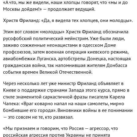
«А что, мы же видели, наши хлопцы говорят, что «мы и до
Москвы дойдем!» — продолжает ведущий.
Христя Фриланд: «Да, я видела тех хлопцев, они молодцы».
Этим вот словом «молодцы» Христя Фриланд обозначила
русофобский политический мейнстрим. Уже были люди,
заживо сожженные неонацистами в одесском Доме
профсоюзов, затем военная операция киевского режима,
авиабомбежки Луганска, артобстрелы Донецка, настоящая
гражданская война, так напомнившая жителям Донбасса
события времен Великой Отечественной.
Через несколько лет уже министр Фриланд объявляет в
Киеве о поддержке странами Запада этого курса, прямо в
стиле знаменитой саркастичной фразы писателя Карела
Чапека: «Враг коварно напал на наши самолеты, мирно
бомбившие его города». Виновники войны в ее понимании
— это совсем не те, кто развязал.
«Мы признаем и говорим, что Россия — агрессор, что
российская агрессия против Украины не принята