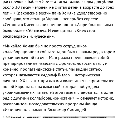
расстрелов в Бабьем Яре — а тогда только за два дня убили
около 30 тысяч человек, не считая детей в возрасте до трех
лет — «Краковские вести» пана Хомяка удовлетворенно
сообщали, что столица Украины теперь без евреев:
«Сегодня в Киеве из них нет ни одного. А при большевиках
было более 350 тысяч». И еще цитата: «Киев стоит
распрекрасный, чудесный».
«Михайло Хомяк был не просто сотрудником
коллаборационистской газеты, он был главным редактором
украиноязычной газеты. Материалы представляли собой
препарированные известия с фронтов, новости в тылу и,
конечно, пропагандистские статьи. Мы видим статью,
которая называется «Адольф Гитлер — историческая
личность ХХ века» с призывами включиться в строительство
новой Европы так называемой, которая побуждала
украиноязычных читателей этой газеты становиться в один
ряд с другими коллаборационистами», — отмечает историк,
руководитель исследовательских программ Фонда
«Историческая память» Владимир Симиндей.