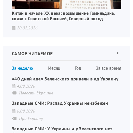
Китай в начале XX века: возвышение Гоминьдана,
связи с Советской Россией, Северный поход
20.02.2026
САМОЕ ЧИТАЕМОЕ
Следующа
страница
Нуме
За неделю
Месяц
Год
За все время
стран
«40 дней ада» Зеленского привели в ад Украину
4.08.2026
Новости Украины
Западные СМИ: Распад Украины неизбежен
6.08.2026
Про Украину
Западные СМИ: У Украины и у Зеленского нет