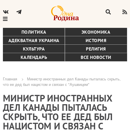
ПОЛИТИКА
ЭКОНОМИКА
АДЕКВАТНАЯ УКРАИНА
ИСТОРИЯ
КУЛЬТУРА
РЕЛИГИЯ
КАЛЕНДАРЬ
ВСЕ НОВОСТИ
Главная
Министр иностранных дел Канады пыталась скрыть,
что ее дед был нацистом и связан с "Аушвицем"
Строка
МИНИСТР ИНОСТРАННЫХ
навигации
ДЕЛ КАНАДЫ ПЫТАЛАСЬ
СКРЫТЬ, ЧТО ЕЕ ДЕД БЫЛ
НАЦИСТОМ И СВЯЗАН С