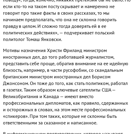
если кто-то на таком посту скрывает и намеренно не
говорит про такие факты в своих рассказах, то мы
начинаем предполагать, что она не склонна говорить
правду в целом. И сложно тогда доверять ей в ее
политических действиях», — подчеркивает польский
политолог Томаш Янковски.
Мотивы назначения Христи Фриланд министром
иностранных дел, до того работавшей журналистом,
представить себе проще, обратив внимание на ее идейную
близость, например, в части русофобии, со скандальным
британским министром иностранных дел Борисом
Джонсоном. Он тоже до того, как стать политиком, работал
в газетах. Таким образом ключевые сателлиты США —
Великобритания и Канада — имеют вместо
профессиональных дипломатов, как правило, сдержанных
и осторожных в словах, на этом месте профессиональных
«спикеров». При том таких, которые не склонны быть
ответственными за сказанное и написанное.
В информационном противостоянии, которое называют