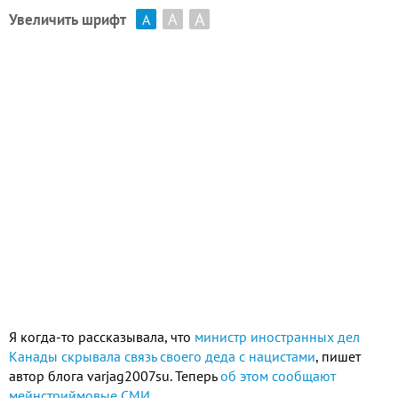
А
А
Увеличить шрифт
А
Я когда-то рассказывала, что
министр иностранных дел
Канады скрывала связь своего деда с нацистами
, пишет
автор блога
varjag2007su
. Теперь
об этом сообщают
мейнстриймовые СМИ.