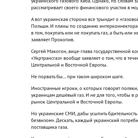
украинского газового хаба. Однако, по словам з
рассматривает своего финансового участия в м
А вот украинская сторона все трындит о «газово
Польши. И планы по созданию интерконнектора н
в том, покупать или не покупать газ, а быть ил
заявляет Прокопив.
Сергей Макогон, вице-глава государственной к
«Укртрансгаз» вообще заявляет о том, что в теч
Центральной и Восточной Европы.
Не порвать бы… при таком широком шаге.
Иностранные игроки, о которых говорят поляки, м
украинцам дешёвый газ. И не для того, чтобы в р
рынок Центральной и Восточной Европы.
Но украинские СМИ, дабы усыпить бдительность
безвизом». Дескать, каждый украинский потреби
поставщика газа.