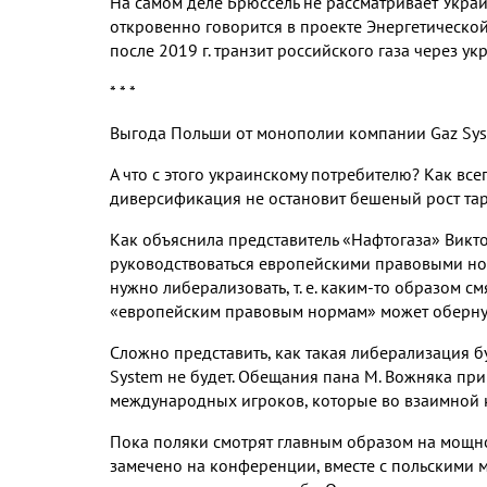
На самом деле Брюссель не рассматривает Украин
откровенно говорится в проекте Энергетической 
после 2019 г. транзит российского газа через у
* * *
Выгода Польши от монополии компании Gaz Syst
А что с этого украинскому потребителю? Как все
диверсификация не остановит бешеный рост тари
Как объяснила представитель «Нафтогаза» Викто
руководствоваться европейскими правовыми нор
нужно либерализовать, т. е. каким-то образом с
«европейским правовым нормам» может обернут
Сложно представить, как такая либерализация бу
System не будет. Обещания пана М. Вожняка при
международных игроков, которые во взаимной к
Пока поляки смотрят главным образом на мощно
замечено на конференции, вместе с польскими 