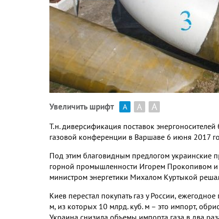
А
А
Увеличить шрифт
А
Т.н. диверсификация поставок энергоносителей
газовой конференции в Варшаве 6 июня 2017 го
Под этим благовидным предлогом украинские пр
горной промышленности Игорем Прокопивом и о
министром энергетики Михалом Куртыкой решали,
Киев перестал покупать газ у России, ежегодное п
м, из которых 10 млрд. куб. м – это импорт, обр
Украина снизила объемы импорта газа в два раз