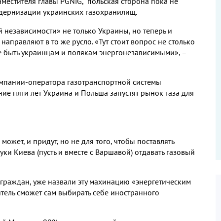
аместителя главы PGNiG, польская сторона пока не
одернизации украинских газохранилищ.
й независимости» не только Украины, но теперь и
аправляют в то же русло. «Тут стоит вопрос не столько
и не быть украинцам и полякам энергонезависимыми», –
омпании-оператора газотранспортной системы
ение пяти лет Украина и Польша запустят рынок газа для
ожет, и придут, но не для того, чтобы поставлять
уки Киева (пусть и вместе с Варшавой) отдавать газовый
 граждан, уже назвали эту махинацию «энергетическим
тель сможет сам выбирать себе иностранного