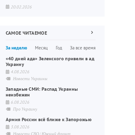
20.02.2026
САМОЕ ЧИТАЕМОЕ
Следующая
страница
Нумерация
За неделю
Месяц
Год
За все время
страниц
«40 дней ада» Зеленского привели в ад
Украину
4.08.2026
Новости Украины
Западные СМИ: Распад Украины
неизбежен
6.08.2026
Про Украину
Армия России всё ближе к Запорожью
3.08.2026
Новости СВО
Южный фронт