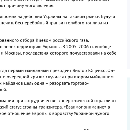
ют причину этого явления.
зпрома» на действия Украины на газовом рынке. Будучи
печить бесперебойный транзит голубого топлива из
ванного отбора Киевом российского газа,
о через территорию Украины. В 2005-2006 гг. вообще
 и Москвы, последствия которого почувствовали на себе
 тогда первый майданный президент Виктор Ющенко. Он-
 что очередной кризис случился при втором майданном
 майданов цель одна – разорвать торгово-
ией.
ании при сотрудничестве в энергетической отрасли от
еский статус страны-транзитера. «Взаимопонимание» в
нное отношение Европы к воровству Украиной чужого