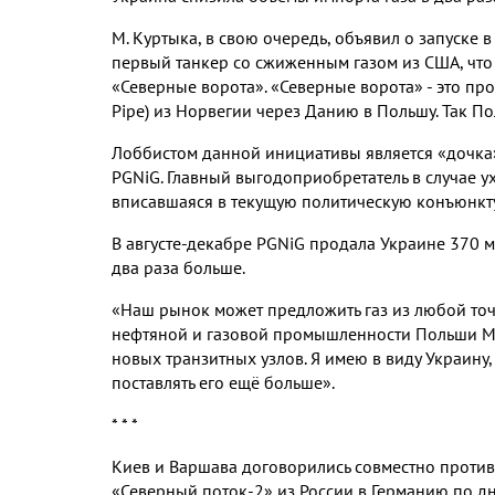
М. Куртыка, в свою очередь, объявил о запуске 
первый танкер со сжиженным газом из США, что
«Северные ворота». «Северные ворота» - это про
Pipe) из Норвегии через Данию в Польшу. Так По
Лоббистом данной инициативы является «дочка
PGNiG. Главный выгодоприобретатель в случае у
вписавшаяся в текущую политическую конъюнкт
В августе-декабре PGNiG продала Украине 370 мл
два раза больше.
«Наш рынок может предложить газ из любой точ
нефтяной и газовой промышленности Польши Ма
новых транзитных узлов. Я имею в виду Украину
поставлять его ещё больше».
* * *
Киев и Варшава договорились совместно против
«Северный поток-2» из России в Германию по дн