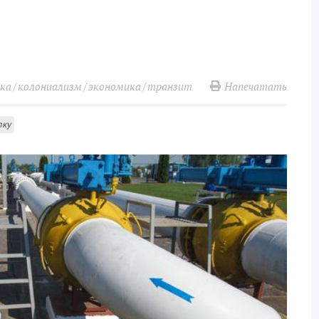
Напечатать
ика
колониализм
экономика
транзит
лку