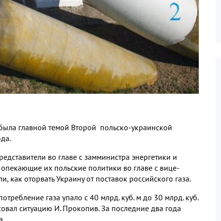
 была главной темой Второй польско-украинской
да.
едставители во главе с замминистра энергетики и
пекающие их польские политики во главе с вице-
 как оторвать Украину от поставок российского газа.
отребление газа упало с 40 млрд. куб. м до 30 млрд. куб.
исовал ситуацию И. Прокопив. За последние два года
а.