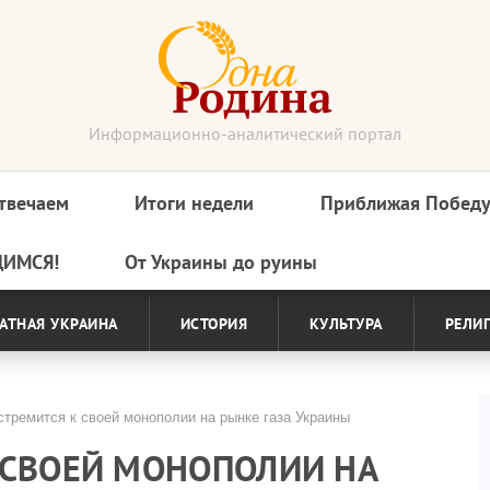
Информационно-аналитический портал
твечаем
Итоги недели
Приближая Побед
ДИМСЯ!
От Украины до руины
АТНАЯ УКРАИНА
ИСТОРИЯ
КУЛЬТУРА
РЕЛИ
тремится к своей монополии на рынке газа Украины
 СВОЕЙ МОНОПОЛИИ НА