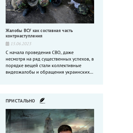
Жалобы ВСУ как составная часть
контрнаступления
15.06.2023
С начала проведения СВО, даже
несмотря на ряд существенных успехов, в
порядке вещей стали коллективные
видеожалобы и обращения украинских
вояк, сетующих то на нехватку оружия, то
на дебильное командование, то на
воров-командиров.
ПРИСТАЛЬНО