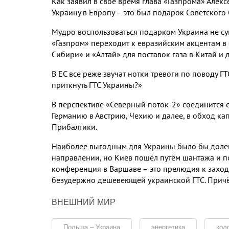
Как заявил в своё время глава «Газпрома» Алекс
Украину в Европу – это был подарок Советского
Мудро воспользоваться подарком Украина не сум
«Газпром» переходит к евразийским акцентам в 
Сибири» и «Алтай» для поставок газа в Китай и 
В ЕС все реже звучат нотки тревоги по поводу ГТ
приткнуть ГТС Украины?»
В перспективе «Северный поток-2» соединится с
Германию в Австрию, Чехию и далее, в обход ка
Прибалтики.
Наиболее выгодным для Украины было бы долев
направлении, но Киев пошёл путём шантажа и п
конференция в Варшаве – это прелюдия к захо
безудержно дешевеющей украинской ГТС. Причём
ВНЕШНИЙ МИР
Польша – Украина
энергетика
кол