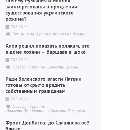
Почему Румыния и Япония
заинтересованы в продлении
существования украинского
режима?
7.08.2026
Румыния на Украине
Япония на Украине
Киев решил показать полякам, кто
в доме хозяин – Варшава в шоке
7.08.2026
Новости Украины
Новости Польши
Ради Зеленского власти Латвии
готовы открыто вредить
собственным гражданам
7.08.2026
Новости Украины
Новости Прибалтики
Новости Белоруссии
Фронт Донбасса: до Славянска всё
ближе