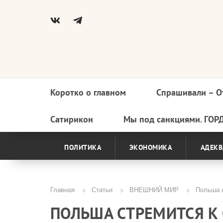
Коротко о главном
Спрашивали – О
Основная
навигация
Сатирикон
Мы под санкциями. ГОР
ПОЛИТИКА
ЭКОНОМИКА
АДЕКВ
Главная
Статьи
ВНЕШНИЙ МИР
Польша с
Строка
ПОЛЬША СТРЕМИТСЯ К
навигации