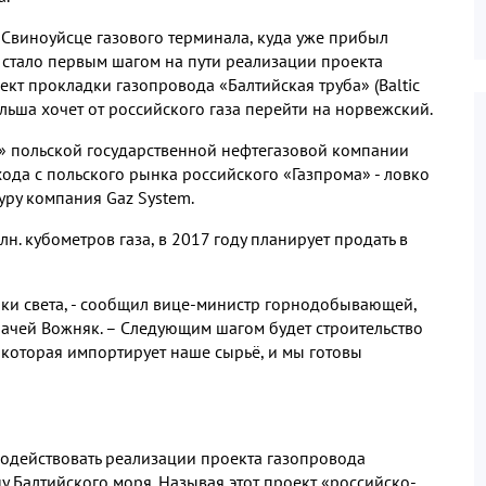
в Свиноуйсце газового терминала, куда уже прибыл
 стало первым шагом на пути реализации проекта
ект прокладки газопровода «Балтийская труба» (Baltic
льша хочет от российского газа перейти на норвежский.
» польской государственной нефтегазовой компании
хода с польского рынка российского «Газпрома» - ловко
уру компания Gaz System.
н. кубометров газа, в 2017 году планирует продать в
ки света, - сообщил вице-министр горнодобывающей,
чей Вожняк. – Следующим шагом будет строительство
, которая импортирует наше сырьё, и мы готовы
одействовать реализации проекта газопровода
у Балтийского моря. Называя этот проект «российско-