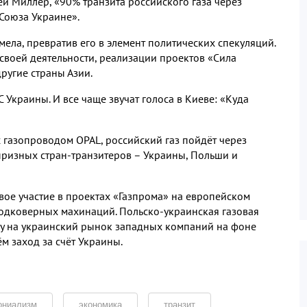
ей Миллер, «90% транзита российского газа через
 Союза Украине».
ела, превратив его в элемент политических спекуляций.
своей деятельности, реализации проектов «Сила
другие страны Азии.
С Украины. И все чаще звучат голоса в Киеве: «Куда
 газопроводом OPAL, российский газ пойдёт через
призных стран-транзитеров – Украины, Польши и
ое участие в проектах «Газпрома» на европейском
одковерных махинаций. Польско-украинская газовая
ду на украинский рынок западных компаний на фоне
 заход за счёт Украины.
ониализм
экономика
транзит