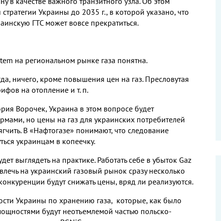
у в качестве важного транзитного узла. Об этом
стратегии Украины до 2035 г., в которой указано, что
краинскую ГТС может вовсе прекратиться.
em на региональном рынке газа понятна.
гда, ничего, кроме повышения цен на газ. Пресловутая
фов на отопление и т. п.
рия Ворочек, Украина в этом вопросе будет
мами, но цены на газ для украинских потребителей
мягчить. В «Нафтогазе» понимают, что следование
ься украинцам в копеечку.
дет выглядеть на практике. Работать себе в убыток Gaz
влечь на украинский газовый рынок сразу несколько
онкуренции будут снижать цены, вряд ли реализуются.
сти Украины по хранению газа, которые, как было
мощностями будут неотъемлемой частью польско-