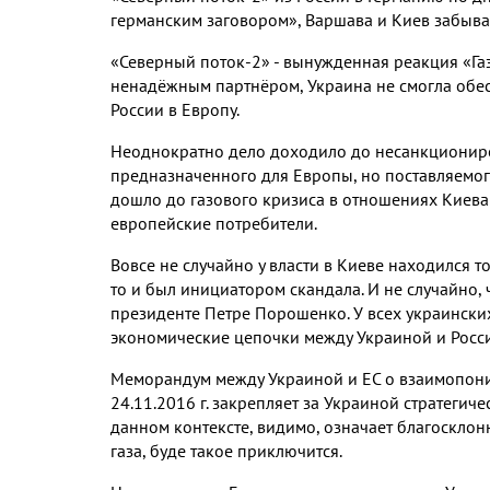
германским заговором», Варшава и Киев забыва
«Северный поток-2» - вынужденная реакция «Га
ненадёжным партнёром, Украина не смогла обес
России в Европу.
Неоднократно дело доходило до несанкциониро
предназначенного для Европы, но поставляемог
дошло до газового кризиса в отношениях Киева
европейские потребители.
Вовсе не случайно у власти в Киеве находился
то и был инициатором скандала. И не случайно,
президенте Петре Порошенко. У всех украинских
экономические цепочки между Украиной и Росс
Меморандум между Украиной и ЕС о взаимопоним
24.11.2016 г. закрепляет за Украиной стратегич
данном контексте, видимо, означает благоскло
газа, буде такое приключится.