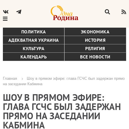
ПОЛИТИКА
ЭКОНОМИКА
АДЕКВАТНАЯ УКРАИНА
ИСТОРИЯ
КУЛЬТУРА
РЕЛИГИЯ
КАЛЕНДАРЬ
ВСЕ НОВОСТИ
Главная
Шоу в прямом эфире: глава ГСЧС был задержан прямо
на заседании Кабмина
Строка
ШОУ В ПРЯМОМ ЭФИРЕ:
навигации
ГЛАВА ГСЧС БЫЛ ЗАДЕРЖАН
ПРЯМО НА ЗАСЕДАНИИ
КАБМИНА