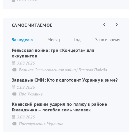
САМОЕ ЧИТАЕМОЕ
Предыдущая
Следующа
страница
страница
Нумераци
За неделю
Месяц
Год
За все время
страниц
Рельсовая война: три «Концерта» для
оккупантов
3.08.2026
Великая Отечественная война
Великая Победа
Западные СМИ: Кто подготовит Украину к зиме?
1.08.2026
Про Украину
Киевский режим ударил по пляжу в районе
Геленджика – погибли семь человек
3.08.2026
Преступления Украины