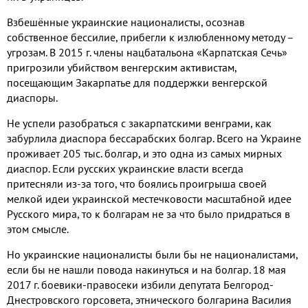
Взбешённые украинские националисты, осознав
собственное бессилие, прибегли к излюбленному методу –
угрозам. В 2015 г. члены нацбатальона «Карпатская Сечь»
пригрозили убийством венгерским активистам,
посещающим Закарпатье для поддержки венгерской
диаспоры.
Не успели разобраться с закарпатскими венграми, как
забурлила диаспора бессарабских болгар. Всего на Украине
проживает 205 тыс. болгар, и это одна из самых мирных
диаспор. Если русских украинские власти всегда
притесняли из-за того, что боялись проигрыша своей
мелкой идеи украинской местечковости масштабной идее
Русского мира, то к болгарам не за что было придраться в
этом смысле.
Но украинские националисты были бы не националистами,
если бы не нашли повода накинуться и на болгар. 18 мая
2017 г. боевики-правосеки избили депутата Белгород-
Днестровского горсовета, этнического болгарина Василия