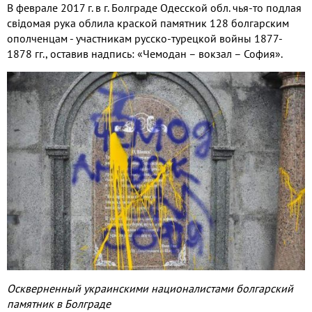
В феврале 2017 г. в г. Болграде Одесской обл. чья-то подлая
свiдомая рука облила краской памятник 128 болгарским
ополченцам - участникам русско-турецкой войны 1877-
1878 гг., оставив надпись: «Чемодан – вокзал – София».
Оскверненный украинскими националистами болгарский
памятник в
Болграде