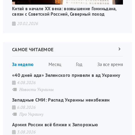
Китай в начале XX века: возвышение Гоминьдана,
связи с Советской Россией, Северный поход
20.02.2026
САМОЕ ЧИТАЕМОЕ
Следующа
страница
Нуме
За неделю
Месяц
Год
За все время
стран
«40 дней ада» Зеленского привели в ад Украину
4.08.2026
Новости Украины
Западные СМИ: Распад Украины неизбежен
6.08.2026
Про Украину
Армия России всё ближе к Запорожью
3.08.2026