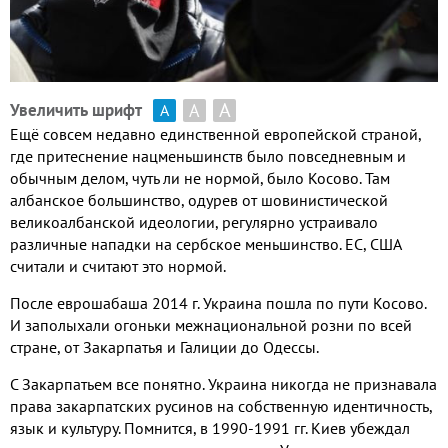
А
А
Увеличить шрифт
А
Ещё совсем недавно единственной европейской страной,
где притеснение нацменьшинств было повседневным и
обычным делом, чуть ли не нормой, было Косово. Там
албанское большинство, одурев от шовинистической
великоалбанской идеологии, регулярно устраивало
различные нападки на сербское меньшинство. ЕС, США
считали и считают это нормой.
После еврошабаша 2014 г. Украина пошла по пути Косово.
И заполыхали огоньки межнациональной розни по всей
стране, от Закарпатья и Галиции до Одессы.
С Закарпатьем все понятно. Украина никогда не признавала
права закарпатских русинов на собственную идентичность,
язык и культуру. Помнится, в 1990-1991 гг. Киев убеждал