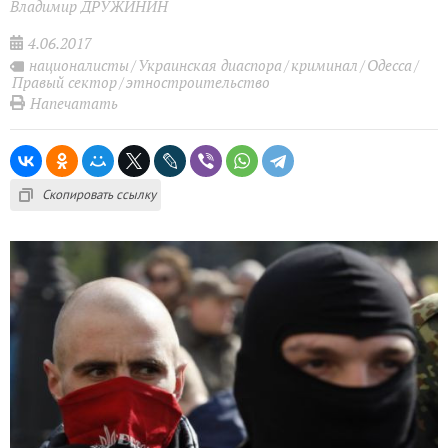
Владимир ДРУЖИНИН
4.06.2017
националисты
Украинская диаспора
криминал
Одесса
Правый сектор
этностроительство
Напечатать
Скопировать ссылку