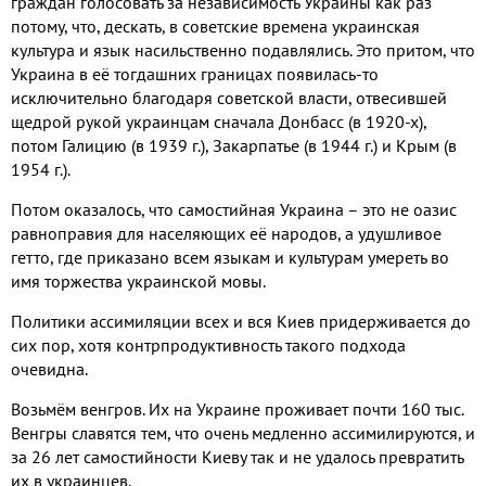
граждан голосовать за независимость Украины как раз
потому, что, дескать, в советские времена украинская
культура и язык насильственно подавлялись. Это притом, что
Украина в её тогдашних границах появилась-то
исключительно благодаря советской власти, отвесившей
щедрой рукой украинцам сначала Донбасс (в 1920-х),
потом Галицию (в 1939 г.), Закарпатье (в 1944 г.) и Крым (в
1954 г.).
Потом оказалось, что самостийная Украина – это не оазис
равноправия для населяющих её народов, а удушливое
гетто, где приказано всем языкам и культурам умереть во
имя торжества украинской мовы.
Политики ассимиляции всех и вся Киев придерживается до
сих пор, хотя контрпродуктивность такого подхода
очевидна.
Возьмём венгров. Их на Украине проживает почти 160 тыс.
Венгры славятся тем, что очень медленно ассимилируются, и
за 26 лет самостийности Киеву так и не удалось превратить
их в украинцев.