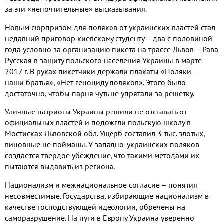
за эти «непочтительные» высказывания.
Новым сюрпризом для поляков от украинских властей стал
недавний приговор киевскому студенту – два с половиной
года условно за организацию пикета на трассе Львов – Рава
Русская в защиту польского населения Украины в марте
2017 г. В руках пикетчики держали плакаты «Поляки –
наши братья», «Нет геноциду поляков». Этого было
достаточно, чтобы парня чуть не упрятали за решётку.
Уличные патриоты Украины решили не отставать от
официальных властей и подожгли польскую школу в
Мостисках Львовской обл. Ущерб составил 3 тыс. злотых,
виновные не пойманы. У западно-украинских поляков
создаётся твёрдое убеждение, что такими методами их
пытаются выдавить из региона.
Национализм и межнациональное согласие – понятия
несовместимые. Государства, избирающие национализм в
качестве господствующей идеологии, обречены на
саморазрушение. На пути в Европу Украина уверенно