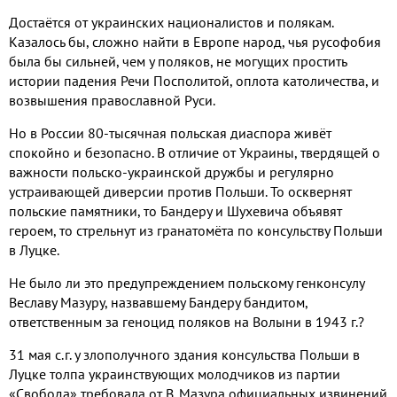
Достаётся от украинских националистов и полякам.
Казалось бы, сложно найти в Европе народ, чья русофобия
была бы сильней, чем у поляков, не могущих простить
истории падения Речи Посполитой, оплота католичества, и
возвышения православной Руси.
Но в России 80-тысячная польская диаспора живёт
спокойно и безопасно. В отличие от Украины, твердящей о
важности польско-украинской дружбы и регулярно
устраивающей диверсии против Польши. То осквернят
польские памятники, то Бандеру и Шухевича объявят
героем, то стрельнут из гранатомёта по консульству Польши
в Луцке.
Не было ли это предупреждением польскому генконсулу
Веславу Мазуру, назвавшему Бандеру бандитом,
ответственным за геноцид поляков на Волыни в 1943 г.?
31 мая с.г. у злополучного здания консульства Польши в
Луцке толпа украинствующих молодчиков из партии
«Свобода» требовала от В. Мазура официальных извинений