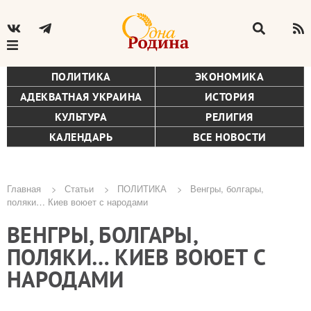
ПОЛИТИКА
ЭКОНОМИКА
АДЕКВАТНАЯ УКРАИНА
ИСТОРИЯ
КУЛЬТУРА
РЕЛИГИЯ
КАЛЕНДАРЬ
ВСЕ НОВОСТИ
Главная
Статьи
ПОЛИТИКА
Венгры, болгары,
поляки… Киев воюет с народами
Строка
ВЕНГРЫ, БОЛГАРЫ,
навигации
ПОЛЯКИ… КИЕВ ВОЮЕТ С
НАРОДАМИ