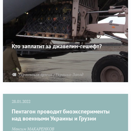
Кто заплатит за джавелин-гешефт?
Украинская армия
Украина-Запад
28.01.2022
Пентагон проводит биоэксперименты
над военными Украины и Грузии
Максим МАКАРЕНКОВ