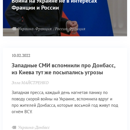
Война на Украине не в интересах
Франции и России
Украина-Франция
Россия-Франция
10.02.2022
Западные СМИ вспомнили про Донбасс,
из Киева тут же посыпались угрозы
Элла МАЙСТРЕНКО
Западная пресса, каждый день нагнетая панику по
поводу скорой войны на Украине, вспомнила вдруг и
про жителей Донбасса, которые восьмой год живут под
огнём ВСУ.
Украина-Донбасс