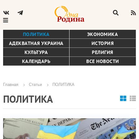
ПОЛИТИКА
ЭКОНОМИКА
АДЕКВАТНАЯ УКРАИНА
ИСТОРИЯ
КУЛЬТУРА
РЕЛИГИЯ
КАЛЕНДАРЬ
ВСЕ НОВОСТИ
Главная
Статьи
ПОЛИТИКА
Строка
ПОЛИТИКА
навигации