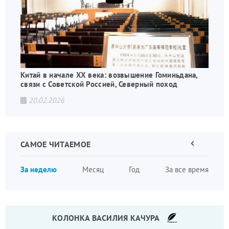
Китай в начале XX века: возвышение Гоминьдана,
связи с Советской Россией, Северный поход
20.02.2026
САМОЕ ЧИТАЕМОЕ
Предыдущая
страница
Нумера
За неделю
Месяц
Год
За все время
страни
КОЛОНКА ВАСИЛИЯ КАЧУРА