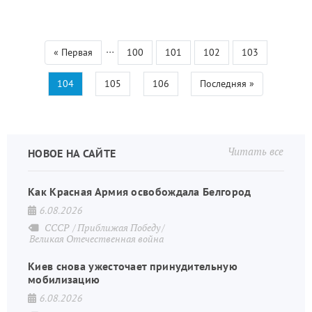
…
Первая
« Первая
Страница
100
Страница
101
Страница
102
Страница
103
Нумерация
страница
страниц
Текущая
104
Страница
105
Страница
106
Последняя
Последняя »
страница
страница
Читать все
НОВОЕ НА САЙТЕ
Как Красная Армия освобождала Белгород
6.08.2026
СССР
Приближая Победу
Великая Отечественная война
Киев снова ужесточает принудительную
мобилизацию
6.08.2026