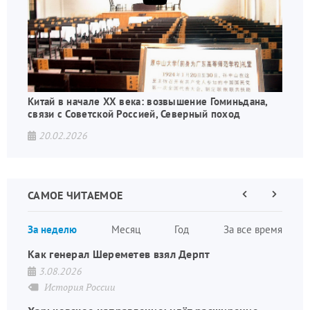
Китай в начале XX века: возвышение Гоминьдана,
связи с Советской Россией, Северный поход
20.02.2026
САМОЕ ЧИТАЕМОЕ
Предыдущая
Следующа
страница
страница
Нумераци
За неделю
Месяц
Год
За все время
страниц
Как генерал Шереметев взял Дерпт
3.08.2026
История России