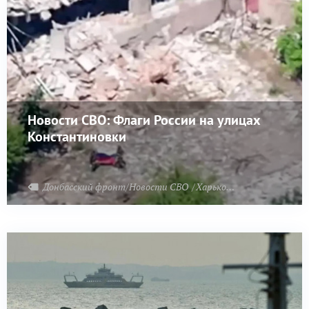
Новости СВО: Флаги России на улицах
Константиновки
Донбасский фронт/Новости СВО
Харьковский фронт
При