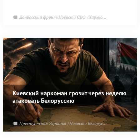
Донбасский фронт/Новости СВО
Харьковский фронт
При
Киевский наркоман грозит через неделю
атаковать Белоруссию
Преступления Украины
Новости Белоруссии