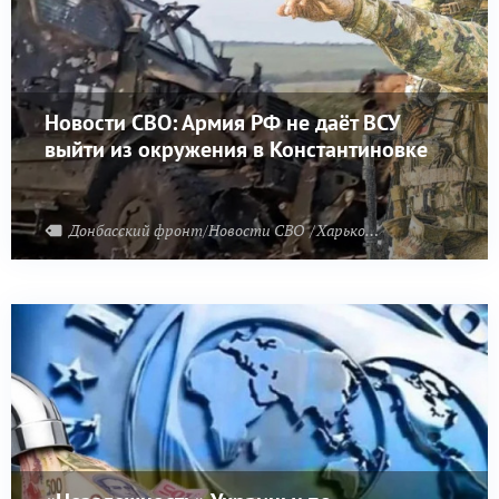
Новости СВО: Армия РФ не даёт ВСУ
выйти из окружения в Константиновке
Донбасский фронт/Новости СВО
Харьковский фронт
При