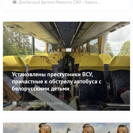
Донбасский фронт/Новости СВО
Харьковский фронт
При
Установлены преступники ВСУ,
причастные к обстрелу автобуса с
белорусскими детьми
Преступления Украины