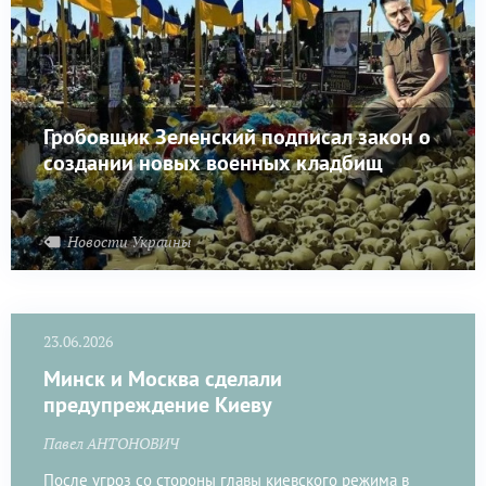
Гробовщик Зеленский подписал закон о
создании новых военных кладбищ
Новости Украины
23.06.2026
Минск и Москва сделали
предупреждение Киеву
Павел АНТОНОВИЧ
После угроз со стороны главы киевского режима в