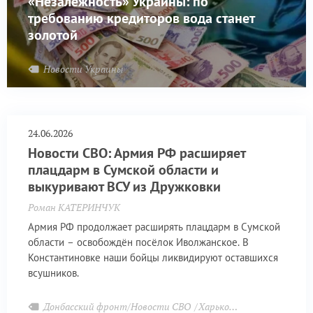
«Незалежность» Украины: по
требованию кредиторов вода станет
золотой
Новости Украины
24.06.2026
Новости СВО: Армия РФ расширяет
плацдарм в Сумской области и
выкуривают ВСУ из Дружковки
Роман КАТЕРИНЧУК
Армия РФ продолжает расширять плацдарм в Сумской
области – освобождён посёлок Иволжанское. В
Константиновке наши бойцы ликвидируют оставшихся
всушников.
Донбасский фронт/Новости СВО
Харьковский фронт
При