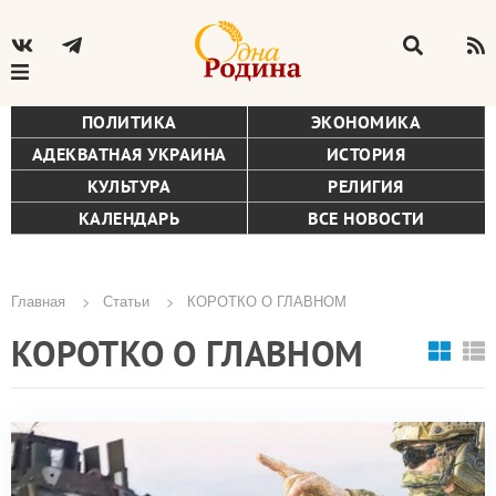
ПОЛИТИКА
ЭКОНОМИКА
АДЕКВАТНАЯ УКРАИНА
ИСТОРИЯ
КУЛЬТУРА
РЕЛИГИЯ
КАЛЕНДАРЬ
ВСЕ НОВОСТИ
Главная
Статьи
КОРОТКО О ГЛАВНОМ
Строка
КОРОТКО О ГЛАВНОМ
навигации