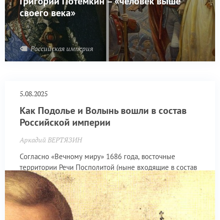
Григорий Потёмкин – «человек выше
своего века»
Российская империя
5.08.2025
Как Подолье и Волынь вошли в состав
Российской империи
Аркадий ВЕРТЯЗИН
Согласно «Вечному миру» 1686 года, восточные
территории Речи Посполитой (ныне входящие в состав
Украины) были окончательно разделены между
Московским царством и Речью Посполитой, а прежнее
условное деление на Правобережье и Левобережье
обрело зримые политические черты.
Российская империя