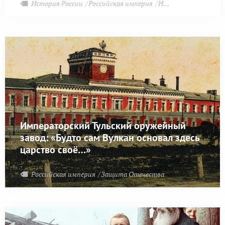
История России
Российская империя
Новороссия
Императорский Тульский оружейный
завод: «Будто сам Вулкан основал здесь
царство своё…»
Российская империя
Защита Отечества