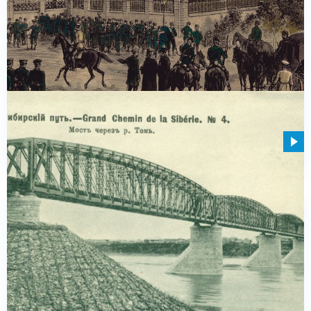
Болгария: восстание в Восточной Румелии, истоки
Балканских войн, русофобы против русофилов (II)