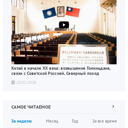
Китай в начале XX века: возвышение Гоминьдана,
связи с Советской Россией, Северный поход
20.02.2026
САМОЕ ЧИТАЕМОЕ
Следующа
страница
Нуме
За неделю
Месяц
Год
За все время
стран