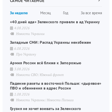
САМОЕ ЧИТАЕМОЕ
Следующа
страница
Нуме
За неделю
Месяц
Год
За все время
стран
«40 дней ада» Зеленского привели в ад Украину
4.08.2026
Новости Украины
Западные СМИ: Распад Украины неизбежен
6.08.2026
Про Украину
Армия России всё ближе к Запорожью
3.08.2026
Новости СВО
Южный фронт
Падение ракеты в восточной Польше: «дырявое»
ПВО и обвинения в адрес России
1.08.2026
Новости Украины
Новости Польши
Грузия не хочет воевать за Зеленского