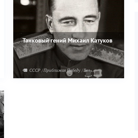
Танковый гений Михаил Катуков
СССР
Приближая Победу
Великая Отечественная война