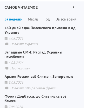
САМОЕ ЧИТАЕМОЕ
Следующая
страница
Нумерация
За неделю
Месяц
Год
За все время
страниц
«40 дней ада» Зеленского привели в ад
Украину
4.08.2026
Новости Украины
Западные СМИ: Распад Украины
неизбежен
6.08.2026
Про Украину
Армия России всё ближе к Запорожью
3.08.2026
Новости СВО
Южный фронт
Фронт Донбасса: до Славянска всё
ближе
7.08.2026