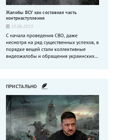
Жалобы ВСУ как составная часть
контрнаступления
15.06.2023
С начала проведения СВО, даже
несмотря на ряд существенных успехов, в
порядке вещей стали коллективные
видеожалобы и обращения украинских
вояк, сетующих то на нехватку оружия, то
на дебильное командование, то на
воров-командиров.
ПРИСТАЛЬНО