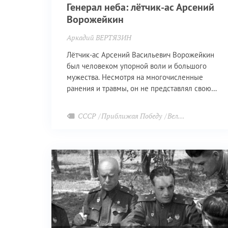
Генерал неба: лётчик-ас Арсений
Ворожейкин
Аркадий ВЕРТЯЗИН
Лётчик-ас Арсений Васильевич Ворожейкин
был человеком упорной воли и большого
мужества. Несмотря на многочисленные
ранения и травмы, он не представлял свою
жизнь без неба и боевого риска. В общей
сложности авиатор участвовал в 400 полётах
СССР
Приближая Победу
Великая Отечественная война
и сбил 54 самолёта противника.