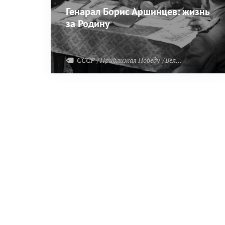
Генарал Борис Аршинцев: жизнь
за Родину
СССР
Приближая Победу
Великая Отечественная война