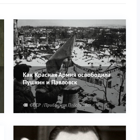
Как Красная Армия освободила
Пушкин и Павловск
СССР
Приближая Победу
Великая Отечественная война