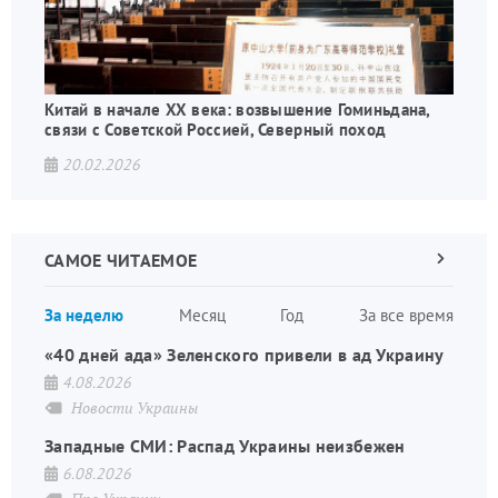
Китай в начале XX века: возвышение Гоминьдана,
связи с Советской Россией, Северный поход
20.02.2026
САМОЕ ЧИТАЕМОЕ
Следующа
страница
Нуме
За неделю
Месяц
Год
За все время
стран
«40 дней ада» Зеленского привели в ад Украину
4.08.2026
Новости Украины
Западные СМИ: Распад Украины неизбежен
6.08.2026