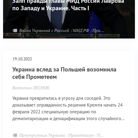
Залп правды главы МИД России Лаврова
по Западу и Украине. Часть I
Война Украиной с Россией
МИД РФ
Причины СВО
19.10.2025
Украина вслед за Польшей возомнила
себя Прометеем
Валентин ЛЕСНИК
Украина превратилась в угрозу для соседей. Это
доказывает оправданность решения Кремля начать 24
февраля 2022 специальную операцию по
демилитаризации и денацификации этого случайного
самостийного образования.
Преступления Украины
Прометеизм
Причины СВО