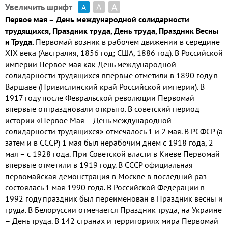
А
А
Увеличить шрифт
А
Первое мая – День международной солидарности
трудящихся, Праздник труда, День труда, Праздник Весны
и Труда.
Первомай возник в рабочем движении в середине
XIX века (Австралия, 1856 год; США, 1886 год). В Российской
империи Первое мая как День международной
солидарности трудящихся впервые отметили в 1890 году в
Варшаве (Привислинский край Российской империи). В
1917 году после Февральской революции Первомай
впервые отпраздновали открыто. В советский период
истории «Первое Мая – День международной
солидарности трудящихся» отмечалось 1 и 2 мая. В РСФСР (а
затем и в СССР) 1 мая был нерабочим днём с 1918 года, 2
мая – с 1928 года. При Советской власти в Киеве Первомай
впервые отметили в 1919 году. В СССР официальная
первомайская демонстрация в Москве в последний раз
состоялась 1 мая 1990 года. В Российской Федерации в
1992 году праздник был переименован в Праздник весны и
труда. В Белоруссии отмечается Праздник труда, на Украине
– День труда. В 142 странах и территориях мира Первомай