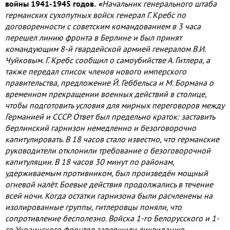
войны 1941-1945 годов.
«
Начальник генерального штаба
германских сухопутных войск генерал Г. Кребс по
договоренности с советским командованием в 3 часа
перешел линию фронта в Берлине и был принят
командующим 8-й гвардейской армией генералом В.И.
Чуйковым. Г. Кребс сообщил о самоубийстве А. Гитлера, а
также передал список членов нового имперского
правительства, предложение Й. Геббельса и М. Бормана о
временном прекращении военных действий в столице,
чтобы подготовить условия для мирных переговоров между
Германией и СССР. Ответ был предельно краток: заставить
берлинский гарнизон немедленно и безоговорочно
капитулировать. В 18 часов стало известно, что германские
руководители отклонили требование о безоговорочной
капитуляции. В 18 часов 30 минут по районам,
удерживаемым противником, был произведён мощный
огневой налёт. Боевые действия продолжались в течение
всей ночи. Когда остатки гарнизона были расчленены на
изолированные группы, гитлеровцы поняли, что
сопротивление бесполезно. Войска 1-го Белорусского и 1-
го Украинского фронтов завершили ликвидацию