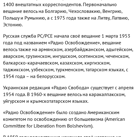
1400 внештатных корреспондентов. Первоначально
вещание велось на Болгарию, Чехословакию, Венгрию,
Польшу и Румынию, а с 1975 года также на Литву, Латвию,
Эстонию.
Русская служба РС/РСЕ начала своё вещание 1 марта 1953
года под названием «Радио Освобождение», вещание
велось также на армянском, азербайджанском, адыгейском,
аварском, грузинском, ингушском, осетинском, чеченском,
балкарско-карачаевском, казахском, киргизском,
таджикском, узбекском, туркменском, татарском языках, с
1954 года – на белорусском.
Украинская редакция «Радио Свобода» существует с апреля
1954 года. В 1960-х вещание велось на каракалпакском,
уйгурском и крымскотатарском языках.
«Радио Освобождение» было создано Американским
комитетом по освобождению от большевизма (American
Committee for Liberation from Bolshevism).
В 1959 году радиостанция изменила своё название на