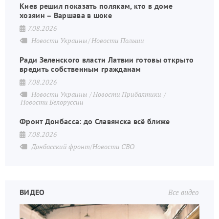
Киев решил показать полякам, кто в доме
хозяин – Варшава в шоке
7.08.2026
Новости Украины
Новости Польши
Ради Зеленского власти Латвии готовы открыто
вредить собственным гражданам
7.08.2026
Новости Украины
Новости Прибалтики
Новости Белоруссии
Фронт Донбасса: до Славянска всё ближе
7.08.2026
Донбасский фронт/Новости СВО
ВИДЕО
Все видео