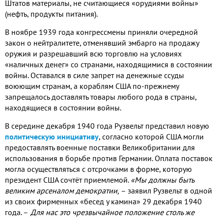
Штатов материалы, не считающиеся «орудиями войны»
(нефть, продукты питания).
В ноябре 1939 года конгрессмены приняли очередной
закон о нейтралитете, отменявший эмбарго на продажу
оружия и разрешавший всю торговлю на условиях
«наличных денег» со странами, находящимися в состоянии
войны. Оставался в силе запрет на денежные ссуды
воюющим странам, а кораблям США по-прежнему
запрещалось доставлять товары любого рода в страны,
находящиеся в состоянии войны.
В середине декабря 1940 года Рузвельт представил новую
политическую инициативу
, согласно которой США могли
предоставлять военные поставки Великобритании для
использования в борьбе против Германии. Оплата поставок
могла осуществляться с отсрочками в форме, которую
президент США сочтёт приемлемой.
«Мы должны быть
великим арсеналом демократии,
– заявил Рузвельт в одной
из своих фирменных «бесед у камина» 29 декабря 1940
года. –
Для нас это чрезвычайное положение столь же