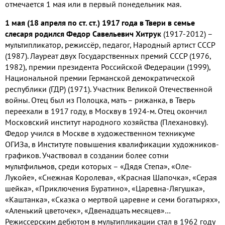
отмечается 1 мая или в первый понедельник мая.
1 мая (18 апреля по ст. ст.) 1917 года в Твери в семье
слесаря родился Федор Савельевич Хитрук
(1917-2012) –
мультипликатор, режиссёр, педагог, Народный артист СССР
(1987). Лауреат двух Государственных премий СССР (1976,
1982), премии президента Российской Федерации (1999),
Национальной премии Германской демократической
республики (ГДР) (1971). Участник Великой Отечественной
войны. Отец был из Полоцка, мать – рижанка, в Тверь
переехали в 1917 году, в Москву в 1924-м. Отец окончил
Московский институт народного хозяйства (Плехановку).
Федор учился в Москве в художественном техникуме
ОГИЗа, в Институте повышения квалификации художников-
графиков. Участвовал в создании более сотни
мультфильмов, среди которых – «Дядя Степа», «Оле-
Лукойе», «Снежная Королева», «Красная Шапочка», «Серая
шейка», «Приключения Буратино», «Царевна-Лягушка»,
«Каштанка», «Сказка о мертвой царевне и семи богатырях»,
«Аленький цветочек», «Двенадцать месяцев»…
Режиссерским дебютом в мультипликации стал в 1962 году