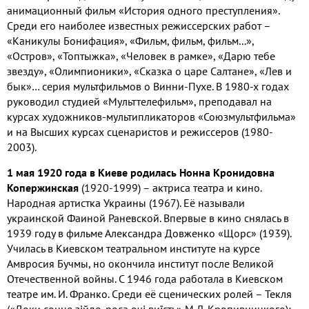
анимационный фильм «История одного преступления».
Среди его наиболее известных режиссерских работ –
«Каникулы Бонифация», «Фильм, фильм, фильм...»,
«Остров», «Топтыжка», «Человек в рамке», «Дарю тебе
звезду», «Олимпионики», «Сказка о царе Салтане», «Лев и
бык»… серия мультфильмов о Винни-Пухе. В 1980-х годах
руководил студией «Мульттелефильм», преподавал на
курсах художников-мультипликаторов «Союзмультфильма»
и на Высших курсах сценаристов и режиссеров (1980-
2003).
1 мая 1920 года в Киеве родилась Нонна Кронидовна
Копержинская
(1920-1999) – актриса театра и кино.
Народная артистка Украины (1967). Её называли
украинской Фаиной Раневской. Впервые в кино снялась в
1939 году в фильме Александра Довженко «Щорс» (1939).
Училась в Киевском театральном институте на курсе
Амвросия Бучмы, но окончила институт после Великой
Отечественной войны. С 1946 года работала в Киевском
театре им. И. Франко. Среди её сценических ролей – Текля
(«Доки сонце зiйде, роса очi виїсть» М.Л. Кропивницкого);