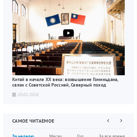
Китай в начале XX века: возвышение Гоминьдана,
связи с Советской Россией, Северный поход
20.02.2026
САМОЕ ЧИТАЕМОЕ
Предыдущая
Следующа
страница
страница
Нумераци
За неделю
Месяц
Год
За все время