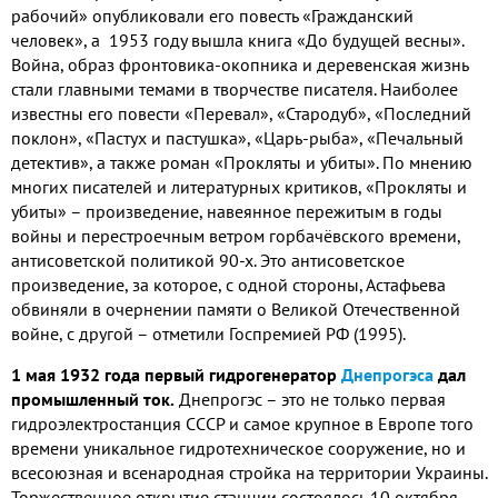
рабочий» опубликовали его повесть «Гражданский
человек», а 1953 году вышла книга «До будущей весны».
Война, образ фронтовика-окопника и деревенская жизнь
стали главными темами в творчестве писателя. Наиболее
известны его повести «Перевал», «Стародуб», «Последний
поклон», «Пастух и пастушка», «Царь-рыба», «Печальный
детектив», а также роман «Прокляты и убиты». По мнению
многих писателей и литературных критиков, «Прокляты и
убиты» – произведение, навеянное пережитым в годы
войны и перестроечным ветром горбачёвского времени,
антисоветской политикой 90-х. Это антисоветское
произведение, за которое, с одной стороны, Астафьева
обвиняли в очернении памяти о Великой Отечественной
войне, с другой – отметили Госпремией РФ (1995).
1 мая 1932 года первый гидрогенератор
Днепрогэса
дал
промышленный ток.
Днепрогэс – это не только первая
гидроэлектростанция СССР и самое крупное в Европе того
времени уникальное гидротехническое сооружение, но и
всесоюзная и всенародная стройка на территории Украины.
Торжественное открытие станции состоялось 10 октября