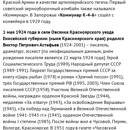
Красной Армии в качестве артиллерийского тягача. Первый
советский зерноуборочный комбайн также назывался
«Коммунар». В Запорожье «
Коммунар К-4-6
» сошёл с
конвейера в 1929 году.
1 мая 1924 года в селе Овсянка Красноярского уезда
Енисейской губернии (ныне Красноярского края) родился
Виктор Петрович Астафьев
(1924-2001) – писатель,
драматург, эссеист [по неофициальным данным, днём
рождения писателя является 22 марта 1924 года]. Герой
Социалистического Труда (1989). Народный депутат СССР
(1989-1991). Лауреат Государственных премий СССР за
книгу «Царь-рыба» (1978) и роман «Зрячий посох» (1991),
трёх Государственных премий РФ (1995, 2003). Член Союза
писателей СССР (1958). Участник Великой Отечественной
войны, награжден орденом Красной Звезды (1944),
медалями «За отвагу» (1943), «За освобождение Варшавы»
(1945), «За победу над Германией в Великой Отечественной
войне 1941-1945 гг.» (1945), орденом Отечественной
войны I степени (1985). После войны жил в Чусовой, Перми,
Вологде, Красноярске. В 1951 году в газете «Чусовской