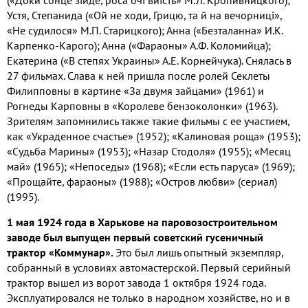
Устя, Степанида («Ой не ходи, Грицю, та й на вечорницi»,
«Не судилося» М.П. Старицкого); Анна («Безталанна» И.К.
Карпенко-Карого); Анна («Фараоны» А.Ф. Коломийца);
Екатерина («В степях Украины» А.Е. Корнейчука). Снялась в
27 фильмах. Слава к ней пришла после ролей Секлеты
Филипповны в картине «За двумя зайцами» (1961) и
Рогнеды Карповны в «Королеве бензоколонки» (1963).
Зрителям запомнились также такие фильмы с ее участием,
как «Украденное счастье» (1952); «Калиновая роща» (1953);
«Судьба Марины» (1953); «Назар Стодоля» (1955); «Месяц
май» (1965); «Непоседы» (1968); «Если есть паруса» (1969);
«Прощайте, фараоны» (1988); «Остров любви» (сериал)
(1995).
1 мая 1924 года в Харькове на паровозостроительном
заводе был выпущен первый советский гусеничный
трактор «Коммунар».
Это был лишь опытный экземпляр,
собранный в условиях автомастерской. Первый серийный
трактор вышел из ворот завода 1 октября 1924 года.
Эксплуатировался не только в народном хозяйстве, но и в