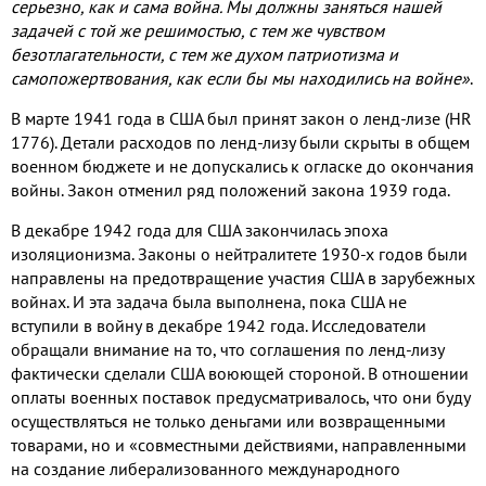
серьезно, как и сама война. Мы должны заняться нашей
задачей с той же решимостью, с тем же чувством
безотлагательности, с тем же духом патриотизма и
самопожертвования, как если бы мы находились на войне»
.
В марте 1941 года в США был принят закон о ленд-лизе (HR
1776). Детали расходов по ленд-лизу были скрыты в общем
военном бюджете и не допускались к огласке до окончания
войны. Закон отменил ряд положений закона 1939 года.
В декабре 1942 года для США закончилась эпоха
изоляционизма. Законы о нейтралитете 1930-х годов были
направлены на предотвращение участия США в зарубежных
войнах. И эта задача была выполнена, пока США не
вступили в войну в декабре 1942 года. Исследователи
обращали внимание на то, что соглашения по ленд-лизу
фактически сделали США воюющей стороной. В отношении
оплаты военных поставок предусматривалось, что они буду
осуществляться не только деньгами или возвращенными
товарами, но и «совместными действиями, направленными
на создание либерализованного международного