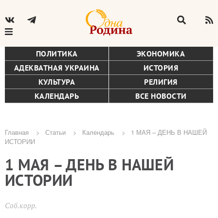
ПОЛИТИКА
ЭКОНОМИКА
АДЕКВАТНАЯ УКРАИНА
ИСТОРИЯ
КУЛЬТУРА
РЕЛИГИЯ
КАЛЕНДАРЬ
ВСЕ НОВОСТИ
Главная
Статьи
Календарь
1 МАЯ – ДЕНЬ В НАШЕЙ
ИСТОРИИ
Строка
1 МАЯ – ДЕНЬ В НАШЕЙ
навигации
ИСТОРИИ
Соб.корр.