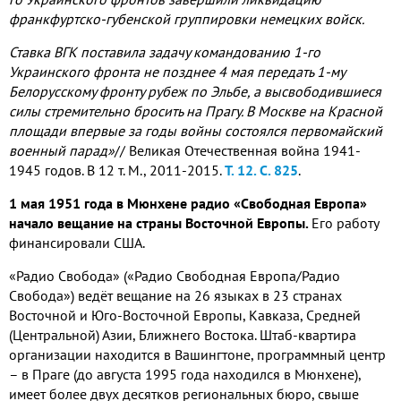
франкфуртско-губенской группировки немецких войск.
Ставка ВГК поставила задачу командованию 1-го
Украинского фронта не позднее 4 мая передать 1-му
Белорусскому фронту рубеж по Эльбе, а высвободившиеся
силы стремительно бросить на Прагу. В Москве на Красной
площади впервые за годы войны состоялся первомайский
военный парад»
// Великая Отечественная война 1941-
1945 годов. В 12 т. М., 2011-2015.
Т. 12. С. 825
.
1 мая 1951 года в Мюнхене радио «Свободная Европа»
начало вещание на страны Восточной Европы.
Его работу
финансировали США.
«Радио Свобода» («Радио Свободная Европа/Радио
Свобода») ведёт вещание на 26 языках в 23 странах
Восточной и Юго-Восточной Европы, Кавказа, Средней
(Центральной) Азии, Ближнего Востока. Штаб-квартира
организации находится в Вашингтоне, программный центр
– в Праге (до августа 1995 года находился в Мюнхене),
имеет более двух десятков региональных бюро, свыше