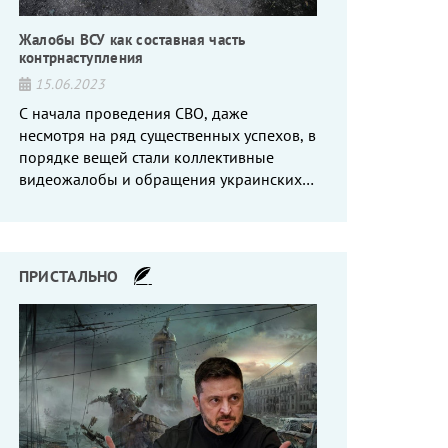
Жалобы ВСУ как составная часть
контрнаступления
15.06.2023
С начала проведения СВО, даже
несмотря на ряд существенных успехов, в
порядке вещей стали коллективные
видеожалобы и обращения украинских
вояк, сетующих то на нехватку оружия, то
на дебильное командование, то на
воров-командиров.
ПРИСТАЛЬНО