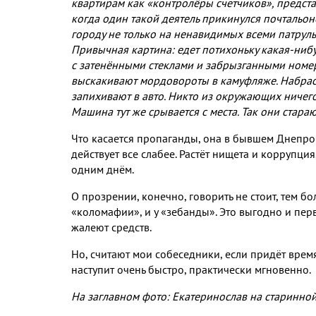
квартирам как «контролёры счетчиков»
,
предста
когда один такой деятель прикинулся почтальо
городу не только на ненавидимых всеми патрул
Привычная картина
:
едет потихоньку какая
-
нибу
с затенёнными стеклами и забрызганными номе
выскакивают мордовороты в камуфляже
.
Набрас
запихивают в авто
.
Никто из окружающих ничего 
Машина тут же срывается с места
.
Так они стара
Что
касается пропаганды
,
она в бывшем Днепроп
действует все слабее
.
Растёт нищета и коррупция
одним днём
.
О прозрении
,
конечно
,
говорить не стоит
,
тем бо
«коломафии»
,
и у «зебанды»
.
Это выгодно и пер
жалеют средств
.
Но
,
считают мои собеседники
,
если придёт врем
наступит очень быстро
,
практически мгновенно
.
На заглавном фото: Екатеринослав на старинно