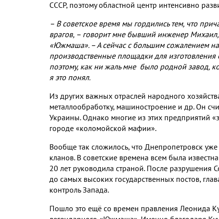
СССР
,
поэтому областной центр интенсивно разв
– В советское время мы гордились тем
,
что прич
врагов
,
– говорит мне бывший инженер Михаил
«Южмаша»
.
– А сейчас с большим сожалением 
производственные площадки для изготовления
поэтому
,
как ни жаль мне было родной завод
,
к
я это понял
.
Из других важных отраслей народного хозяйств
металлообработку
,
машиностроение и др
.
Он сч
Украины
.
Однако многие из этих предприятий «
городе «коломойской мафии»
.
Вообще так сложилось
,
что Днепропетровск уже
кланов
.
В советские времена всем была известн
20
лет руководила страной
.
После разрушения С
до самых высоких государственных постов
,
глав
контроль Запада
.
Пошло это ещё со времен правления Леонида К