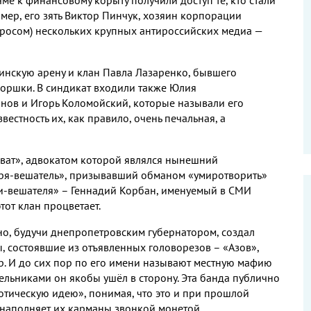
ме к финансовому корыту получили доступ те
,
кто стали
имер
,
его зять Виктор Пинчук
,
хозяин корпорации
оросом
)
нескольких крупных антироссийских медиа —
инскую арену и клан Павла Лазаренко
,
бывшего
горшки
.
В синдикат входили также Юлия
инов и Игорь Коломойский
,
которые называли его
звестность их
,
как правило
,
очень печальная
,
а
ват»
,
адвокатом которой являлся нынешний
ря
-
вешатель»
,
призывавший обманом «умиротворить»
и
-
вешателя» – Геннадий Корбан
,
именуемый в СМИ
этот клан процветает
.
но
,
будучи днепропетровским губернатором
,
создал
ы
,
состоявшие из отъявленных головорезов – «Азов»
,
р
.
И до сих пор по его имени называют местную мафию
дельниками он якобы
ушёл в сторону
.
Эта банда
публично
отическую идею»
,
понимая
,
что это и при прошлой
наполняет их карманы звонкой монетой