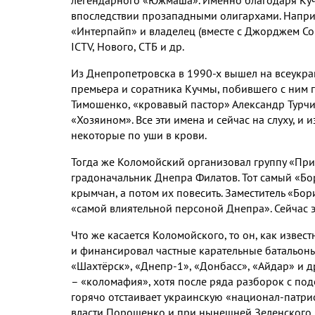
легендарного «Южмаша»
.
Именно благодаря Куч
впоследствии прозападными олигархами
.
Напр
«Интерпайп» и владелец
(
вместе с Джорджем С
ICTV,
Нового
,
СТБ и др
.
Из Днепропетровска в
1990-
х вышел на всеукра
премьера и соратника Кучмы
,
побившего с ним 
Тимошенко
,
«кровавый пастор» Александр Турч
«Хозяином»
.
Все эти имена и сейчас на слуху
,
и и
некоторые по уши в крови
.
Тогда же Коломойский организовал группу «При
градоначальник Днепра Филатов
.
Тот самый «Бо
крымчан
,
а потом их повесить
.
Заместитель «Бор
«самой влиятельной персоной Днепра»
.
Сейчас 
Что же касается Коломойского
,
то он
,
как извест
и финансировал частные карательные батальон
«Шахтёрск»
,
«Днепр
-1
»
,
«Донбасс»
,
«Айдар» и д
– «коломафия»
,
хотя после ряда разборок с по
горячо отстаивает украинскую «национал
-
патри
власти Порошенко и при нынешней Зеленского 