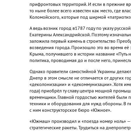
прифронтовых территорий
.
И если в прежние в
то ныне более всего известен как место
,
где вла
Коломойского
,
которые под ширмой «патриотизм
А ведь возник город в
1787
году по указу русск
Екатерины Александрийской
.
Поэтому изначаль
заложила первый камень в строительство Прео
возведения города
.
Произошло это во время её 
Крыма
,
получившего в истории название «Путь н
политика
,
проводимая до и после него
,
принесли
Однако правители самостийной Украины делают
Днепр в этом смысле не отличается от других го
«деколонизации» и «декоммунизации»
.
Хотя им
года
)
приобрёл ту славу центра мощной промыш
временщики
.
Главной гордостью жителей были 
техники и оборудования для нужд обороны
.
В п
с ним конструкторское бюро «Южное»
.
«Южмаш» производил и «поезда номер ноль» —
стратегические ракеты
.
Трудиться на днепропет