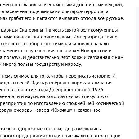
ремена он славился очень многими достойными вещами
,
сть захвачена подельниками олигарха
-
террориста
а» грабят его и пытаются выдавить отсюда всё русское
.
ой царицы Екатерины
II
в честь святой великомученицы
но именовался Екатеринославом
.
Императрица лично
браженского собора
,
что символизировало начало
знаменитого путешествия по землям Новороссии и
а пользу»
.
И действительно
,
этот вояж и связанная с ним
 много пользы государству и народу
.
 немыслимое для того
,
чтобы переписать историю
.
И
родов и весей
.
Здесь развёрнута широкая кампания
енно в советские годы Днепропетровск
(
с
1926
ленности и науки
,
на которой сейчас спекулируют
предприятия по изготовлению сложнейшей космической
ервую очередь – завод «Южмаш» и связанное
 железнодорожные составы
,
где размещались
ровских предприятиях люди приезжали со всех концов