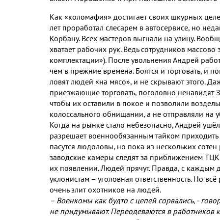
Как «коломафия» достигает своих шкурных цел
лет проработал слесарем в автосервисе
,
но неда
Корбану
.
Всех мастеров выгнали на улицу
.
Вообще
хватает рабочих рук
.
Ведь сотрудников массово
комплектации»
).
После увольнения Андрей рабо
чем в прежние времена
.
Боятся и торговать
,
и по
ловят людей «на мясо»
,
и не скрывают этого
.
Даж
приезжающие торговать
,
поголовно ненавидят З
чтобы их оставили в покое и позволили возделы
колоссального обнищании
,
а не отправляли на 
Когда на рынке стало небезопасно
,
Андрей ушёл
разрешает военнообязанным тайком приходить 
пасутся людоловы
,
но пока из нескольких сотен
заводские камеры следят за приближением ТЦК
их появлении
.
Людей прячут
.
Правда
,
с каждым д
уклонистам – уголовная ответственность
.
Но всё
очень злит охотников на людей
.
– Военкомы как будто с цепей сорвались
, -
гово
не придумывают
.
Переодеваются в работников 