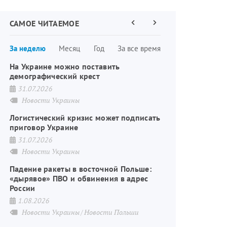
САМОЕ ЧИТАЕМОЕ
Предыдущая
Следующая
страница
страница
Нумерация
За неделю
Месяц
Год
За все время
страниц
На Украине можно поставить
демографический крест
31.07.2026
Новости Украины
Логистический кризис может подписать
приговор Украине
31.07.2026
Новости Украины
Падение ракеты в восточной Польше:
«дырявое» ПВО и обвинения в адрес
России
1.08.2026
Новости Украины
Новости Польши