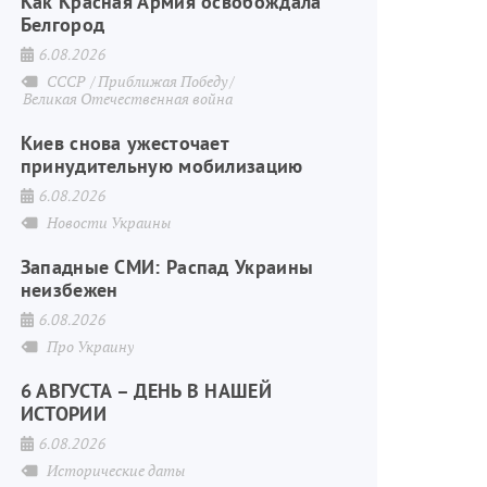
Как Красная Армия освобождала
Белгород
6.08.2026
СССР
Приближая Победу
Великая Отечественная война
Киев снова ужесточает
принудительную мобилизацию
6.08.2026
Новости Украины
Западные СМИ: Распад Украины
неизбежен
6.08.2026
Про Украину
6 АВГУСТА – ДЕНЬ В НАШЕЙ
ИСТОРИИ
6.08.2026
Исторические даты