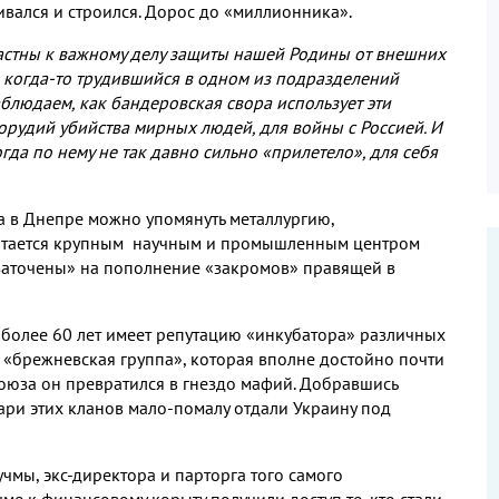
ивался и строился
.
Дорос до «миллионника»
.
астны к важному делу защиты нашей Родины от внешних
,
когда
-
то трудившийся в одном из подразделений
наблюдаем
,
как бандеровская свора использует эти
 орудий убийства мирных людей
,
для войны с Россией
.
И
огда по нему не так давно сильно «прилетело»
,
для себя
а в Днепре можно упомянуть металлургию
,
итается крупным научным и промышленным
центром
заточены» на пополнение «закромов» правящей в
 более
60
лет имеет репутацию «инкубатора» различных
а «брежневская группа»
,
которая вполне достойно почти
оюза он превратился в гнездо мафий
.
Добравшись
ари этих кланов мало
-
помалу отдали Украину под
учмы
,
экс
-
директора и парторга того самого