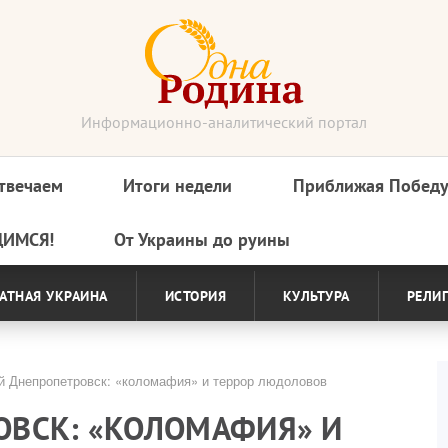
Информационно-аналитический портал
твечаем
Итоги недели
Приближая Побед
ДИМСЯ!
От Украины до руины
АТНАЯ УКРАИНА
ИСТОРИЯ
КУЛЬТУРА
РЕЛИ
 Днепропетровск: «коломафия» и террор людоловов
ВСК: «КОЛОМАФИЯ» И