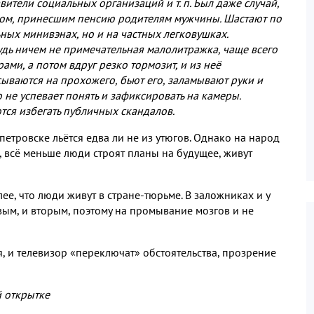
вители социальных организаций и т
.
п
.
Был даже случай
,
ном
,
принесшим пенсию родителям мужчины
.
Шастают по
ьных минивэнах
,
но и на частных легковушках
.
дь ничем не примечательная малолитражка
,
чаще всего
рами
,
а потом вдруг резко тормозит
,
и из неё
ываются на прохожего
,
бьют его
,
заламывают руки и
не успевает понять и зафиксировать на камеры
.
ются избегать публичных скандалов
.
етровске льётся едва ли не из утюгов
.
Однако на народ
,
всё меньше люди строят планы на будущее
,
живут
лее
,
что люди живут в стране
-
тюрьме
.
В заложниках и у
вым
,
и вторым
,
поэтому на промывание мозгов и не
я
,
и телевизор «переключат» обстоятельства
,
прозрение
й открытке