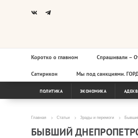
Коротко о главном
Спрашивали – О
Основная
навигация
Сатирикон
Мы под санкциями. ГОР
ПОЛИТИКА
ЭКОНОМИКА
АДЕКВ
Главная
Статьи
Зрады и перемоги
Бывший
Строка
БЫВШИЙ ДНЕПРОПЕТРО
навигации