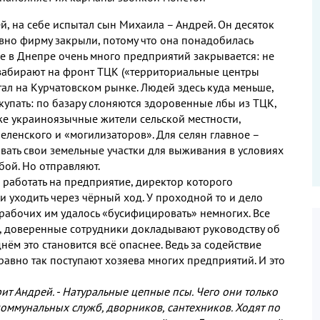
ей
,
на себе испытал сын Михаила – Андрей
.
Он десяток
вно фирму закрыли
,
потому что она понадобилась
 в Днепре очень много предприятий закрывается
:
не
 забирают на фронт ТЦК
(
«территориальные центры
тал на Курчатовском рынке
.
Людей здесь куда меньше
,
купать
:
по базару слоняются здоровенные лбы из ТЦК
,
е украиноязычные жители сельской местности
,
еленского и «могилизаторов»
.
Для селян главное –
вать свои земельные участки для выживания в условиях
убой
.
Но отправляют
.
 работать на предприятие
,
директор которого
и уходить через чёрный ход
.
У проходной то и дело
 рабочих им удалось «бусифицировать» немногих
.
Все
,
доверенные сотрудники докладывают руководству об
нём это становится всё опаснее
.
Ведь за содействие
 равно так поступают хозяева многих предприятий
.
И это
рит Андрей
. -
Натуральные цепные псы
.
Чего они только
коммунальных служб
,
дворников
,
сантехников
.
Ходят по