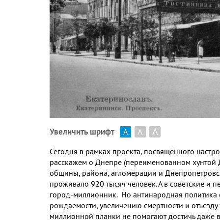
А
А
Увеличить шрифт
А
Сегодня в рамках проекта
,
посвящённого настро
расскажем о Днепре
(
переименованном хунтой 
общины
,
района
,
агломерации и Днепропетровс
проживало
920
тысяч человек
.
А в советские и 
город
-
миллионник
.
Но антинародная политика
рождаемости
,
увеличению смертности и отъезду
миллионной планки не помогают достичь даже