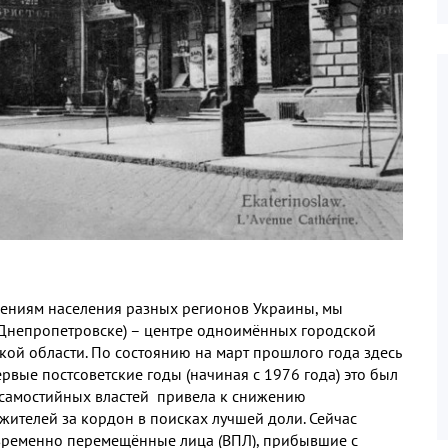
ениям населения разных регионов Украины
,
мы
Днепропетровске
)
– центре одноимённых городской
кой области
.
По состоянию на март прошлого года здесь
первые постсоветские годы
(
начиная с
1976
года
)
это был
 самостийных властей привела к снижению
 жителей за кордон в поисках лучшей доли
.
Сейчас
 временно перемещённые лица
(
ВПЛ
),
прибывшие с