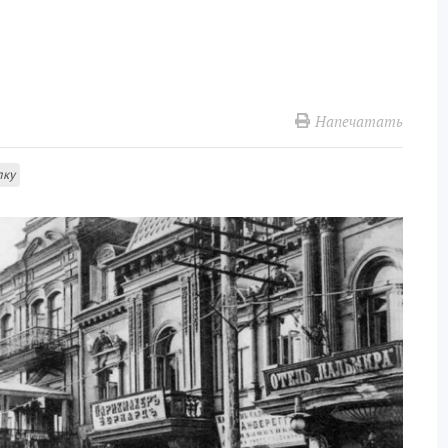
Напечатать
лку