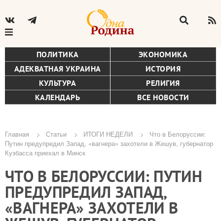
ПОЛИТИКА
ЭКОНОМИКА
АДЕКВАТНАЯ УКРАИНА
ИСТОРИЯ
КУЛЬТУРА
РЕЛИГИЯ
КАЛЕНДАРЬ
ВСЕ НОВОСТИ
Главная
Статьи
ИТОГИ НЕДЕЛИ
Что в Белоруссии:
Путин предупредил Запад, «вагнера» захотели в Жешув, губернатор
Строка
Кузбасса приехал в Минск
навигации
ЧТО В БЕЛОРУССИИ: ПУТИН
ПРЕДУПРЕДИЛ ЗАПАД,
«ВАГНЕРА» ЗАХОТЕЛИ В