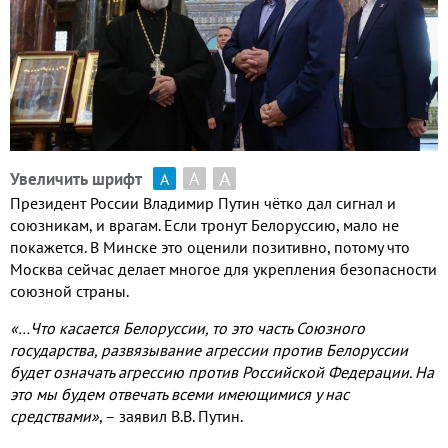
А
А
Увеличить шрифт
А
Президент России Владимир Путин чётко дал сигнал и
союзникам
,
и врагам
.
Если тронут Белоруссию
,
мало не
покажется
.
В Минске это оценили позитивно
,
потому что
Москва сейчас делает многое для укрепления безопасности
союзной страны
.
«…Что касается Белоруссии
,
то это часть Союзного
государства
,
развязывание агрессии против Белоруссии
будет означать агрессию против Российской Федерации
.
На
это мы будем отвечать всеми имеющимися у нас
средствами»
,
– заявил В
.
В
.
Путин
.