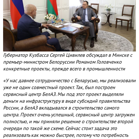
Губернатор Кузбасса Сергей Цивилев обсуждал в Минске с
премьер-министром Белоруссии Романом Головченко
конкретные проекты, прежде всего в промышленности
«У нас давнее сотрудничество с Беларусью
,
мы реализовали
уже не один совместный проект
.
Так
,
был построен
сервисный центр БелАЗ
.
Мы под этот проект выделяли
деньги на инфраструктуру в виде субсидий правительства
России
,
а БелАЗ вкладывался в строительство самого
центра
.
Проект очень успешный
,
сервисный центр загружен
полностью
,
и мы приняли решение о строительстве второй
очереди по такой же схеме
.
Сейчас стоит задача это
реализовать как можно быстрее
,
потому что потребность