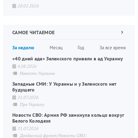
20.02.2026
САМОЕ ЧИТАЕМОЕ
Следующа
страница
Нуме
За неделю
Месяц
Год
За все время
стран
«40 дней ада» Зеленского привели в ад Украину
4.08.2026
Новости Украины
Западные СМИ: У Украины и у Зеленского нет
будущего
31.07.2026
Про Украину
Новости СВО: Армия РФ замкнула кольцо вокруг
Белого Колодезя
31.07.2026
Донбасский фронт/Новости СВО