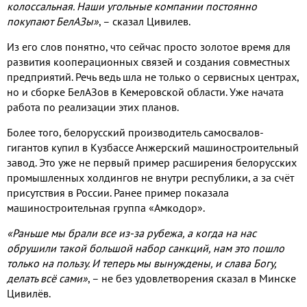
колоссальная
.
Наши угольные компании постоянно
покупают БелАЗы»
,
– сказал Цивилев
.
Из его слов понятно
,
что сейчас просто золотое время для
развития кооперационных связей и создания совместных
предприятий
.
Речь ведь шла не только о сервисных центрах
,
но и сборке БелАЗов в Кемеровской области
.
Уже начата
работа по реализации этих планов
.
Более того
,
белорусский производитель самосвалов
-
гигантов купил в Кузбассе Анжерский машиностроительный
завод
.
Это уже не первый пример расширения белорусских
промышленных холдингов не внутри республики
,
а за счёт
присутствия в России
.
Ранее пример показала
машиностроительная группа «Амкодор»
.
«Раньше мы брали все из
-
за рубежа
,
а когда на нас
обрушили такой большой набор санкций
,
нам это пошло
только на пользу
.
И теперь мы вынуждены
,
и слава Богу
,
делать всё сами»
,
– не без удовлетворения сказал в Минске
Цивилёв
.