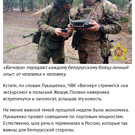
«Вагнера» передают каждому белорусскому бойцу личный
опыт
:
от человека к человеку
.
Кстати
,
по словам Лукашенко
,
ЧВК «Вагнер» стремится «на
экскурсию» в польский Жешув
.
Поляки наверняка
встрепенутся и заголосят
,
услышав эту новость
.
Не менее важной темой прошлой недели была экономика
.
Лукашенко провёл совещание по портовым мощностям
.
Естественно
,
шла речь о терминалах в России
,
которые так
важны для белорусской стороны
.