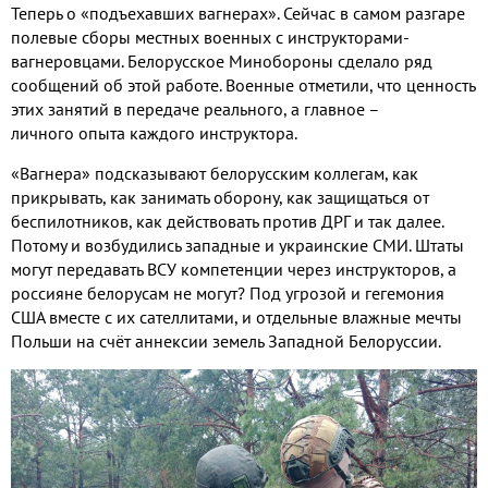
Теперь о «подъехавших вагнерах»
.
Сейчас в самом разгаре
полевые сборы местных военных с инструкторами
-
вагнеровцами
.
Белорусское Минобороны сделало ряд
сообщений об этой работе
.
Военные отметили
,
что ценность
этих занятий в передаче реального
,
а главное –
личного
опыта каждого инструктора
.
«Вагнера» подсказывают белорусским коллегам
,
как
прикрывать
,
как занимать оборону
,
как защищаться от
беспилотников
,
как действовать против ДРГ и так далее
.
Потому и возбудились западные и украинские СМИ
.
Штаты
могут передавать ВСУ компетенции через инструкторов
,
а
россияне белорусам не могут
?
Под угрозой и гегемония
США вместе с их сателлитами
,
и отдельные влажные мечты
Польши на счёт аннексии земель Западной Белоруссии
.