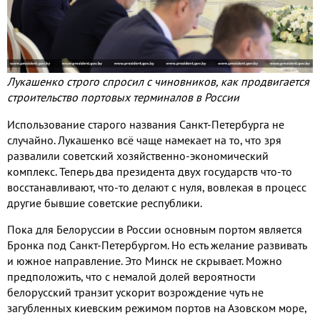
Лукашенко строго спросил с чиновников, как продвигается
строительство портовых терминалов в России
Использование старого названия Санкт
-
Петербурга не
случайно
.
Лукашенко всё чаще намекает на то
,
что зря
развалили советский хозяйственно
-
экономический
комплекс
.
Теперь два президента двух государств что
-
то
восстанавливают
,
что
-
то делают с нуля
,
вовлекая в процесс
другие бывшие советские республики
.
Пока для Белоруссии в России основным портом является
Бронка под Санкт
-
Петербургом
.
Но есть желание развивать
и южное направление
.
Это Минск не скрывает
.
Можно
предположить
,
что с немалой долей вероятности
белорусский транзит ускорит возрождение чуть не
загубленных киевским режимом портов на Азовском море
,