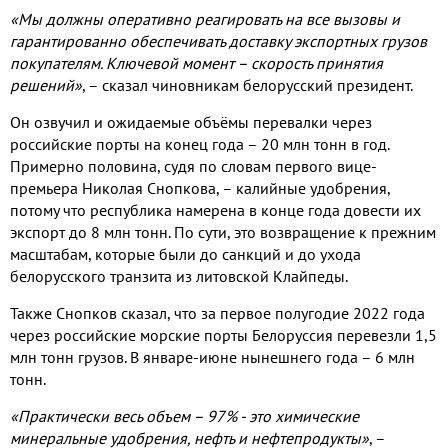
«Мы должны оперативно реагировать на все вызовы и
гарантированно обеспечивать доставку экспортных грузов
покупателям
.
Ключевой момент – скорость принятия
решений»
,
– сказал чиновникам белорусский президент
.
Он озвучил и ожидаемые объёмы перевалки через
российские порты на конец года –
20
млн тонн в год
.
Примерно половина
,
судя по словам первого вице
-
премьера Николая Снопкова
,
– калийные удобрения
,
потому что республика намерена в конце года довести их
экспорт до
8
млн тонн
.
По сути, это возвращение к прежним
масштабам
,
которые были до санкций и до ухода
белорусского транзита из литовской Клайпеды
.
Также Снопков сказал
,
что за первое полугодие
2022
года
через российские морские порты Белоруссия перевезли
1,5
млн тонн грузов
.
В январе
-
июне нынешнего года –
6
млн
тонн
.
«Практически весь объем –
97% -
это химические
минеральные удобрения
,
нефть и нефтепродукты»
,
–