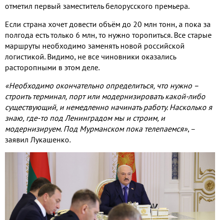
отметил первый заместитель белорусского премьера
.
Если страна хочет довести объём до
20
млн тонн
,
а пока за
полгода есть только
6
млн
,
то нужно торопиться
.
Все старые
маршруты необходимо заменять новой российской
логистикой
.
Видимо
,
не все чиновники оказались
расторопными в этом деле
.
«Необходимо окончательно определиться
,
что нужно –
строить терминал
,
порт или модернизировать какой
-
либо
существующий
,
и немедленно начинать работу
.
Насколько я
знаю
,
где
-
то под Ленинградом мы и строим
,
и
модернизируем
.
Под Мурманском пока телепаемся»
,
–
заявил Лукашенко
.