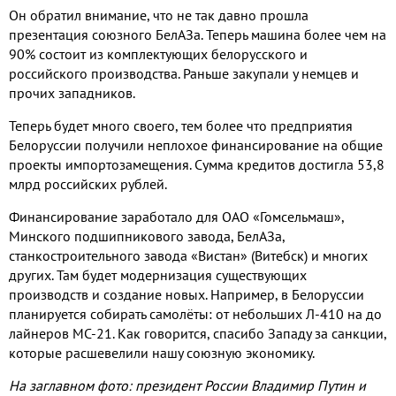
Он обратил внимание
,
что не так давно прошла
презентация союзного БелАЗа
.
Теперь машина более чем на
90%
состоит из комплектующих белорусского и
российского производства
.
Раньше закупали у немцев и
прочих западников
.
Теперь будет много своего
,
тем более
что предприятия
Белоруссии получили неплохое финансирование на общие
проекты импортозамещения
.
Сумма кредитов достигла
53,8
млрд российских рублей
.
Финансирование заработало для ОАО «Гомсельмаш»
,
Минского подшипникового завода
,
БелАЗа
,
станкостроительного завода «Вистан»
(
Витебск
)
и многих
других
.
Там будет модернизация существующих
производств и создание новых
.
Например
,
в Белоруссии
планируется собирать самолёты
:
от небольших Л
-410
на до
лайнеров МС
-21.
Как говорится
,
спасибо Западу за санкции
,
которые расшевелили нашу союзную экономику
.
На заглавном фото: президент России Владимир Путин и