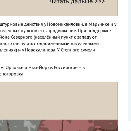
турмовые действия у Новомихайловки, в Марьинке и у
аселённых пунктов есть продвижение. При поддержке
йоне Северного (населённый пункт к западу от
тепного (не путать с одноимёнными населёнными
лениях) и у Новокалинова. У Степного сумели
м, Орловке и Нью-Йорке. Российские – в
сногоровка.