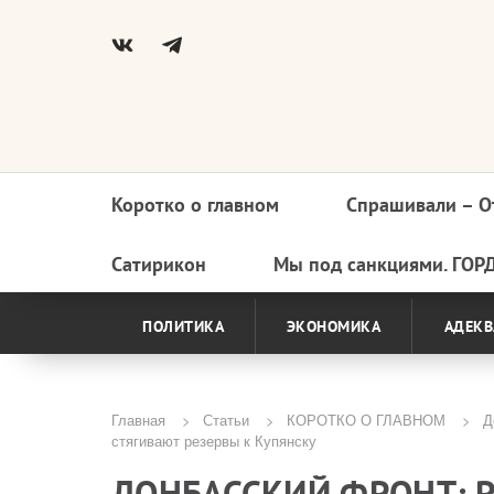
Коротко о главном
Спрашивали – О
Основная
навигация
Сатирикон
Мы под санкциями. ГОР
ПОЛИТИКА
ЭКОНОМИКА
АДЕКВ
Главная
Статьи
КОРОТКО О ГЛАВНОМ
До
стягивают резервы к Купянску
Строка
ДОНБАССКИЙ ФРОНТ: 
навигации