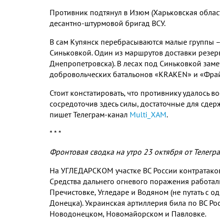
Противник подтянул в Изюм (Харьковская облас
десантно-штурмовой бригад ВСУ.
В сам Купянск перебрасываются малые группы – 
Синьковкой. Один из маршрутов доставки резер
Днепропетровска). В лесах под Синьковкой за
добровольческих батальонов «KRAKEN» и «Фрайк
Стоит констатировать, что противнику удалось 
сосредоточив здесь силы, достаточные для сде
пишет Телеграм-канал
Multi_XAM
.
* * *
Фронтовая сводка на утро 23 октября от Телегр
На УГЛЕДАРСКОМ участке ВС России контратако
Средства дальнего огневого поражения работал
Пречистовке, Угледаре и Водяном (не путать с 
Донецка). Украинская артиллерия била по ВС Р
Новодонецком, Новомайорском и Павловке.