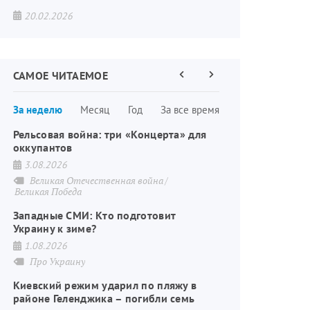
20.02.2026
САМОЕ ЧИТАЕМОЕ
Предыдущая
Следующая
страница
страница
Нумерация
За неделю
Месяц
Год
За все время
страниц
Рельсовая война: три «Концерта» для
оккупантов
3.08.2026
Великая Отечественная война
Великая Победа
Западные СМИ: Кто подготовит
Украину к зиме?
1.08.2026
Про Украину
Киевский режим ударил по пляжу в
районе Геленджика – погибли семь