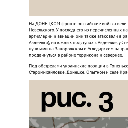
На ДОНЕЦКОМ фронте российские войска вели ш
Невельского. У последнего из перечисленных н
артиллерии и авиации они также атаковали в ра
Авдеевки), на южных подступах к Авдеевке, у С
пунктами на Запорожском и Угледарском направ
продвинуться в районе террикона и севернее.
Под обстрелами украинские позиции в Тоненько
Старомихайловке, Донецке, Опытном и селе Кра