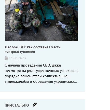
Жалобы ВСУ как составная часть
контрнаступления
15.06.2023
С начала проведения СВО, даже
несмотря на ряд существенных успехов, в
порядке вещей стали коллективные
видеожалобы и обращения украинских
вояк, сетующих то на нехватку оружия, то
на дебильное командование, то на
воров-командиров.
ПРИСТАЛЬНО