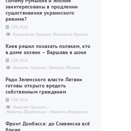
Почему Румыния и Япония
заинтересованы в продлении
существования украинского
режима?
7.08.2026
Румыния на Украине
Япония на Украине
Киев решил показать полякам, кто
в доме хозяин – Варшава в шоке
7.08.2026
Новости Украины
Новости Польши
Ради Зеленского власти Латвии
готовы открыто вредить
собственным гражданам
7.08.2026
Новости Украины
Новости Прибалтики
Новости Белоруссии
Фронт Донбасса: до Славянска всё
ближе