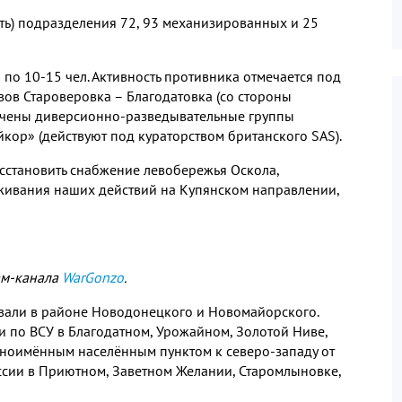
ть) подразделения 72, 93 механизированных и 25
по 10-15 чел. Активность противника отмечается под
вов Староверовка – Благодатовка (со стороны
мечены диверсионно-разведывательные группы
ор» (действуют под кураторством британского SAS).
восстановить снабжение левобережья Оскола,
рживания наших действий на Купянском направлении,
ам-канала
WarGonzo
.
вали в районе Новодонецкого и Новомайорского.
и по ВСУ в Благодатном, Урожайном, Золотой Ниве,
одноимённым населённым пунктом к северо-западу от
оссии в Приютном, Заветном Желании, Старомлыновке,