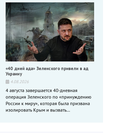
«40 дней ада» Зеленского привели в ад
Украину
4.08.2026
4 августа завершается 40-дневная
операция Зеленского по «принуждению
России к миру», которая была призвана
изолировать Крым и вызвать
энергетический кризис в России. Однако
что-то пошло не так.