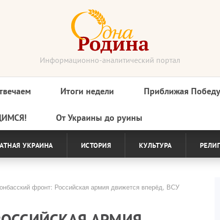
Информационно-аналитический портал
твечаем
Итоги недели
Приближая Побед
ДИМСЯ!
От Украины до руины
АТНАЯ УКРАИНА
ИСТОРИЯ
КУЛЬТУРА
РЕЛИ
нбасский фронт: Российская армия движется вперёд, ВСУ
РОССИЙСКАЯ АРМИЯ