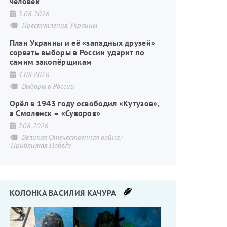
человек
3.08.2026
Преступления Украины
План Украины и её «западных друзей»
сорвать выборы в России ударит по
самим закопёрщикам
4.08.2026
Выборы в России
Орёл в 1943 году освободил «Кутузов»,
а Смоленск – «Суворов»
7.08.2026
Великая Отечественная война
Приближая Победу
КОЛОНКА ВАСИЛИЯ КАЧУРА