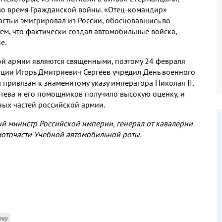
во время Гражданской войны
.
«Отец
-
командир»
асть и эмигрировал из России
,
обосновавшись во
тем
,
что фактически создал автомобильные войска
,
не
.
ой армии являются священными
,
поэтому
24
февраля
ции Игорь Дмитриевич Сергеев учредил День военного
 привязан к знаменитому указу императора Николая
II
,
етева и его помощников получило высокую оценку
,
и
ых частей российской армии
.
ый министр Российской империи
,
генерал от кавалерии
оточасти Учебной автомобильной роты
.
лку