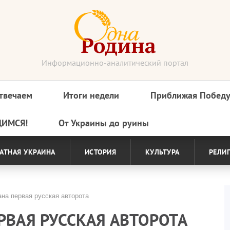
Информационно-аналитический портал
твечаем
Итоги недели
Приближая Побед
ДИМСЯ!
От Украины до руины
АТНАЯ УКРАИНА
ИСТОРИЯ
КУЛЬТУРА
РЕЛИ
на первая русская авторота
РВАЯ РУССКАЯ АВТОРОТА