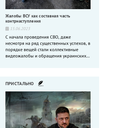
Жалобы ВСУ как составная часть
контрнаступления
15.06.2023
С начала проведения СВО, даже
несмотря на ряд существенных успехов, в
порядке вещей стали коллективные
видеожалобы и обращения украинских
вояк, сетующих то на нехватку оружия, то
на дебильное командование, то на
воров-командиров.
ПРИСТАЛЬНО