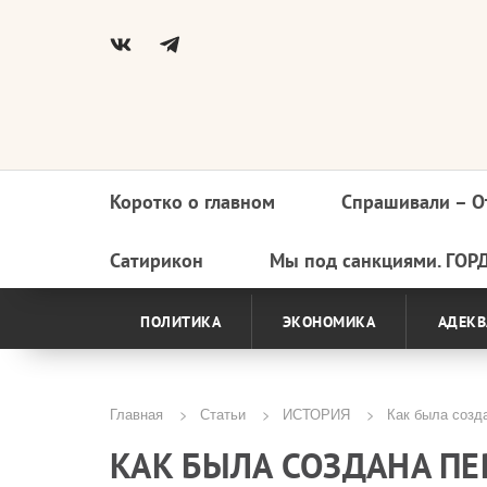
Коротко о главном
Спрашивали – О
Основная
навигация
Сатирикон
Мы под санкциями. ГОР
ПОЛИТИКА
ЭКОНОМИКА
АДЕКВ
Главная
Статьи
ИСТОРИЯ
Как была созда
Строка
КАК БЫЛА СОЗДАНА ПЕ
навигации