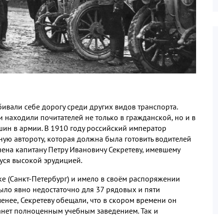
ивали себе дорогу среди других видов транспорта
.
 находили почитателей не только в гражданской
,
но и в
шин в армии
.
В
1910
году российский император
ную автороту
,
которая должна была готовить водителей
ена капитану Петру Ивановичу Секретеву
,
имевшему
уся высокой эрудицией
.
ке
(
Санкт
-
Петербург
)
и имело в своём распоряжении
было явно недостаточно для
37
рядовых и пяти
менее
,
Секретеву обещали
,
что в скором времени он
танет полноценным учебным заведением
.
Так и