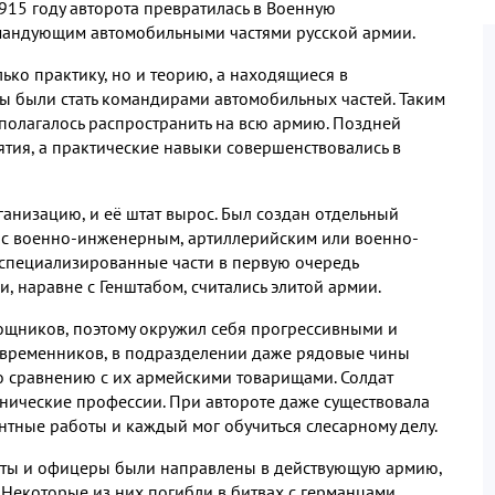
915
году авторота превратилась в Военную
омандующим автомобильными частями русской армии
.
лько практику
,
но и теорию
,
а находящиеся в
 были стать командирами автомобильных частей
.
Таким
полагалось распространить на всю армию
.
Поздней
ятия
,
а практические навыки совершенствовались в
рганизацию
,
и её штат вырос
.
Был создан отдельный
с военно
-
инженерным
,
артиллерийским или военно
-
 специализированные части в первую очередь
ни
,
наравне с Генштабом
,
считались элитой армии
.
мощников
,
поэтому окружил себя прогрессивными и
овременников
,
в подразделении даже рядовые чины
о сравнению с их армейскими товарищами
.
Солдат
хнические профессии
.
При автороте даже существовала
нтные работы и каждый мог обучиться слесарному делу
.
аты и офицеры были направлены в действующую армию
,
.
Некоторые из них погибли в битвах с германцами
,