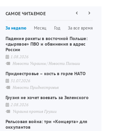
САМОЕ ЧИТАЕМОЕ
Предыдущая
Следующая
страница
страница
Нумерация
За неделю
Месяц
Год
За все время
страниц
Падение ракеты в восточной Польше:
«дырявое» ПВО и обвинения в адрес
России
1.08.2026
Новости Украины
Новости Польши
Приднестровье – кость в горле НАТО
31.07.2026
Новости Приднестровья
Грузия не хочет воевать за Зеленского
2.08.2026
Украина против Грузии
Рельсовая война: три «Концерта» для
оккупантов