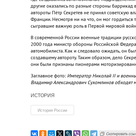
другие оказались по разные стороны баррикад 
автороты Пётр Секретев не принял советскую вл
Франции
.
Несмотря ни на что
,
он мог гордиться 
сыгравшие важную роль в Первой мировой вой
В современной России военные традиции русск
2000
года министр обороны Российской Федера
автомобилиста
.
Как и следовало ожидать
,
он был
создавшему автороту
.
Таким образом
,
дело Секр
они были признаны пионерами моторизированн
Заглавное фото
:
Император Николай
II
и военн
Владимир Александрович Сухомлинов обходят м
ИСТОРИЯ
История России
Скопировать ссы