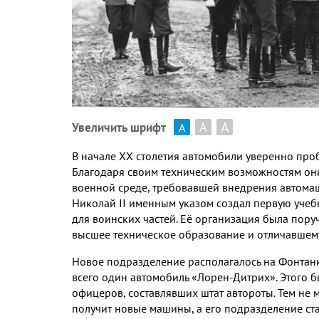
А
А
Увеличить шрифт
А
В начале
XX
столетия автомобили уверенно проб
Благодаря своим техническим возможностям они
военной среде
,
требовавшей внедрения автома
Николай
II
именным указом создал первую учеб
для воинских частей
.
Её организация была поруч
высшее техническое образование и отличавшем
Новое подразделение располагалось на Фонтан
всего один автомобиль «Лорен
-
Дитрих»
.
Этого 
офицеров
,
составлявших штат автороты
.
Тем не 
получит новые машины
,
а его подразделение с