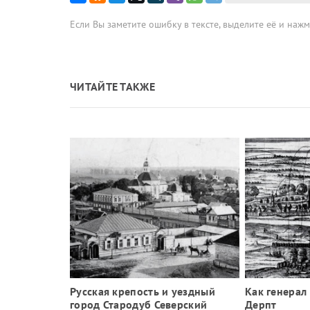
Если Вы заметите ошибку в тексте, выделите её и наж
ЧИТАЙТЕ ТАКЖЕ
е русских
Русская крепость и уездный
Как генерал
город Стародуб Северский
Дерпт