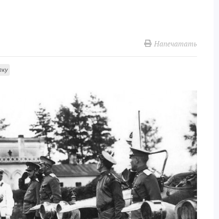
Напечатать
лку