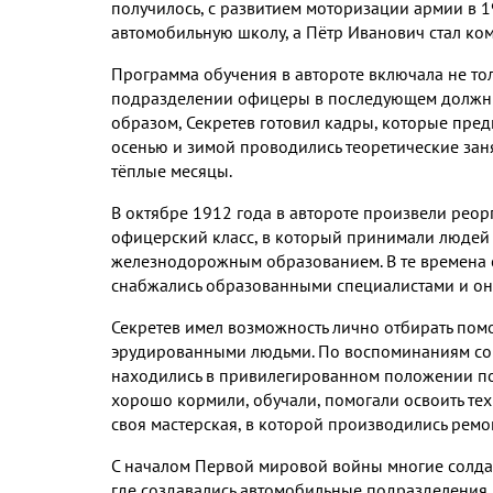
получилось
,
с развитием моторизации армии в
1
автомобильную школу
,
а Пётр Иванович стал к
Программа обучения в автороте включала не то
подразделении офицеры в последующем должны
образом
,
Секретев готовил кадры
,
которые пред
осенью и зимой проводились теоретические зан
тёплые месяцы
.
В октябре
1912
года в автороте произвели рео
офицерский класс
,
в который принимали людей 
железнодорожным образованием
.
В те времена
снабжались образованными специалистами и о
Секретев имел возможность лично отбирать по
эрудированными людьми
.
По воспоминаниям с
находились в привилегированном положении п
хорошо кормили
,
обучали
,
помогали освоить те
своя мастерская
,
в которой производились ремо
С началом Первой мировой войны многие солд
где создавались автомобильные подразделения