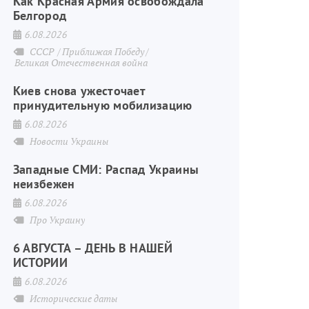
Как Красная Армия освобождала
Белгород
6.08.2026
СССР
Приближая Победу
Великая Отечественная война
Киев снова ужесточает
принудительную мобилизацию
6.08.2026
Новости Украины
Западные СМИ: Распад Украины
неизбежен
6.08.2026
Про Украину
6 АВГУСТА – ДЕНЬ В НАШЕЙ
ИСТОРИИ
6.08.2026
Исторические даты