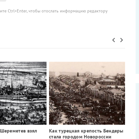
мите Ctrl+Enter, чтобы отослать информацию редактору
 Шереметев взял
Как турецкая крепость Бендеры
стала городом Новороссии