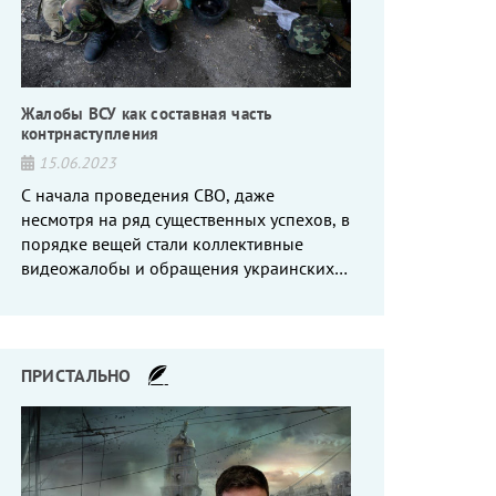
Жалобы ВСУ как составная часть
контрнаступления
15.06.2023
С начала проведения СВО, даже
несмотря на ряд существенных успехов, в
порядке вещей стали коллективные
видеожалобы и обращения украинских
вояк, сетующих то на нехватку оружия, то
на дебильное командование, то на
воров-командиров.
ПРИСТАЛЬНО