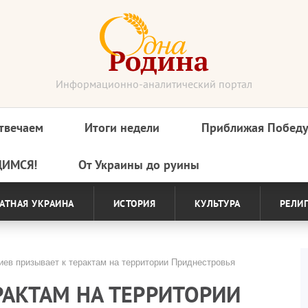
Информационно-аналитический портал
твечаем
Итоги недели
Приближая Побед
ДИМСЯ!
От Украины до руины
АТНАЯ УКРАИНА
ИСТОРИЯ
КУЛЬТУРА
РЕЛИ
ев призывает к терактам на территории Приднестровья
РАКТАМ НА ТЕРРИТОРИИ