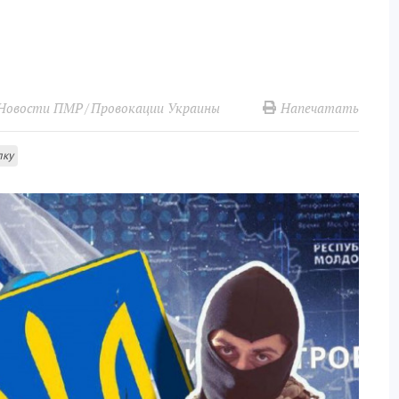
Напечатать
Новости ПМР
Провокации Украины
лку