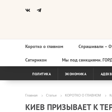
Коротко о главном
Спрашивали – О
Основная
навигация
Сатирикон
Мы под санкциями. ГОР
ПОЛИТИКА
ЭКОНОМИКА
АДЕКВ
Главная
Статьи
КОРОТКО О ГЛАВНОМ
Ки
Строка
КИЕВ ПРИЗЫВАЕТ К ТЕ
навигации