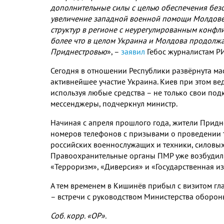
дополнительные силы с целью обеспечения безоп
увеличение западной военной помощи Молдове 
структур в регионе с неурегулированным конфли
более что в целом Украина и Молдова продолж
Приднестровью
»,
–
заявил
Гебос журналистам РИ
Сегодня в отношении Республики развёрнута м
активнейшее участие Украина. Киев при этом в
используя любые средства – не только свои под
мессенджеры, подчеркнул министр.
Начиная с апреля прошлого года, жители Придн
номеров телефонов с призывами о проведении 
российских военнослужащих и техники, силовых 
Правоохранительные органы ПМР уже возбудили
«Терроризм», «Диверсия» и «Государственная и
А тем временем в Кишинёв прибыл с визитом гла
– встречи с руководством Министерства оборон
Соб. корр. «ОР».