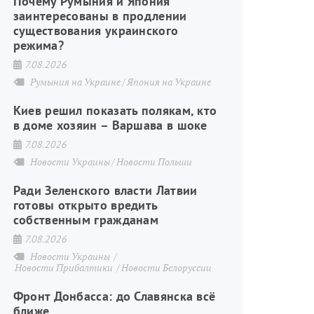
Почему Румыния и Япония
заинтересованы в продлении
существования украинского
режима?
7.08.2026
Румыния на Украине
Япония на Украине
Киев решил показать полякам, кто
в доме хозяин – Варшава в шоке
7.08.2026
Новости Украины
Новости Польши
Ради Зеленского власти Латвии
готовы открыто вредить
собственным гражданам
7.08.2026
Новости Украины
Новости Прибалтики
Новости Белоруссии
Фронт Донбасса: до Славянска всё
ближе