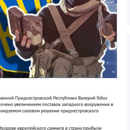
нанной Приднестровской Республики Валерий Гебос
абочено увеличением поставок западного вооружения в
планируемом силовом решении приднестровского
Молдове европейского саммита в страну прибыли