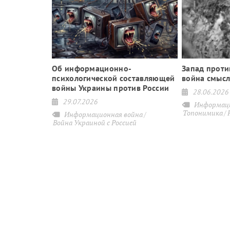
звали
Об информационно-
Запад проти
естровье
психологической составляющей
война смыс
войны Украины против России
28.06.2026
29.07.2026
Новости ПМР
Информаци
Топонимика
Информационная война
Война Украиной с Россией