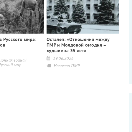
в Русского мира:
Осталеп: «Отношения между
лов
ПМР и Молдовой сегодня –
худшие за 35 лет»
19.06.2026
онная война
Русский мир
Новости ПМР