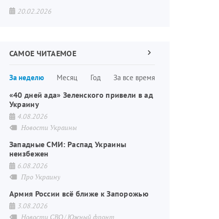
20.02.2026
САМОЕ ЧИТАЕМОЕ
Следующая
страница
Нумерация
За неделю
Месяц
Год
За все время
страниц
«40 дней ада» Зеленского привели в ад
Украину
4.08.2026
Новости Украины
Западные СМИ: Распад Украины
неизбежен
6.08.2026
Про Украину
Армия России всё ближе к Запорожью
3.08.2026
Новости СВО
Южный фронт