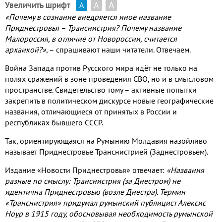
А
А
Увеличить шрифт
А
«Почему в сознание внедряется иное название
Приднестровья – Транснистрия
?
Почему название
Малороссия
,
в отличие от Новороссии
,
считается
архаикой
?
»
,
– спрашивают наши читатели
.
Отвечаем
.
Война Запада против Русского мира идёт не только на
полях сражений в зоне проведения СВО
,
но и в смысловом
пространстве
.
Свидетельство тому – активные попытки
закрепить в политическом дискурсе новые географические
названия
,
отличающиеся от принятых в России и
республиках бывшего СССР
.
Так
,
ориентирующаяся на Румынию Молдавия назойливо
называет Приднестровье Транснистрией
(
Заднестровьем
).
Издание «Новости Приднестровья» отвечает
:
«Названия
разные по смыслу
:
Транснистрия
(
за Днестром
)
не
идентична Приднестровью
(
возле Днестра
).
Термин
«Транснистрия» придумал румынский публицист Алексис
Ноур в
1915
году
,
обосновывая необходимость румынской