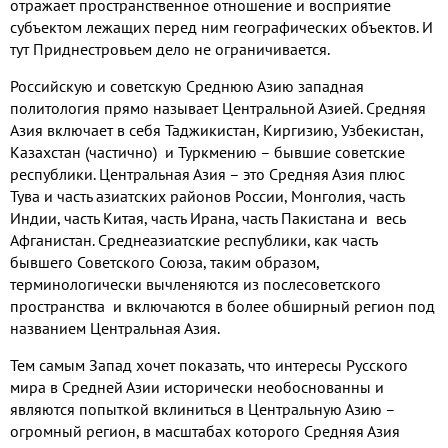
отражает пространственное отношение и восприятие
субъектом лежащих перед ним географических объектов
.
И
тут Приднестровьем дело не ограничивается
.
Российскую и советскую Среднюю Азию западная
политология прямо называет Центральной Азией
.
Средняя
Азия включает в себя Таджикистан
,
Киргизию
,
Узбекистан
,
Казахстан
(
частично
)
и Туркмению – бывшие советские
республики
.
Центральная Азия – это Средняя Азия плюс
Тува и часть азиатских районов России
,
Монголия
,
часть
Индии
,
часть Китая
,
часть Ирана
,
часть Пакистана и весь
Афганистан
.
Среднеазиатские республики
,
как часть
бывшего Советского Союза
,
таким образом
,
терминологически вычленяются из послесоветского
пространства и включаются в более обширный регион под
названием Центральная Азия
.
Тем самым Запад хочет показать
,
что интересы Русского
мира в Средней Азии исторически необоснованны и
являются попыткой вклиниться в Центральную Азию –
огромный регион
,
в масштабах которого Средняя Азия