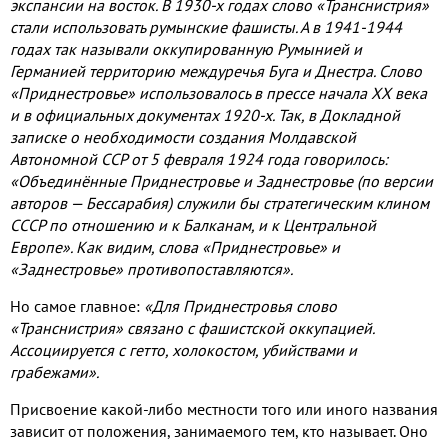
экспансии на восток
.
В
1930-
х годах слово «Транснистрия»
стали использовать румынские фашисты
.
А в
1941
-19
44
годах так называли оккупированную Румынией и
Германией территорию междуречья Буга и Днестра
.
Слово
«Приднестровье» использовалось в прессе начала
XX
века
и в официальных документах
1920-
х
.
Так
,
в Докладной
записке о необходимости создания Молдавской
Автономной ССР от
5
февраля
1924
года говорилось
:
«Объединённые Приднестровье и Заднестровье
(
по версии
авторов — Бессарабия
)
служили бы стратегическим клином
СССР по отношению и к Балканам
,
и к Центральной
Европе»
.
Как видим
,
слова «Приднестровье» и
«Заднестровье» противопоставляются»
.
Но самое главное
:
«Для Приднестровья слово
«Транснистрия» связано с фашистской оккупацией
.
Ассоциируется с гетто
,
холокостом
,
убийствами и
грабежами»
.
Присвоение какой
-
либо местности того или иного названия
зависит от положения
,
занимаемого тем
,
кто называет
.
Оно