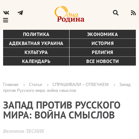
ПОЛИТИКА
ЭКОНОМИКА
АДЕКВАТНАЯ УКРАИНА
ИСТОРИЯ
КУЛЬТУРА
РЕЛИГИЯ
КАЛЕНДАРЬ
ВСЕ НОВОСТИ
Главная
Статьи
СПРАШИВАЛИ – ОТВЕЧАЕМ
Запад
против Русского мира: война смыслов
Строка
ЗАПАД ПРОТИВ РУССКОГО
навигации
МИРА: ВОЙНА СМЫСЛОВ
Валентин ЛЕСНИК