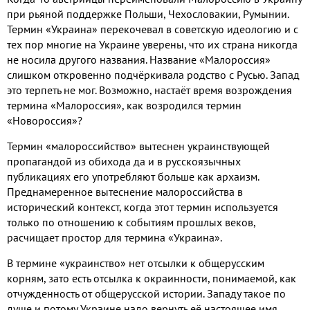
при рьяной поддержке Польши
,
Чехословакии
,
Румынии
.
Термин «Украина» перекочевал в советскую идеологию и с
тех пор многие на Украине уверены
,
что их страна никогда
не носила другого названия
.
Название «Малороссия»
слишком откровенно подчёркивала родство с Русью
.
Запад
это терпеть не мог
.
Возможно
,
настаёт время возрождения
термина «Малороссия»
,
как возродился термин
«Новороссия»
?
Термин «малороссийство» вытеснен украинствующей
пропагандой из обихода да и в русскоязычных
публикациях его употребляют больше как архаизм
.
Преднамеренное вытеснение малороссийства в
исторический контекст
,
когда этот термин используется
только по отношению к событиям прошлых веков
,
расчищает простор для термина «Украина»
.
В термине «украинство» нет отсылки к общерусским
корням
,
зато есть отсылка к окраинности
,
понимаемой
,
как
отчужденность от общерусской истории
.
Западу такое по
душе и потому Украине надо вернуть её настоящее имя
.