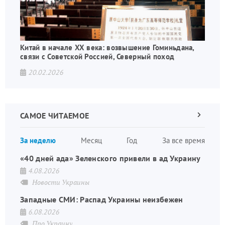
Китай в начале XX века: возвышение Гоминьдана,
связи с Советской Россией, Северный поход
20.02.2026
САМОЕ ЧИТАЕМОЕ
Следующа
страница
Нуме
За неделю
Месяц
Год
За все время
стран
«40 дней ада» Зеленского привели в ад Украину
4.08.2026
Новости Украины
Западные СМИ: Распад Украины неизбежен
6.08.2026
Про Украину