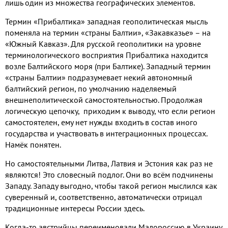
лишь один из множества географических элементов
.
Термин «Прибалтика» западная геополитическая мысль
поменяла на термин «страны Балтии»
,
«Закавказье» – на
«Южный Кавказ»
.
Для русской геополитики на уровне
терминологического восприятия Прибалтика находится
возле Балтийского моря
(
при Балтике
).
Западный термин
«страны Балтии» подразумевает некий автономный
балтийский регион
,
по умолчанию наделяемый
внешнеполитической самостоятельностью
.
Продолжая
логическую цепочку
,
приходим к выводу
,
что если регион
самостоятелен
,
ему нет нужды входить в состав иного
государства и участвовать в интеграционных процессах
.
Намёк понятен
.
Но самостоятельными Литва
,
Латвия и Эстония как раз не
являются
!
Это словесный подлог
.
Они во всём подчинены
Западу
.
Западу выгодно
,
чтобы такой регион мыслился как
суверенный и
,
соответственно
,
автоматически отрицал
традиционные интересы России здесь
.
Когда
-
то австрийцы переименовали Малороссию в Украину