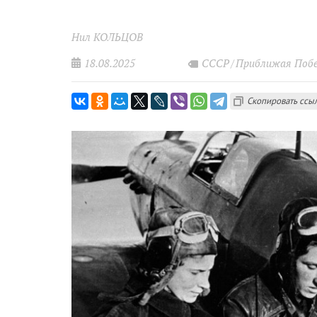
Нил КОЛЬЦОВ
18.08.2025
СССР
Приближая Побе
Скопировать ссы