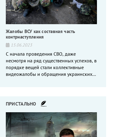
Жалобы ВСУ как составная часть
контрнаступления
15.06.2023
С начала проведения СВО, даже
несмотря на ряд существенных успехов, в
порядке вещей стали коллективные
видеожалобы и обращения украинских
вояк, сетующих то на нехватку оружия, то
на дебильное командование, то на
воров-командиров.
ПРИСТАЛЬНО