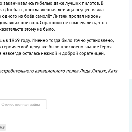
о заканчивались гибелью даже лучших пилотов. В
 за Донбасс, прославленная лётчица осуществляла
я одного из боёв самолёт Литвяк пропал из зоны
овавших поисков. Соратники не сомневались, что с
азательств этому не было.
шь в 1969 году. Именно тогда было точно установлено,
но героической девушке было присвоено звание Героя
а навсегда осталась нежной и доброй соратницей,
истребительного авиационного полка Лида Литвяк, Катя
 Отечественная война
лку