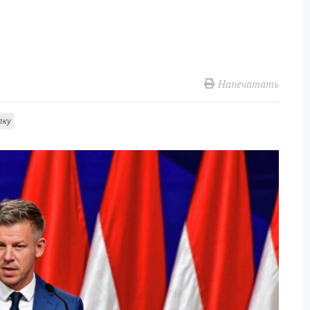
Напечатать
лку