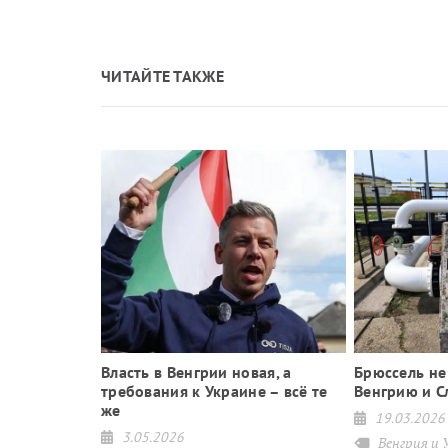
ЧИТАЙТЕ ТАКЖЕ
Власть в Венгрии новая, а
Брюссель не
етицию
требования к Украине – всё те
Венгрию и 
вания
же
19.03.2026
3.05.2026
Венгрия и 