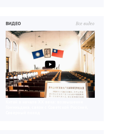
ВИДЕО
Все видео
Китай в начале XX века: возвышение
Гоминьдана, связи с Советской Россией,
Северный поход