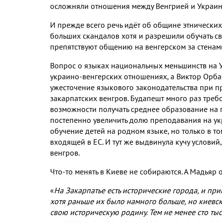
осложняли отношения между Венгрией и Украин
И прежде всего речь идёт об общине этнических
больших скандалов хотя и разрешили обучать с
препятствуют общению на венгерском за стена
Вопрос о языках национальных меньшинств на У
украино
-
венгерских отношениях
,
а Виктор Орба
ужесточение языкового законодательства при 
закарпатских венгров
.
Будапешт много раз треб
возможности получать среднее образование на 
постепенно увеличить долю преподавания на у
обучение детей на родном языке
,
но только в то
входящей в ЕС
.
И тут же выдвинула кучу условий
венгров
.
Что
-
то менять в Киеве не собираются
.
А Мадьяр о
«
На Закарпатье есть исторические города
,
и пр
хотя раньше их было намного больше
,
но киевск
свою историческую родину
.
Тем не менее сто ты