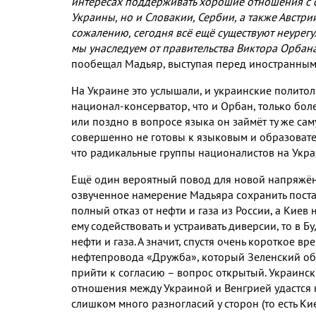
интересах поддерживать хорошие отношения с 
Украины
,
но и Словакии
,
Сербии
,
а также Австри
сожалению
,
сегодня всё ещё существуют неуре
мы унаследуем от правительства Виктора Орбан
пообещал Мадьяр
,
выступая перед иностранны
На Украине это услышали
,
и украинские политол
национал
-
консерватор
,
что и Орбан
,
только бол
или поздно в вопросе языка он займёт ту же с
совершенно не готовы к языковым и образоват
что радикальные группы националистов на Укра
Ещё один вероятный повод для новой напряжён
озвученное намерение Мадьяра сохранить пост
полный отказ от нефти и газа из России
,
а Киев 
ему содействовать и устраивать диверсии
,
то в Б
нефти и газа
.
А значит
,
спустя очень короткое вре
нефтепровода «Дружба»
,
который Зеленский об
прийти к согласию – вопрос открытый
.
Украинск
отношения между Украиной и Венгрией удастся
слишком много разногласий у сторон
(
то есть К