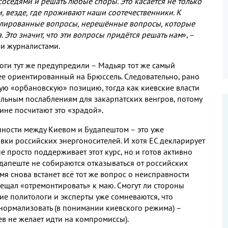
соседями и решать любые споры
.
Это касается не только
и
,
везде
,
где проживают наши соотечественники
.
К
гулированные вопросы
,
нерешённые вопросы
,
которые
а
.
Это значит
,
что эти вопросы придётся решать нам
»
,
–
ми журналистами
.
оги тут же предупредили – Мадьяр тот же самый
ее ориентированный на Брюссель
.
Следовательно
,
рано
амую «орбановскую» позицию
,
тогда как киевские власти
ельным послаблениям для закарпатских венгров
,
потому
ине посчитают это «зрадой»
.
ности между Киевом и Будапештом – это уже
авки российских энергоносителей
.
И хотя ЕС декларирует
не просто поддерживает этот курс
,
но и готов активно
удапеште не собираются отказываться от российских
мя снова встанет всё тот же вопрос о неисправности
ещал «отремонтировать» к маю
.
Смогут ли стороны
ие политологи и эксперты уже сомневаются
,
что
 нормализовать
(
в понимании киевского режима
)
–
иев не желает идти на компромиссы
).