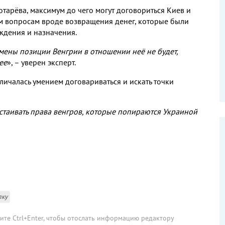
отарёва
,
максимум до чего могут договориться Киев и
м вопросам вроде возвращения денег
,
которые были
ждения и назначения
.
мены позиции Венгрии в отношении неё не будет
,
ее
»
,
– уверен эксперт
.
личалась умением договариваться и искать точки
стаивать права венгров, которые попираются Украиной
лку
мите Ctrl+Enter, чтобы отослать информацию редактору