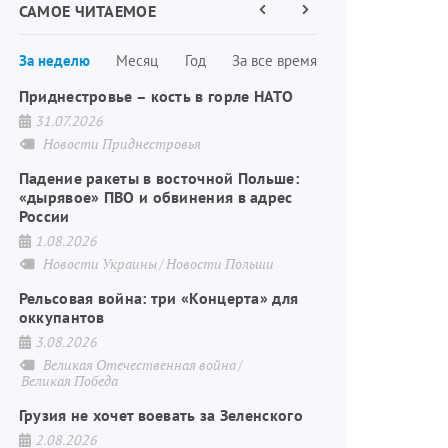
САМОЕ ЧИТАЕМОЕ
Предыдущая
Следующая
страница
страница
Нумерация
За неделю
Месяц
Год
За все время
страниц
Приднестровье – кость в горле НАТО
31.07.2026
Новости Приднестровья
Падение ракеты в восточной Польше:
«дырявое» ПВО и обвинения в адрес
России
1.08.2026
Новости Украины
Новости Польши
Рельсовая война: три «Концерта» для
оккупантов
3.08.2026
Великая Отечественная война
Великая Победа
Грузия не хочет воевать за Зеленского
2.08.2026