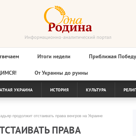
Информационно-аналитический портал
твечаем
Итоги недели
Приближая Побед
ДИМСЯ!
От Украины до руины
АТНАЯ УКРАИНА
ИСТОРИЯ
КУЛЬТУРА
РЕЛИ
дьяр продолжит отстаивать права венгров на Украине
ТСТАИВАТЬ ПРАВА