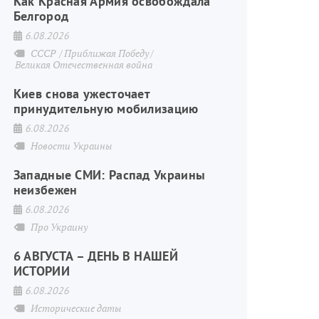
Как Красная Армия освобождала
Белгород
6.08.2026
СССР
Приближая Победу
Великая Отечественная война
Киев снова ужесточает
принудительную мобилизацию
6.08.2026
Новости Украины
Западные СМИ: Распад Украины
неизбежен
6.08.2026
Про Украину
6 АВГУСТА – ДЕНЬ В НАШЕЙ
ИСТОРИИ
6.08.2026
Исторические даты