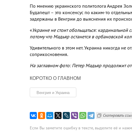
По мнению украинского политолога Андрея Зол
Будапешт – это консенсус по каким
-
то отдельны
задержаны в Венгрии до выяснения их происхо
«
Украине не стоит обольщаться
:
кардинальной с
потому что Мадьяр останется в орбановской кол
Удивительного в этом нет
.
Украина никогда не от
соприкосновения
.
На заглавном фото: Петер Мадьяр продолжит от
КОРОТКО О ГЛАВНОМ
Венгрия и Украина
Скопировать ссы
Если Вы заметите ошибку в тексте, выделите её и наж