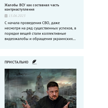
Жалобы ВСУ как составная часть
контрнаступления
15.06.2023
С начала проведения СВО, даже
несмотря на ряд существенных успехов, в
порядке вещей стали коллективные
видеожалобы и обращения украинских
вояк, сетующих то на нехватку оружия, то
на дебильное командование, то на
воров-командиров.
ПРИСТАЛЬНО