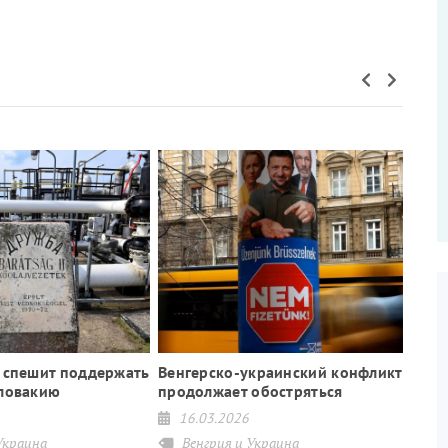
 спешит поддержать
Венгерско-украинский конфликт
Словакию
продолжает обостряться
16.03.2026
Украина
Венгрия и Украина