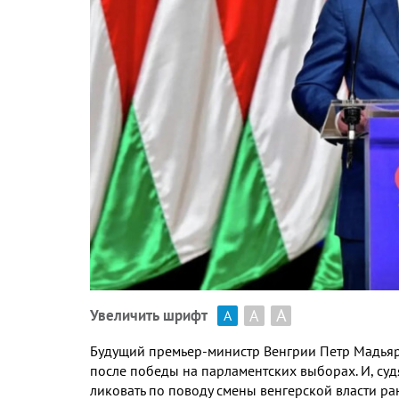
А
А
Увеличить шрифт
А
Будущий премьер
-
министр Венгрии Петр Мадьяр
после победы на парламентских выборах
.
И
,
суд
ликовать по поводу смены венгерской власти ра