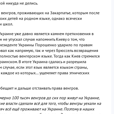
ой никуда не делись
.
 венгров
,
проживающих на Закарпатье
,
которым после
воих детей на родном языке
,
однако всячески
ми школ
.
краине уже давно является камнем преткновения в
н не упускал случая напомнить Киеву о том
,
что
президенте Украины Порошенко ударило по правам
овал как напрямую
,
так и через Брюссель возвращения
полностью венгерском языке
.
Тогда как Киев стремился
краинском
.
В итоге Украина сдалась и разрешила
м случае
,
если этот язык является языком страны
,
,
каждое из которых… ущемляет права этнических
бещает и дальше отстаивать права венгров
.
имерно
100
тысяч венгров до сих пор живут на Украине
,
ие власти сделали всё для того
,
чтобы венгры уехали на
сяч всё ещё проживают на Украине
.
Поэтому в наших