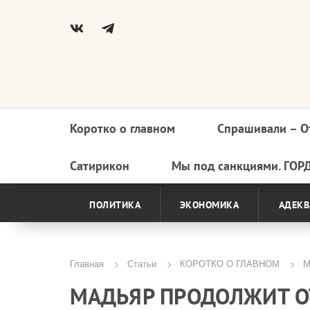
Коротко о главном
Спрашивали – О
Основная
навигация
Сатирикон
Мы под санкциями. ГОР
ПОЛИТИКА
ЭКОНОМИКА
АДЕКВ
Главная
Статьи
КОРОТКО О ГЛАВНОМ
Ма
Строка
МАДЬЯР ПРОДОЛЖИТ О
навигации