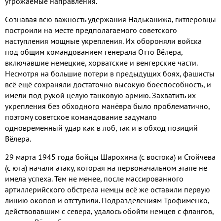
угрожаемые направления.
Сознавая всю важность удержания Надьканижа, гитлеровцы
построили на месте предполагаемого советского
наступления мощные укрепления. Их обороняли войска
под общим командованием генерала Отто Вёлера,
включавшие немецкие, хорватские и венгерские части.
Несмотря на большие потери в предыдущих боях, фашисты
всё ещё сохраняли достаточно высокую боеспособность, и
имели под рукой целую танковую армию. Захватить их
укрепления без обходного манёвра было проблематично,
поэтому советское командование задумало
одновременный удар как в лоб, так и в обход позиций
Вёлера.
29 марта 1945 года бойцы Шарохина (с востока) и Стойчева
(с юга) начали атаку, которая на первоначальном этапе не
имела успеха. Тем не менее, после массированного
артиллерийского обстрела немцы всё же оставили первую
линию окопов и отступили. Подразделениям Трофименко,
действовавшим с севера, удалось обойти немцев с флангов,