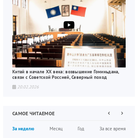
Китай в начале XX века: возвышение Гоминьдана,
связи с Советской Россией, Северный поход
20.02.2026
САМОЕ ЧИТАЕМОЕ
Предыдущая
Следующа
страница
страница
Нумераци
За неделю
Месяц
Год
За все время
страниц