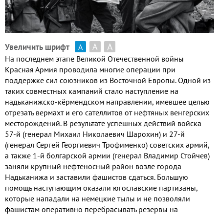
А
А
Увеличить шрифт
А
На последнем этапе Великой Отечественной войны
Красная Армия проводила многие операции при
поддержке сил союзников из Восточной Европы. Одной из
таких совместных кампаний стало наступление на
надьканижско-кёрмендском направлении, имевшее целью
отрезать вермахт и его сателлитов от нефтяных венгерских
месторождений. В результате успешных действий войска
57-й (генерал Михаил Николаевич Шарохин) и 27-й
(генерал Сергей Георгиевич Трофименко) советских армий,
а также 1-й болгарской армии (генерал Владимир Стойчев)
заняли крупный нефтеносный район возле города
Надьканижа и заставили фашистов сдаться. Большую
помощь наступающим оказали югославские партизаны,
которые нападали на немецкие тылы и не позволяли
фашистам оперативно перебрасывать резервы на