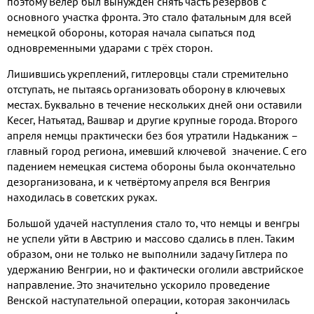
поэтому Вёлер был вынужден снять часть резервов с
основного участка фронта. Это стало фатальным для всей
немецкой обороны, которая начала сыпаться под
одновременными ударами с трёх сторон.
Лишившись укреплений, гитлеровцы стали стремительно
отступать, не пытаясь организовать оборону в ключевых
местах. Буквально в течение нескольких дней они оставили
Кесег, Натьятад, Вашвар и другие крупные города. Второго
апреля немцы практически без боя утратили Надьканиж –
главный город региона, имевший ключевой значение. С его
падением немецкая система обороны была окончательно
дезорганизована, и к четвёртому апреля вся Венгрия
находилась в советских руках.
Большой удачей наступления стало то, что немцы и венгры
не успели уйти в Австрию и массово сдались в плен. Таким
образом, они не только не выполнили задачу Гитлера по
удержанию Венгрии, но и фактически оголили австрийское
направление. Это значительно ускорило проведение
Венской наступательной операции, которая закончилась