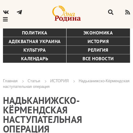
ПОЛИТИКА
ЭКОНОМИКА
АДЕКВАТНАЯ УКРАИНА
ИСТОРИЯ
КУЛЬТУРА
РЕЛИГИЯ
КАЛЕНДАРЬ
ВСЕ НОВОСТИ
Главная
Статьи
ИСТОРИЯ
Надьканижско-Кёрмендская
наступательная операция
Строка
НАДЬКАНИЖСКО-
навигации
КЁРМЕНДСКАЯ
НАСТУПАТЕЛЬНАЯ
ОПЕРАЦИЯ