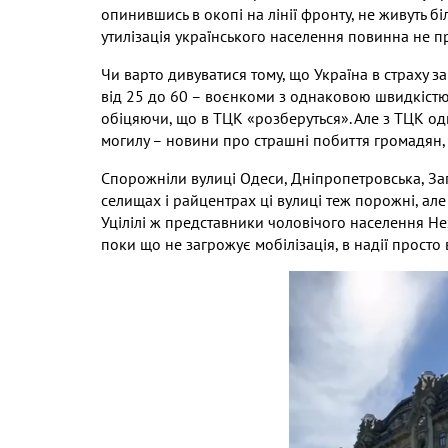
опинившись в окопі на лінії фронту
,
не живуть бі
утилізація українського населення повинна не п
Чи варто дивуватися тому
,
що Україна в страху з
від
25
до
60
– воєнкоми з однаковою швидкістю
обіцяючи
,
що в ТЦК «розберуться»
.
Але з ТЦК од
могилу – новини про страшні побиття громадян
Спорожніли вулиці Одеси
,
Дніпропетровська
,
За
селищах і райцентрах ці вулиці теж порожні
,
але
Уцілілі ж представники чоловічого населення Не
поки що не загрожує мобілізація
,
в надії просто
Видео
файл