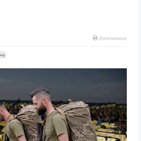
Напечатать
лку