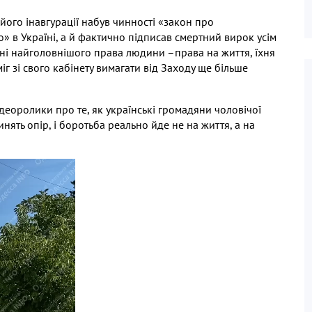
 його інавгурації набув чинності «закон про
о» в Україні
,
а й фактично підписав смертний вирок усім
ні найголовнішого права людини –права на життя
,
їхня
г зі свого кабінету вимагати від Заходу ще більше
ідеоролики про те
,
як українські громадяни чоловічої
инять опір
,
і боротьба реально йде не на життя
,
а на