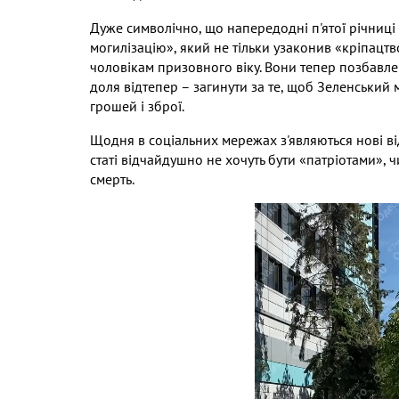
Дуже символічно
,
що напередодні п
'
ятої річниці
могилізацію»
,
який не тільки узаконив «кріпацтв
чоловікам призовного віку
.
Вони тепер позбавле
доля відтепер – загинути за те
,
щоб Зеленський мі
грошей і зброї
.
Щодня в соціальних мережах з
'
являються нові в
статі відчайдушно не хочуть бути «патріотами»
,
ч
смерть
.
Видео
файл