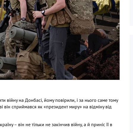
ти війну на Донбасі
,
йому повірили
,
і за нього саме тому
тві він сприймався як «президент миру» на відміну від
раїну – він не тільки не закінчив війну
,
а й приніс її в