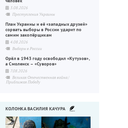
человек
3.08.2026
Преступления Украины
План Украины и её «западных друзей»
сорвать выборы в России ударит по
самим закопёрщикам
4.08.2026
Выборы в России
Орёл в 1943 году освободил «Кутузов»,
а Смоленск – «Суворов»
7.08.2026
Великая Отечественная война
Приближая Победу
КОЛОНКА ВАСИЛИЯ КАЧУРА