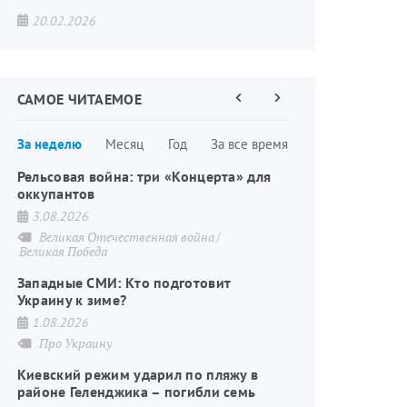
20.02.2026
САМОЕ ЧИТАЕМОЕ
Предыдущая
Следующая
страница
страница
Нумерация
За неделю
Месяц
Год
За все время
страниц
Рельсовая война: три «Концерта» для
оккупантов
3.08.2026
Великая Отечественная война
Великая Победа
Западные СМИ: Кто подготовит
Украину к зиме?
1.08.2026
Про Украину
Киевский режим ударил по пляжу в
районе Геленджика – погибли семь