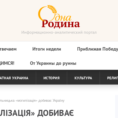
Информационно-аналитический портал
твечаем
Итоги недели
Приближая Побед
ДИМСЯ!
От Украины до руины
АТНАЯ УКРАИНА
ИСТОРИЯ
КУЛЬТУРА
РЕЛИ
ьницька «могилізація» добиває Україну
ЛІЗАЦІЯ» ДОБИВАЄ