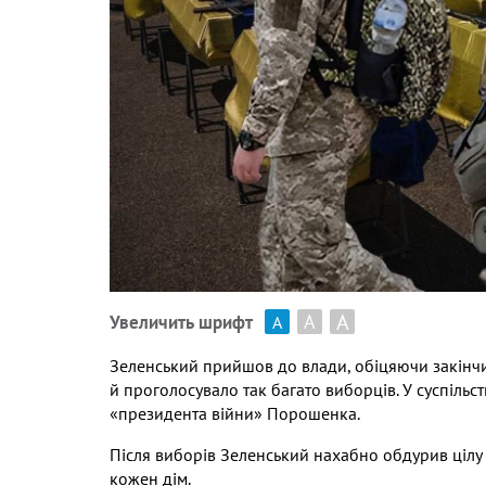
А
А
Увеличить шрифт
А
Зеленський прийшов до влади
,
обіцяючи закінчи
й проголосувало так багато виборців
.
У суспільс
«президента війни» Порошенка
.
Після виборів Зеленський нахабно обдурив цілу к
кожен дім
.