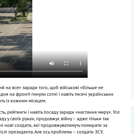
ий на все» заради того
,
щоб військові «більше не
ня на фронті гинули сотні і навіть тисячі українських
ть із кожним місяцем
.
сть
,
рейтинги і навіть посаду заради «настання миру»
.
Усе
ду у своїх руках
,
продовжує війну – адже тільки так
ні нові солдати
,
які продовжуватимуть помирати за
іслі президента
.
Але ось проблема – солдати ЗСУ
,