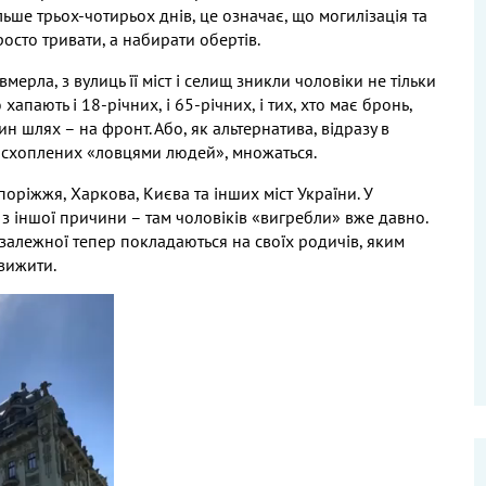
льше трьох
-
чотирьох днів
,
це означає
,
що могилізація та
росто тривати
,
а набирати обертів
.
авмерла
,
з вулиць її міст і селищ зникли чоловіки не тільки
 хапають і
18-
річних
,
і
65-
річних
,
і тих
,
хто має бронь
,
ин шлях – на фронт
.
Або
,
як альтернатива
,
відразу в
,
схоплених «ловцями людей»
,
множаться
.
поріжжя
,
Харкова
,
Києва та інших міст України
.
У
 з іншої причини – там чоловіків «вигребли» вже давно
.
залежної тепер покладаються на своїх родичів
,
яким
 вижити
.