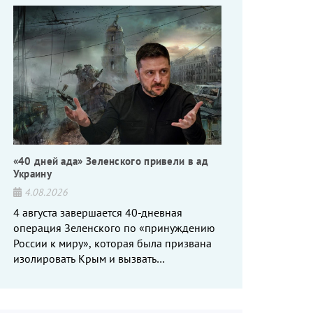
«40 дней ада» Зеленского привели в ад
Украину
4.08.2026
4 августа завершается 40-дневная
операция Зеленского по «принуждению
России к миру», которая была призвана
изолировать Крым и вызвать
энергетический кризис в России. Однако
что-то пошло не так.