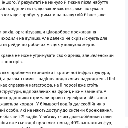
і іншого
.
У результаті не минуло й тижня після набуття
ькість підприємств
,
що закриваються
,
вже шокувала
,
хтось ще спробує утримати на плаву свій бізнес
,
але
и вихід
,
організувавши цілодобове проживання
виходили на вулицю
.
Але далеко не скрізь існують для
ати рейди по робочих місцях у пошуках жертв
.
,
країна не може утримувати свою армію
,
але Зеленський
х спонсорів
.
ються проблеми економіки і критичної інфраструктури
,
й
,
а разом з ними – падіння податкових надходжень
.
Цілі
екає справжня катастрофа
,
на її порозі вже стоїть
аструктури
,
відправлених на фронт
,
ніким замінити
.
А
рикордонники отримали право перевіряти військово
-
джають за кордон
.
У більшості водіїв
-
далекобійників
чні особи
,
які не мають доступу до системи бронювання
.
не більше
5%
водіїв
.
У зв
'
язку з чим далекобійники стали
раїни вже сьогодні простоює понад
40%
вантажних фур
,