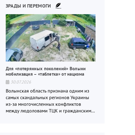
ЗРАДЫ И ПЕРЕМОГИ
Для «потерянных поколений» Волыни
мобилизация – «таблетка» от нацизма
30.07.2026
Волынская область признана одним из
самых скандальных регионов Украины
из-за многочисленных конфликтов
между людоловами ТЦК и гражданским
населением.