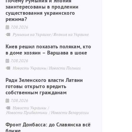
Почему Румыния и Япония
заинтересованы в продлении
существования украинского
режима?
7.08.2026
Румыния на Украине
Япония на Украине
Киев решил показать полякам, кто
в доме хозяин – Варшава в шоке
7.08.2026
Новости Украины
Новости Польши
Ради Зеленского власти Латвии
готовы открыто вредить
собственным гражданам
7.08.2026
Новости Украины
Новости Прибалтики
Новости Белоруссии
Фронт Донбасса: до Славянска всё
ближе