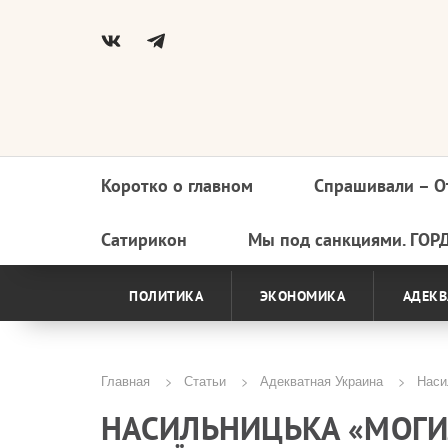
Коротко о главном
Спрашивали – О
Основная
навигация
Сатирикон
Мы под санкциями. ГОР
ПОЛИТИКА
ЭКОНОМИКА
АДЕКВ
Главная
Статьи
Адекватная Украина
Насил
Строка
НАСИЛЬНИЦЬКА «МОГИ
навигации