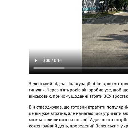
Зеленський під час інавгурації обіцяв
,
що «готов
гинули»
.
Через п
'
ять років він зробив усе
,
щоб щод
військових
,
причому щоденні втрати ЗСУ зростаю
Він стверджував
,
що готовий втратити популярні
це він уже втратив
,
але намагаючись утримати вла
можна залишитися на посад
і
.
А для цього потріб
кожен зайвий день
,
проведений Зеленським у кр