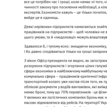
все це потрібен час і гроші
,
коли немає ні того
,
н
чинності закону про посилення мобілізації
,
а кіл
експертів
.
Економісти кажуть – це тільки початок
вийде це в одиниць
.
Деякі керівники підприємств намагаються знайт
працівників на підприємстві
–
щоб чоловіки не 
цього умови
,
та й
«людоловці»
можуть влаштовув
Здавалося б
,
і тупому ясно
:
знищуючи економіку
і Ко давно сподіваються тільки на гроші західни
З вікон Офісу президента не видно
,
як загострю
розорення підприємств і згортання цілих галузе
сфери економіки в найближчому майбутньому ч
комунальна сфера – працівників критичної інфр
транспортний колапс уже настав після того
,
як п
облікові документи у водіїв вантажівок
,
які виїж
немає броні
,
тому що
70%
перевізників
-
це фізи
У великих же логістичних компаніях бронь має 
масово відмовлятися від рейсів
.
На території Ук