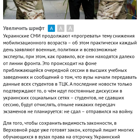
А
А
Увеличить шрифт
А
Украинские СМИ продолжают «прогревать» тему снижения
мобилизационного возраста – об этом практически каждый
день заявляют военные
,
политики и всевозможные
эксперты
,
при этом
,
как правило
,
все они находятся далеко
от линии фронта
.
Это происходит на фоне
приближающейся очередной сессии в высших учебных
заведениях и сообщений о том
,
что вузы начали передавать
данные всех студентов в ТЦК
.
А последние новости только
подтверждают то
,
о чём идут постоянные дискуссии в
украинских социальных сетях – студентов
,
не сдавших
сессию
,
будут отчислять
,
отныне никаких пересдач
экзаменов не планируется
:
не сдал – отправился на войну
.
Для того
,
чтобы сохранить видимость законности
,
в
Верховной раде уже готовят закон
,
который лишит многих
обучающихся в вузах права на отсрочку
.
Украинский