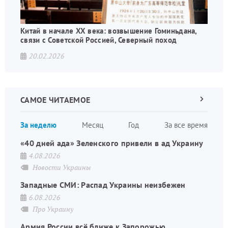
Китай в начале XX века: возвышение Гоминьдана,
связи с Советской Россией, Северный поход
20.02.2026
САМОЕ ЧИТАЕМОЕ
Следующа
страница
Нуме
За неделю
Месяц
Год
За все время
стран
«40 дней ада» Зеленского привели в ад Украину
4.08.2026
Новости Украины
Западные СМИ: Распад Украины неизбежен
6.08.2026
Про Украину
Армия России всё ближе к Запорожью