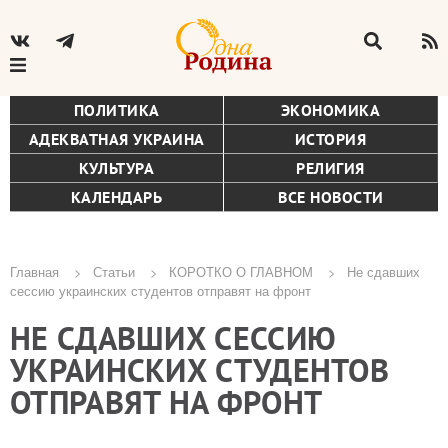
ПОЛИТИКА
ЭКОНОМИКА
АДЕКВАТНАЯ УКРАИНА
ИСТОРИЯ
КУЛЬТУРА
РЕЛИГИЯ
КАЛЕНДАРЬ
ВСЕ НОВОСТИ
Главная
Статьи
КОРОТКО О ГЛАВНОМ
Не сдавших
сессию украинских студентов отправят на фронт
Строка
НЕ СДАВШИХ СЕССИЮ
навигации
УКРАИНСКИХ СТУДЕНТОВ
ОТПРАВЯТ НА ФРОНТ