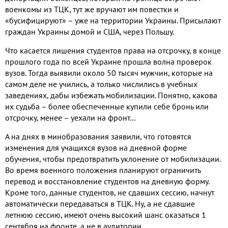
военкомы из ТЦК
,
тут же вручают им повестки и
«бусифицируют» – уже на территории Украины
.
Присылают
граждан Украины домой и США
,
через Польшу
.
Что касается лишения студентов права на отсрочку
,
в конце
прошлого года по всей Украине прошла волна проверок
вузов
.
Тогда выявили около
50
тысяч мужчин
,
которые на
самом деле не учились
,
а только числились в учебных
заведениях
,
дабы избежать мобилизации
.
Понятно
,
какова
их судьба – более обеспеченные купили себе бронь или
отсрочку
,
менее – уехали на фронт…
А на днях в минобразования заявили
,
что готовятся
изменения для учащихся вузов на дневной форме
обучения
,
чтобы предотвратить уклонение от мобилизации
.
Во время военного положения планируют ограничить
перевод и восстановление студентов на дневную форму
.
Кроме того
,
данные студентов
,
не сдавших сессию
,
начнут
автоматически передаваться в ТЦК
.
Ну
,
а не сдавшие
летнюю сессию
,
имеют очень высокий шанс оказаться
1
сентября на фронте
,
а не в аудитории
.