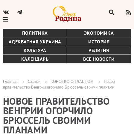
ПОЛИТИКА
ЭКОНОМИКА
АДЕКВАТНАЯ УКРАИНА
ИСТОРИЯ
КУЛЬТУРА
РЕЛИГИЯ
КАЛЕНДАРЬ
ВСЕ НОВОСТИ
Главная
Статьи
КОРОТКО О ГЛАВНОМ
Новое
правительство Венгрии огорчило Брюссель своими планами
Строка
НОВОЕ ПРАВИТЕЛЬСТВО
навигации
ВЕНГРИИ ОГОРЧИЛО
БРЮССЕЛЬ СВОИМИ
ПЛАНАМИ