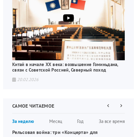
Китай в начале XX века: возвышение Гоминьдана,
связи с Советской Россией, Северный поход
20.02.2026
САМОЕ ЧИТАЕМОЕ
Предыдущая
Следующа
страница
страница
Нумераци
За неделю
Месяц
Год
За все время
страниц
Рельсовая война: три «Концерта» для