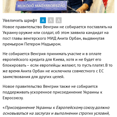
А
А
Увеличить шрифт
А
Новое правительство Венгрии не собирается поставлять на
Украину оружие или солдат
,
об этом заявила кандидат на
пост главы венгерского МИД Анита Орбан
,
выдвинутая
премьером Петером Мадьяром
.
Не собирается Венгрия принимать участие и в оплате
европейского кредита для Киева
,
хотя и не будет его
блокировать – если европейцы желают
,
то пусть платят
.
В то
же время Анита Орбан не исключила совместного с ЕС
заимствования для других целей
.
Новое правительство Венгрии также не собирается
поддерживать ускоренное присоединение Украины к
Евросоюзу
.
«
Присоединение Украины к Европейскому союзу должно
основываться на заслугах и выполнении строгих условий
,