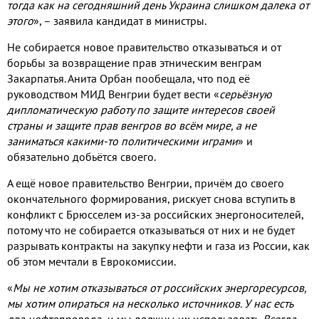
тогда как на сегодняшний день Украина слишком далека от
этого
»
,
– заявила кандидат в министры
.
Не собирается новое правительство отказываться и от
борьбы за возвращение прав этническим венграм
Закарпатья
.
Анита Орбан пообещала
,
что под её
руководством МИД Венгрии будет вести «
серьёзную
дипломатическую работу по защите интересов своей
страны и защите прав венгров во всём мире
,
а не
заниматься какими
-
то политическими играми
» и
обязательно добьётся своего
.
А ещё новое правительство Венгрии
,
причём до своего
окончательного формирования
,
рискует снова вступить в
конфликт с Брюсселем из
-
за российских энергоносителей
,
потому что не собирается отказываться от них и не будет
разрывать контракты на закупку нефти и газа из России
,
как
об этом мечтали в Еврокомиссии
.
«
Мы не хотим отказываться от российских энергоресурсов
,
мы хотим опираться на несколько источников
.
У нас есть
два нефтепровода
,
и мы должны их использовать
.
Всегда