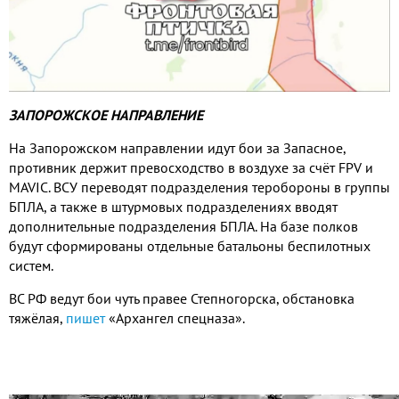
ЗАПОРОЖСКОЕ НАПРАВЛЕНИЕ
На Запорожском направлении идут бои за Запасное
,
противник держит превосходство в воздухе за счёт
FPV
и
MAVIC.
ВСУ переводят подразделения теробороны в группы
БПЛА
,
а также в штурмовых подразделениях вводят
дополнительные подразделения БПЛА
.
На базе полков
будут сформированы отдельные батальоны беспилотных
систем
.
ВС РФ ведут бои чуть правее Степногорска
,
обстановка
тяжёлая
,
пишет
«Архангел спецназа»
.
Видео
файл