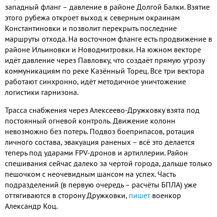
западный фланг – давление в районе Долгой Балки
.
Взятие
этого рубежа откроет выход к северным окраинам
Константиновки и позволит перекрыть последние
маршруты отхода
.
На восточном фланге есть продвижение в
районе Ильиновки и Новодмитровки
.
На южном векторе
идёт давление через Павловку
,
что создаёт прямую угрозу
коммуникациям по реке Казённый Торец
.
Все три вектора
работают синхронно
,
идёт методичное уничтожение
логистики гарнизона
.
Трасса снабжения через Алексеево
-
Дружковку взята под
постоянный огневой контроль
.
Движение колонн
невозможно без потерь
.
Подвоз боеприпасов
,
ротация
личного состава
,
эвакуация раненых – всё это делается
теперь под ударами
FPV-
дронов и артиллерии
.
Район
спешивания сейчас далеко за чертой города
,
дальше только
пешочком с неочевидным шансом на успех
.
Часть
подразделений
(
в первую очередь – расчёты БПЛА
)
уже
оттягиваются в сторону Дружковки
,
пишет
военкор
Александр Коц
.