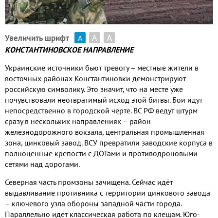
А
А
Увеличить шрифт
А
КОНСТАНТИНОВСКОЕ НАПРАВЛЕНИЕ
Украинские источники бьют тревогу – местные жители в
восточных районах Константиновки демонстрируют
российскую символику
.
Это значит
,
что на месте уже
почувствовали неотвратимый исход этой битвы
.
Бои идут
непосредственно в городской черте
.
ВС РФ ведут штурм
сразу в нескольких направлениях – район
железнодорожного вокзала
,
центральная промышленная
зона
,
цинковый завод
.
ВСУ превратили заводские корпуса в
полноценные крепости с ДОТами и противодроновыми
сетями над дорогами
.
Северная часть промзоны зачищена
.
Сейчас идёт
выдавливание противника с территории цинкового завода
– ключевого узла обороны западной части города
.
Параллельно идёт классическая работа по клещам
.
Юго
-