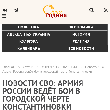
ПОЛИТИКА
ЭКОНОМИКА
АДЕКВАТНАЯ УКРАИНА
ИСТОРИЯ
КУЛЬТУРА
РЕЛИГИЯ
КАЛЕНДАРЬ
ВСЕ НОВОСТИ
Главная
Статьи
КОРОТКО О ГЛАВНОМ
Новости СВО:
Армия России ведёт бои в городской черте Константиновки
Строка
НОВОСТИ СВО: АРМИЯ
навигации
РОССИИ ВЕДЁТ БОИ В
ГОРОДСКОЙ ЧЕРТЕ
КОНСТАНТИНОВКИ