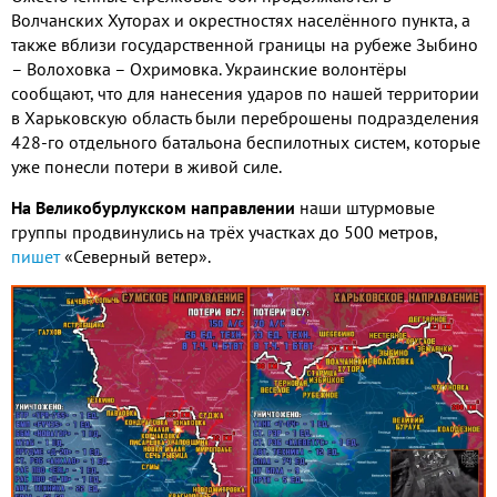
Волчанских Хуторах и окрестностях населённого пункта
,
а
также вблизи государственной границы на рубеже Зыбино
– Волоховка – Охримовка
.
Украинские волонтёры
сообщают
,
что для нанесения ударов по нашей территории
в Харьковскую область были переброшены подразделения
428-
го отдельного батальона беспилотных систем
,
которые
уже понесли потери в живой силе
.
На Великобурлукском направлении
наши штурмовые
группы продвинулись на трёх участках до
500
метров
,
пишет
«Северный ветер»
.