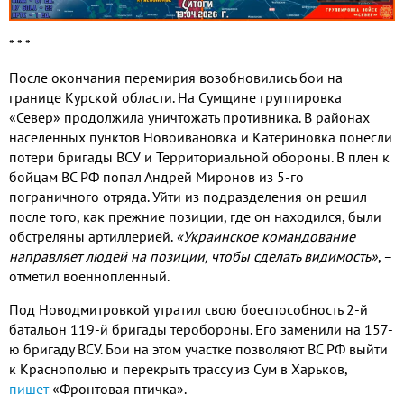
* * *
После окончания перемирия возобновились бои на
границе Курской области
.
На Сумщине группировка
«Север» продолжила уничтожать противника
.
В районах
населённых пунктов Новоивановка и Катериновка понесли
потери бригады ВСУ и Территориальной обороны
.
В плен к
бойцам ВС РФ попал Андрей Миронов из
5-
го
пограничного отряда
.
Уйти из подразделения он решил
после того
,
как прежние позиции
,
где он находился
,
были
обстреляны артиллерией
.
«Украинское командование
направляет людей на позиции
,
чтобы сделать видимость»
,
–
отметил военнопленный
.
Под Новодмитровкой утратил свою боеспособность
2-
й
батальон
119-
й бригады теробороны
.
Его заменили на
157-
ю бригаду ВСУ
.
Бои на этом участке позволяют ВС РФ выйти
к Краснополью и перекрыть трассу из Сум в Харьков
,
пишет
«Фронтовая птичка»
.