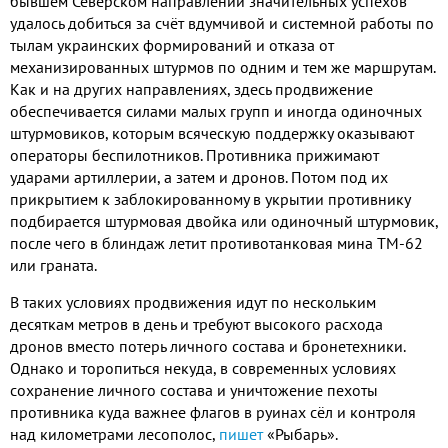
бывшем Северском направлении значительных успехов
удалось добиться за счёт вдумчивой и системной работы по
тылам украинских формирований и отказа от
механизированных штурмов по одним и тем же маршрутам
.
Как и на других направлениях
,
здесь продвижение
обеспечивается силами малых групп и иногда одиночных
штурмовиков
,
которым всяческую поддержку оказывают
операторы беспилотников
.
Противника прижимают
ударами артиллерии
,
а затем и дронов
.
Потом под их
прикрытием к заблокированному в укрытии противнику
подбирается штурмовая двойка или одиночный штурмовик
,
после чего в блиндаж летит противотанковая мина ТМ
-62
или граната
.
В таких условиях продвижения идут по нескольким
десяткам метров в день и требуют высокого расхода
дронов вместо потерь личного состава и бронетехники
.
Однако и торопиться некуда
,
в современных условиях
сохранение личного состава и уничтожение пехоты
противника куда важнее флагов в руинах сёл и контроля
над километрами лесополос
,
пишет
«Рыбарь»
.