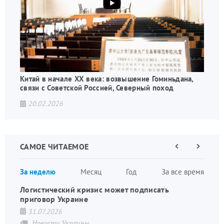
Китай в начале XX века: возвышение Гоминьдана,
связи с Советской Россией, Северный поход
20.02.2026
САМОЕ ЧИТАЕМОЕ
Предыдущая
Следующа
страница
страница
Нумераци
За неделю
Месяц
Год
За все время
страниц
Логистический кризис может подписать
приговор Украине
31.07.2026
Новости Украины