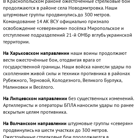
В Краснопольском районе ожесточённые стрелковые бои
продолжаются в районе села Новодмитровка
.
Наши
штурмовые группы продвинулись до
300
метров
.
Командование
14
АК ВСУ официально признало
освобождение «северянами» посёлка Миропольское и
отступление подразделений
21-
й ОМБр вглубь украинской
территории
.
На Харьковском направлении
наши воины продолжают
вести ожесточённые бои
,
отодвигая врага от
государственной границы
.
Наши войска нанесли удары по
скоплениям живой силы и техники противника в районах
Рубежного
,
Терновой
,
Колодезного
,
Великого Бурлука
,
Малиновки и Весёлого
.
На Липцевском направлении
без существенных изменений
.
Артиллеристы и операторы БПЛА наносили удары по ранее
вскрытым целям противника
.
На Волчанском направлении
штурмовые группы «северян»
продвинулись на шести участках до
300
метров
.
Ожесточённые стрелковые бои продолжаются в