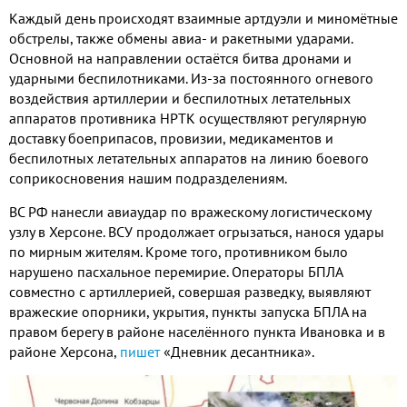
Каждый день происходят взаимные артдуэли и миномётные
обстрелы
,
также обмены авиа
-
и ракетными ударами
.
Основной на направлении остаётся битва дронами и
ударными беспилотниками
.
Из
-
за постоянного огневого
воздействия артиллерии и беспилотных летательных
аппаратов противника НРТК осуществляют регулярную
доставку боеприпасов
,
провизии
,
медикаментов и
беспилотных летательных аппаратов на линию боевого
соприкосновения нашим подразделениям
.
ВС РФ нанесли авиаудар по вражескому логистическому
узлу в Херсоне
.
ВСУ продолжает огрызаться
,
нанося удары
по мирным жителям
.
Кроме того
,
противником было
нарушено пасхальное перемирие
.
Операторы БПЛА
совместно с артиллерией
,
совершая разведку
,
выявляют
вражеские опорники
,
укрытия
,
пункты запуска БПЛА на
правом берегу в районе населённого пункта Ивановка и в
районе Херсона
,
пишет
«Дневник десантника»
.