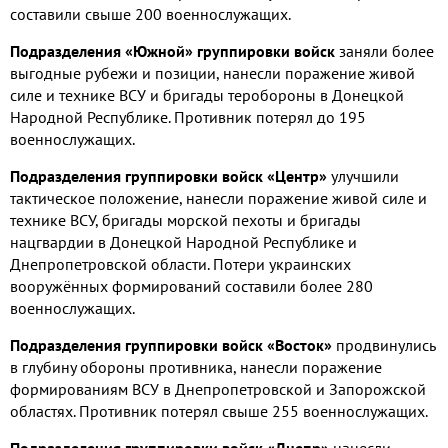
составили свыше
200
военнослужащих
.
Подразделения «Южной» группировки войск
заняли более
выгодные рубежи и позиции
,
нанесли поражение живой
силе и технике ВСУ и бригады теробороны в Донецкой
Народной Республике
.
Противник потерял до
195
военнослужащих
.
Подразделения группировки войск «Центр»
улучшили
тактическое положение
,
нанесли поражение живой силе и
технике ВСУ
,
бригады морской пехоты и бригады
нацгвардии в Донецкой Народной Республике и
Днепропетровской области
.
Потери украинских
вооружённых формирований составили более
280
военнослужащих
.
Подразделения группировки войск «Восток»
продвинулись
в глубину обороны противника
,
нанесли поражение
формированиям ВСУ в Днепропетровской и Запорожской
областях
.
Противник потерял свыше
255
военнослужащих
.
Подразделения группировки войск «Днепр»
нанесли