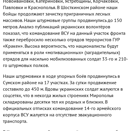
Новоивановки
,
Катериновки
,
Ястребщины
,
Корчаковки
,
Павловки и Краснополья
.
В Шосткинском районе наши
бойцы продолжают зачистку приграничных лесных
массивов
.
Наши штурмовые группы продвинулись до
150
метров
.
Анализ публикаций украинских волонтёров
показал
,
что командование ВСУ на данный участок фронта
также перебросило несколько отрядов террористов ГУР
«Кракен»
.
Высока вероятность
,
что националисты будут
применяться в роли «мотивационных»
(
заградительных
)
отрядов для насильно мобилизованных солдат
33-
го и
210-
го штурмовых полков
.
Наши штурмовики в ходе упорных боёв продвинулись в
Сумском районе на
17
участках
.
За сутки продвижение
составило до
450
м
.
Вдовы украинских солдат жалуются в
соцсетях
,
что в некогда жилых строениях Мирополья
складированы десятки тел их родных и близких
.
В
официальных отписках командование
14-
го армейского
корпуса ВСУ жалуется на отсутствие эвакуационного
транспорта
.