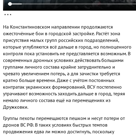
* * *
На Константиновском направлении продолжаются
ожесточённые бои в городской застройке
.
Растёт зона
присутствия малых групп российских подразделений
,
которые углубляются всё дальше в город
,
но полноценного
контроля пока установить не представляется возможным
.
В
современных дронных условиях действовать большими
группами личного состава крайне затруднительно и
чревато увеличением потерь
,
а для зачистки требуется
кратно больше времени
.
Даже с учётом постоянных
контратак украинских формирований
,
ВСУ постепенно
утрачивают возможность заходить дальше в город
,
теряя
немало личного состава ещё на перемещениях из
Дружковки
.
Группы пехоты перемещаются пешком и несут потери от
дронов ВС РФ
.
В таких условиях быстрых темпов
продвижения едва ли можно достигнуть
,
поскольку