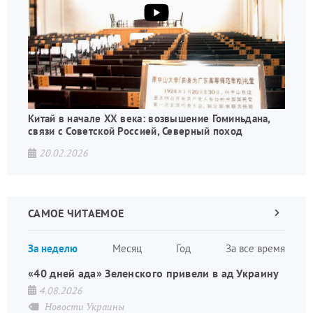
Китай в начале XX века: возвышение Гоминьдана,
связи с Советской Россией, Северный поход
20.02.2026
САМОЕ ЧИТАЕМОЕ
Следующа
страница
Нуме
За неделю
Месяц
Год
За все время
стран
«40 дней ада» Зеленского привели в ад Украину
4.08.2026
Новости Украины