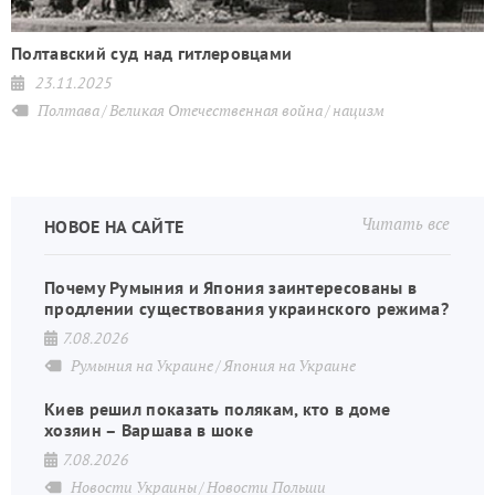
Полтавский суд над гитлеровцами
23.11.2025
Полтава
Великая Отечественная война
нацизм
Читать все
НОВОЕ НА САЙТЕ
Почему Румыния и Япония заинтересованы в
продлении существования украинского режима?
7.08.2026
Румыния на Украине
Япония на Украине
Киев решил показать полякам, кто в доме
хозяин – Варшава в шоке
7.08.2026
Новости Украины
Новости Польши