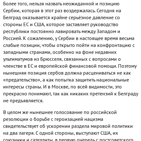
Более того, нельзя назвать неожиданной и позицию
Сербии, которая в этот раз воздержалась. Сегодня на
Белград оказывается крайне серьёзное давление со
стороны ЕС и США, которое заставляет руководство
республики постоянно лавировать между Западом и
Россией. К сожалению, у Сербии в настоящее время весьма
слабые позиции, чтобы открыто пойти на конфронтацию с
западными странами, особенно на фоне недавних
ультиматумов из Брюсселя, связанных с вопросами о
членстве в ЕС и европейской финансовой помощи. Поэтому
нынешняя позиция сербов должна расцениваться не как
«предательство», а как попытка защитить национальные
интересы страны. И в Москве, по всей видимости, это
прекрасно понимают, так как никаких претензий к Белграду
не предъявляется.
В целом же нынешнее голосование по российской
резолюции о борьбе с героизацией нацизма
свидетельствует об ускорении раздела мировой политики
на два лагеря. С одной стороны, выступают США, их
союзники и сателлиты, в первую очередь с постсоветского