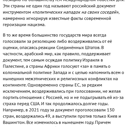
Эти страны не один год называют российский документ
инструментом
«политических нападок на своих соседей»
,
намеренно игнорируя известные факты современной
героизации нацизма.
В то же время большинство государств мира всегда
голосовали за резолюцию либо воздерживались от её
оценки, опасаясь реакции Соединённых Штатов. В
частности, арабский мир, как правило, поддерживает
документ, тем самым осуждая политику Израиля в
Палестине, а страны Африки голосуют «за» в память о
колониальной политике Запада и с целью напомнить всем о
нынешних межэтнических и религиозных конфликтах на
континенте. Одновременно страны ЕС, за редким
исключением, воздерживались при голосовании, не желая
портить отношения с Россией, но и не подыгрывать ей из-за
страха перед США. И так продолжалось долгие годы.
Например, в 2021 году за документ проголосовали 130
стран, воздержались 49, а выступили против только Киев и
Вашингтон. Все изменилось в нынешнем году. Причем