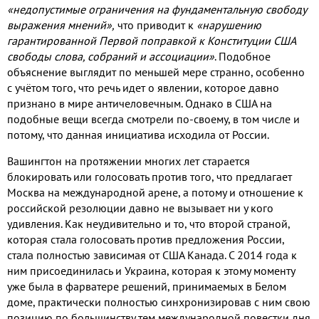
«недопустимые ограничения на фундаментальную свободу
выражения мнений»,
что приводит к
«нарушению
гарантированной Первой поправкой к Конституции США
свободы слова, собраний и ассоциации»
. Подобное
объяснение выглядит по меньшей мере странно, особенно
с учётом того, что речь идет о явлении, которое давно
признано в мире античеловечным. Однако в США на
подобные вещи всегда смотрели по-своему, в том числе и
потому, что данная инициатива исходила от России.
Вашингтон на протяжении многих лет старается
блокировать или голосовать против того, что предлагает
Москва на международной арене, а потому и отношение к
российской резолюции давно не вызывает ни у кого
удивления. Как неудивительно и то, что второй страной,
которая стала голосовать против предложения России,
стала полностью зависимая от США Канада. С 2014 года к
ним присоединилась и Украина, которая к этому моменту
уже была в фарватере решений, принимаемых в Белом
доме, практически полностью синхронизировав с ним свою
позицию по большинству тем международной повестки дня.