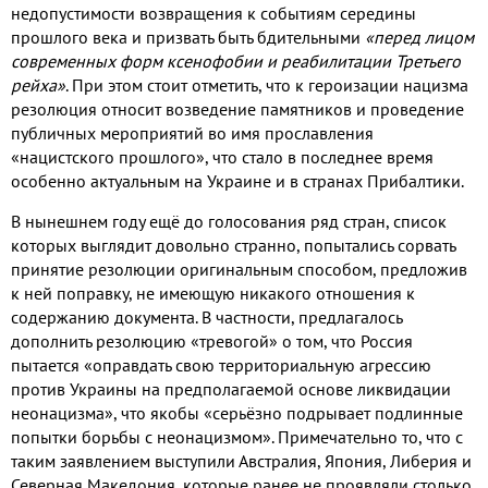
недопустимости возвращения к событиям середины
прошлого века и призвать быть бдительными
«перед лицом
современных форм ксенофобии и реабилитации Третьего
рейха»
. При этом стоит отметить, что к героизации нацизма
резолюция относит возведение памятников и проведение
публичных мероприятий во имя прославления
«нацистского прошлого», что стало в последнее время
особенно актуальным на Украине и в странах Прибалтики.
В нынешнем году ещё до голосования ряд стран, список
которых выглядит довольно странно, попытались сорвать
принятие резолюции оригинальным способом, предложив
к ней поправку, не имеющую никакого отношения к
содержанию документа. В частности, предлагалось
дополнить резолюцию «тревогой» о том, что Россия
пытается «оправдать свою территориальную агрессию
против Украины на предполагаемой основе ликвидации
неонацизма», что якобы «серьёзно подрывает подлинные
попытки борьбы с неонацизмом». Примечательно то, что с
таким заявлением выступили Австралия, Япония, Либерия и
Северная Македония, которые ранее не проявляли столько