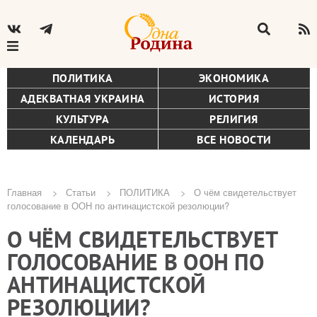
ПОЛИТИКА
ЭКОНОМИКА
АДЕКВАТНАЯ УКРАИНА
ИСТОРИЯ
КУЛЬТУРА
РЕЛИГИЯ
КАЛЕНДАРЬ
ВСЕ НОВОСТИ
Главная
Статьи
ПОЛИТИКА
О чём свидетельствует
голосование в ООН по антинацистской резолюции?
Строка
О ЧЁМ СВИДЕТЕЛЬСТВУЕТ
навигации
ГОЛОСОВАНИЕ В ООН ПО
АНТИНАЦИСТСКОЙ
РЕЗОЛЮЦИИ?