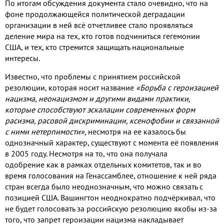
По итогам обсуждения документа стало очевидно, что на
фоне продолжающейся политической деградации
организации в ней всё отчетливее стало проявляться
деление мира на тех, кто готов подчиниться гегемонии
США, и тех, кто стремится защищать национальные
интересы.
Известно, что проблемы с принятием российской
резолюции, которая носит название
«Борьба с героизацией
нацизма, неонацизмом и другими видами практики,
которые способствуют эскалации современных форм
расизма, расовой дискриминации, ксенофобии и связанной
с ними нетерпимости»,
несмотря на ее казалось бы
однозначный характер, существуют с момента её появления
в 2005 году. Несмотря на то, что она получала
одобрение как в рамках отдельных комитетов, так и во
время голосования на Генассамблее, отношение к ней ряда
стран всегда было неоднозначным, что можно связать с
позицией США. Вашингтон неоднократно подчёркивал, что
не будет голосовать за российскую резолюцию якобы из-за
того, что запрет героизации нацизма накладывает