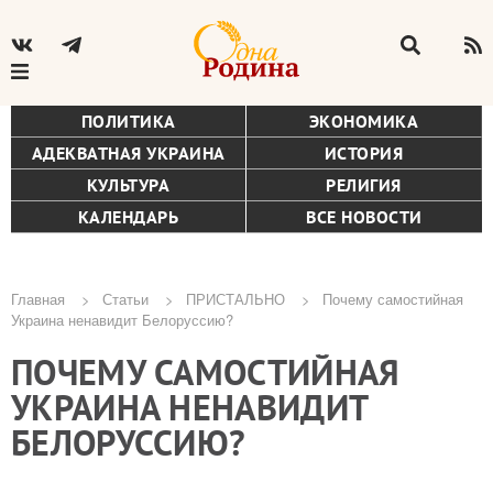
ПОЛИТИКА
ЭКОНОМИКА
АДЕКВАТНАЯ УКРАИНА
ИСТОРИЯ
КУЛЬТУРА
РЕЛИГИЯ
КАЛЕНДАРЬ
ВСЕ НОВОСТИ
Главная
Статьи
ПРИСТАЛЬНО
Почему самостийная
Украина ненавидит Белоруссию?
Строка
ПОЧЕМУ САМОСТИЙНАЯ
навигации
УКРАИНА НЕНАВИДИТ
БЕЛОРУССИЮ?