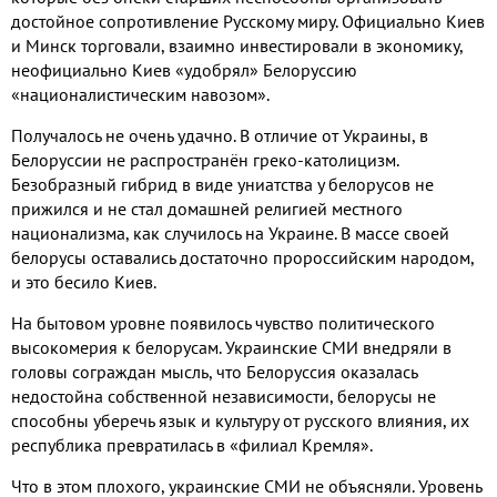
достойное сопротивление Русскому миру
.
Официально Киев
и Минск торговали
,
взаимно инвестировали в экономику
,
неофициально Киев «
удобрял
» Белоруссию
«
националистическим навозом
»
.
Получалось не очень удачно.
В отличие от Украины
,
в
Белоруссии не распространён
греко-католицизм.
Безобразный гибрид в виде униатства у белорусов не
прижился и не стал домашней религией местного
национализма
, как случилось на Украине.
В массе своей
белорусы оставались достаточно пророссийским народом
,
и это бесило Киев
.
На бытовом уровне появилось чувство политического
высокомерия к белорусам
.
Украинские СМИ внедряли в
головы сограждан мысль
,
что Белоруссия оказалась
недостойна собственной независимости
,
белорусы не
способны уберечь язык и культуру от русского влияния
, их
республика превратилась в
«филиал Кремля»
.
Что в этом плохого
,
украинские СМИ не объясняли
.
Уровень