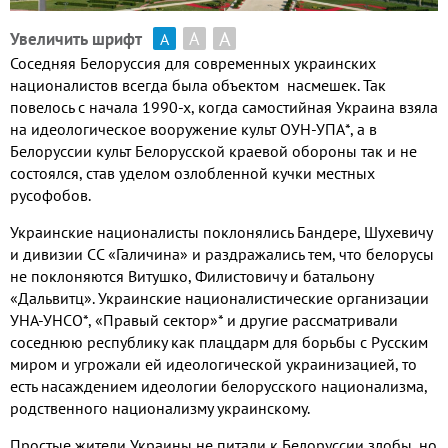
А
А
Увеличить шрифт
А
Соседняя Белоруссия для современных украинских
националистов всегда была объектом насмешек
.
Так
повелось с начала
1990-х,
когда самостийная Украина взяла
на идеологическое вооружение культ ОУН
-УПА
*
,
а в
Белоруссии культ Белорусской краевой обороны так и не
состоялся
,
став уделом озлобленной кучки местных
русофобов
.
Украинские националисты поклонялись Бандере
,
Шухевичу
и дивизии СС «
Галичина
»
и раздражались тем
,
что белорусы
не поклоняются Витушко
,
Филистовичу и батальону
«
Дальвитц
»
. Украинские националистические организации
УНА-УНСО
*
,
«Правый сектор»
*
и другие рассматривали
соседнюю республику как плацдарм для борьбы с Русским
миром и угрожали ей идеологической украинизацией
,
то
есть насаждением идеологии белорусского национализма
,
родственного национализму украинскому
.
Простые жители Украины не питали к Белоруссии злобы
,
но