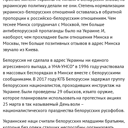
украинскую политику делали не они
.
Степень нормализации
украинско
-
белорусских отношений оставалась в обратной
пропорции к российско
-
белорусским отношениям
.
Чем
теснее Минск сотрудничал с Москвой
,
тем больше
антибелорусской пропаганды было на Украине
.
И,
наоборот
,
чем прохладнее были отношения Минска и
Москвы
,
тем больше позитивных отзывов в адрес Минска
звучало из Киева
.
Белоруссия не сделала в адрес Украины ни единого
агрессивного выпада
, а УНА-УНСО
*
в 1996 г
оду участвовала
в массовых беспорядках в Минске вместе с белорусскими
сообщниками
. В 2017 г
оду КГБ Белоруссии задержал группу
белорусских националистов
,
проходивших инструктаж на
Украине
.
Были проведены
29
обысков
,
изъято оружие
,
которое планировали использовать на протестных акциях
25 марта в
так называемый День воли –
националистического празднества белорусских русофобов
.
Украинские наци считали белорусских младшими братьями
,
которые без опеки старших неспособны организовать