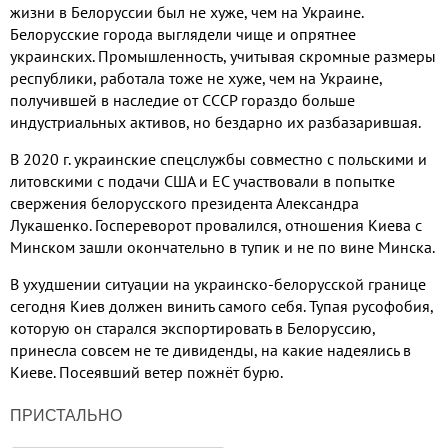
жизни в Белоруссии был не хуже
, чем на Украине.
Белорусские города выглядели чище и опрятнее
украинских
.
Промышленность
,
учитывая скромные размеры
республики
, работала тоже не хуже, чем на Украине,
получившей в наследие от СССР гораздо больше
индустриальных активов
,
но бездарно их разбазарившая
.
В 2020 г.
украинские спецслужбы совместно с польскими и
литовскими с подачи США и ЕС участвовали в попытке
свержения белорусского президента Александра
Лукашенко
. Госпереворот провалился,
отношения Киева с
Минском зашли окончательно в тупик
и не по вине Минска
.
В ухудшении ситуации на украинско
-
белорусской границе
сегодня Киев должен винить самого себя
.
Тупая русофобия
,
которую он старался экспортировать в Белоруссию
,
принесла совсем не те дивиденды
,
на какие надеялись в
Киеве
.
Посеявший ветер пожнёт бурю
.
ПРИСТАЛЬНО