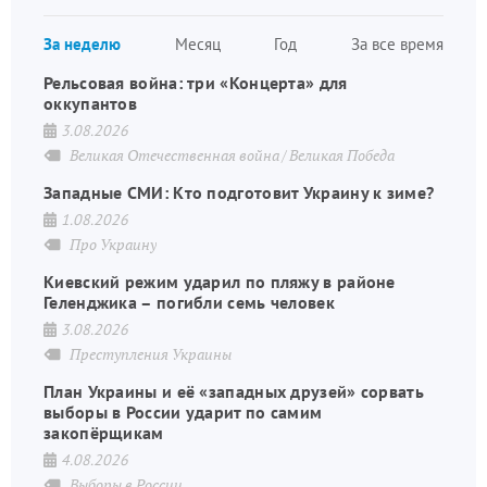
страница
страница
Нумераци
За неделю
Месяц
Год
За все время
страниц
Рельсовая война: три «Концерта» для
оккупантов
3.08.2026
Великая Отечественная война
Великая Победа
Западные СМИ: Кто подготовит Украину к зиме?
1.08.2026
Про Украину
Киевский режим ударил по пляжу в районе
Геленджика – погибли семь человек
3.08.2026
Преступления Украины
План Украины и её «западных друзей» сорвать
выборы в России ударит по самим
закопёрщикам
4.08.2026
Выборы в России