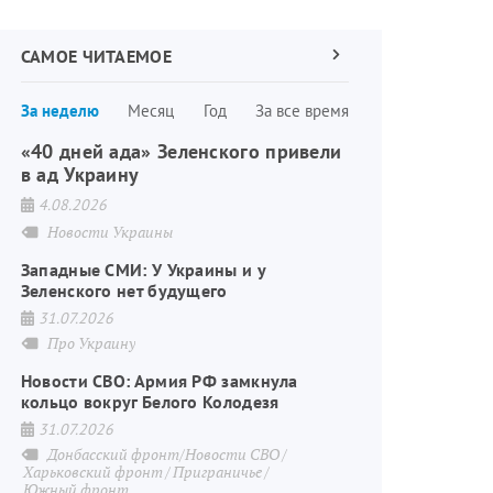
САМОЕ ЧИТАЕМОЕ
Следующая
страница
Нумерация
За неделю
Месяц
Год
За все время
страниц
«40 дней ада» Зеленского привели
в ад Украину
4.08.2026
Новости Украины
Западные СМИ: У Украины и у
Зеленского нет будущего
31.07.2026
Про Украину
Новости СВО: Армия РФ замкнула
кольцо вокруг Белого Колодезя
31.07.2026
Донбасский фронт/Новости СВО
Харьковский фронт
Приграничье
Южный фронт