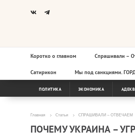
Коротко о главном
Спрашивали – О
Основная
навигация
Сатирикон
Мы под санкциями. ГОР
ПОЛИТИКА
ЭКОНОМИКА
АДЕКВ
Главная
Статьи
СПРАШИВАЛИ – ОТВЕЧАЕМ
Строка
ПОЧЕМУ УКРАИНА – УГ
навигации