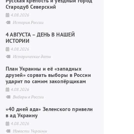
Русская крепость и уездный город
Стародуб Северский
4.08.2026
История России
4 АВГУСТА – ДЕНЬ В НАШЕЙ
ИСТОРИИ
4.08.2026
Исторические даты
План Украины и её «западных
друзей» сорвать выборы в России
ударит по самим закопёрщикам
4.08.2026
Выборы в России
«40 дней ада» Зеленского привели
в ад Украину
4.08.2026
Новости Украины