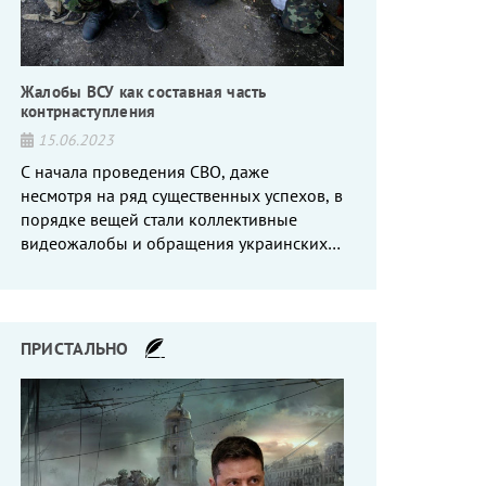
Жалобы ВСУ как составная часть
контрнаступления
15.06.2023
С начала проведения СВО, даже
несмотря на ряд существенных успехов, в
порядке вещей стали коллективные
видеожалобы и обращения украинских
вояк, сетующих то на нехватку оружия, то
на дебильное командование, то на
воров-командиров.
ПРИСТАЛЬНО