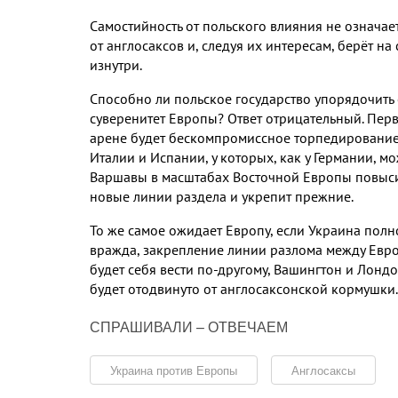
Самостийность от польского влияния не означае
от англосаксов и
,
следуя их интересам
,
берёт на
изнутри
.
Способно ли польское государство упорядочить
суверенитет Европы
?
Ответ отрицательный
.
Перв
арене будет бескомпромиссное торпедирование
Италии и Испании
,
у которых
,
как у Германии
,
мо
Варшавы в масштабах Восточной Европы повыс
новые линии раздела и укрепит прежние
.
То же самое ожидает Европу
,
если Украина полн
вражда
,
закрепление линии разлома между Евр
будет себя вести по
-
другому
,
Вашингтон и Лондо
будет отодвинуто от англосаксонской кормушки
.
СПРАШИВАЛИ – ОТВЕЧАЕМ
Украина против Европы
Англосаксы