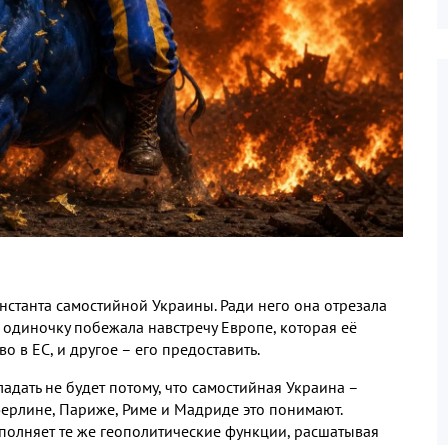
нстанта самостийной Украины
.
Ради него она отрезала
в одиночку побежала навстречу Европе
,
которая её
во в ЕС
,
и другое – его предоставить
.
адать не будет потому
,
что самостийная Украина –
Берлине
,
Париже
,
Риме и Мадриде это понимают
.
полняет те же геополитические функции
,
расшатывая