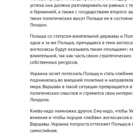
успеха она должна разговаривать на равных с т
и Германией
,
а также с государствами второго 
таких политических высот Польша не в состоян
Лондон
.
Польша со статусом влиятельной державы и Пол
одна и та же Польша
,
прячущаяся в тени англос
англосаксы будут оказывать таким «польшам»
:
«
влиятельной
,
так как часть своих стратегически
собственных ресурсов
.
Украина хочет потеснить Польшу и стать «любим
подчинялась во внешней политике и направляла
мира
.
Варшава в такой ситуации превращается в
политических смыслов и стремится свои интере
Лондона
.
Киеву надо немножко другое
.
Ему надо
,
чтобы У
влияния и чтобы порция «любви» англосаксов к
Варшавы
.
Украина попросту оттесняет Польшу в 
самостийная
.