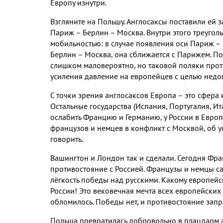
Европу изнутри
.
Взгляните на Польшу
.
Англосаксы поставили ей з
Париж –
Берлин
–
Москва
.
Внутри этого треуго
мобильностью
:
в случае появления оси Париж –
Берлин –
Москва
,
она сближается с Парижем
.
По
слишком маловероятно
,
но таковой поляки про
усиления давление на европейцев с целью нед
С точки зрения англосаксов Европа – это сфер
Остальные государства
(
Испания
,
Португалия
,
Ит
ослабить Францию и Германию
,
у России в Евро
французов и немцев в конфликт с Москвой
,
об у
говорить
.
Вашингтон и Лондон так и сделали
.
Сегодня Фра
противостояние с Россией
.
Французы и немцы са
лёгкость победы над русскими
.
Какому европейс
России
!
Это вековечная мечта всех европейских
обломилось
.
Победы нет
,
и противостояние зап
Польша превратилась добровольно в плацдарм 