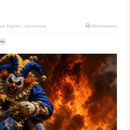
Напечатать
тив Европы
Англосаксы
лку