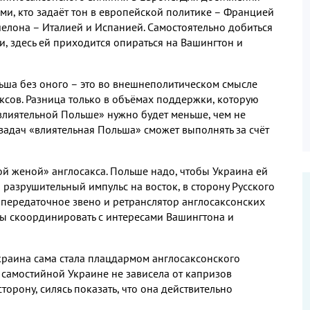
еми
,
кто задаёт тон в европейской политике – Францией
эшелона – Италией и Испанией
.
Самостоятельно добиться
ии
,
здесь ей приходится опираться на Вашингтон и
ьша без оного – это во внешнеполитическом смысле
аксов
.
Разница только в объёмах поддержки
,
которую
влиятельной Польше» нужно будет меньше
,
чем не
х задач «влиятельная Польша» сможет выполнять за счёт
ой женой» англосакса
.
Польше надо
,
чтобы Украина ей
 разрушительный импульс на восток
,
в сторону Русского
 передаточное звено и ретранслятор англосаксонских
сы скоординировать с интересами Вашингтона и
краина сама стала плацдармом англосаксонского
 самостийной Украине не зависела от капризов
сторону
,
силясь показать
,
что она действительно