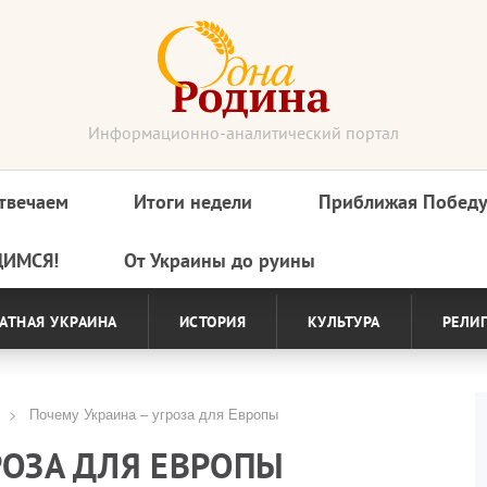
Информационно-аналитический портал
твечаем
Итоги недели
Приближая Побед
ДИМСЯ!
От Украины до руины
АТНАЯ УКРАИНА
ИСТОРИЯ
КУЛЬТУРА
РЕЛИ
Почему Украина – угроза для Европы
РОЗА ДЛЯ ЕВРОПЫ