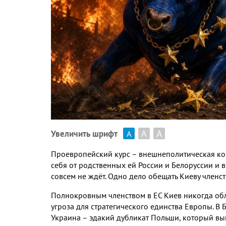
А
А
Увеличить шрифт
А
Проевропейский курс – внешнеполитическая ко
себя от родственных ей России и Белоруссии и 
совсем не ждёт
.
Одно дело обещать Киеву членст
Полнокровным членством в ЕС Киев никогда обл
угроза для стратегического единства Европы
.
В 
Украина – эдакий дубликат Польши
,
который вы