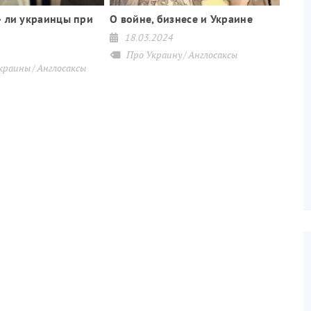
 ли украинцы при
О войне, бизнесе и Украине
18.03.2024
Про Украину
Англосаксы
краины
Англосаксы