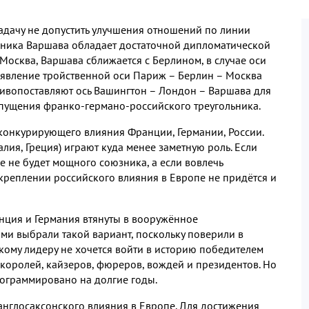
адачу не допустить улучшения отношений по линии
льника Варшава обладает достаточной дипломатической
 Москва
,
Варшава сближается с Берлином
,
в случае оси
явление тройственной оси Париж –
Берлин
–
Москва
тивопоставляют ось Вашингтон
– Лондон – Варшава для
опущения франко
-
германо
-
российского треугольника
.
а конкурирующего влияния Франции
,
Германии
,
России
.
алия
,
Греция
)
играют куда менее заметную роль
.
Если
пе не будет мощного союзника
,
а если вовлечь
креплении российского влияния в Европе не придётся и
нция и Германия втянуты в вооружённое
ми выбрали такой вариант
,
поскольку поверили в
кому лидеру не хочется войти в историю победителем
 королей
,
кайзеров
,
фюреров
,
вождей и президентов
.
Но
рограммировано на долгие годы
.
англосаксонского влияния в Европе
.
Для достижения