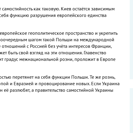
т самостийность как таковую
.
Киев остаётся зависимым
 себя функцию разрушения европейского единства
 европейское геополитическое пространство и укрепить
оочередным шагом такой Польши на международной
 отношений с Россией без учёта интересов Франции
,
жет быть свой взгляд на эти отношения
.
Главенство
ит градус межнациональной розни
,
проложит в Европе
остью перетянет на себя функции Польши
.
Те же рознь
,
опой и Евразией и провоцирование новых
.
Если Украина
н её разлюбят
,
а правительство самостийной Украины