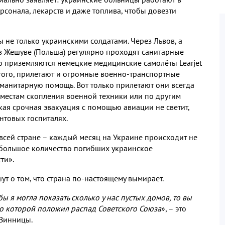
ерсонала
,
лекарств и даже топлива
,
чтобы довезти
 не только украинскими солдатами
.
Через Львов
,
а
 в Жешуве
(
Польша
)
регулярно проходят санитарные
лю приземляются немецкие медицинские самолёты
Learjet
того
,
прилетают и огромные военно
-
транспортные
гуманитарную помощь
.
Вот только прилетают они всегда
 местам скопления военной техники или по другим
кая срочная эвакуация с помощью авиации не светит
,
онтовых госпиталях
.
всей стране – каждый месяц на Украине происходит не
 большое количество погибших украинское
сти»
.
ут о том
,
что страна по
-
настоящему вымирает
.
бы я могла показать сколько у нас пустых домов
,
то вы
о которой положил распад Советского Союза
»
,
– это
 Винницы
.