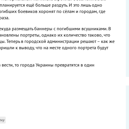
 планируется ещё больше раздуть
.
И это лишь одно
погибших боевиков хоронят по сёлам и городам
,
где
раза
.
некуда размещать баннеры с погибшими всушниками
.
В
тановлены портреты
,
однако их количество таково
,
что
ицы
.
Теперь в городской администрации решают – как же
пришли к выводу
,
что на месте одного портрета будут
 вести
,
то города Украины превратятся в один
лку