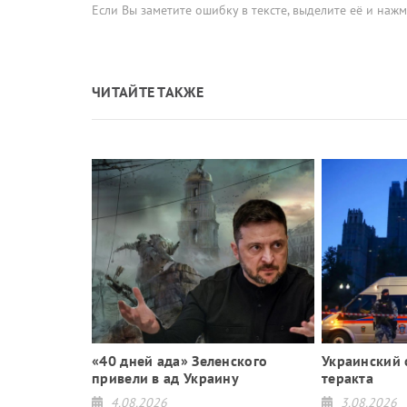
Если Вы заметите ошибку в тексте, выделите её и наж
ЧИТАЙТЕ ТАКЖЕ
ське» в лапах
«40 дней ада» Зеленского
Украинский 
йдан № 3?
привели в ад Украину
теракта
4.08.2026
3.08.2026