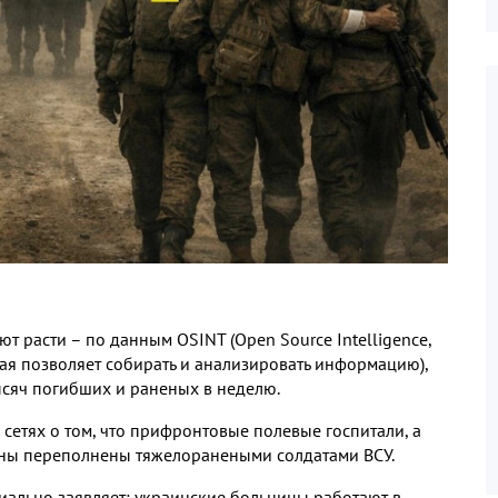
ют расти – по данным
OSINT (Open Source Intelligence,
ая позволяет собирать и анализировать информацию
),
ысяч погибших и раненых в неделю
.
сетях о том
,
что прифронтовые полевые госпитали
,
а
ины переполнены тяжелоранеными солдатами ВСУ
.
иально заявляет
:
украинские больницы работают в