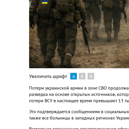
А
А
Увеличить шрифт
А
Потери украинской армии в зоне СВО продолжа
разведка на основе открытых источников
,
котор
потери ВСУ в настоящее время превышают
13
т
Это подтверждается сообщениями в социальных 
также все больницы в западных регионах Укра
Всемирная организация здравоохранения офиц