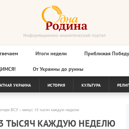
Информационно-аналитический портал
твечаем
Итоги недели
Приближая Побед
ДИМСЯ!
От Украины до руины
АТНАЯ УКРАИНА
ИСТОРИЯ
КУЛЬТУРА
РЕЛИ
отери ВСУ – минус 13 тысяч каждую неделю
13 ТЫСЯЧ КАЖДУЮ НЕДЕЛЮ