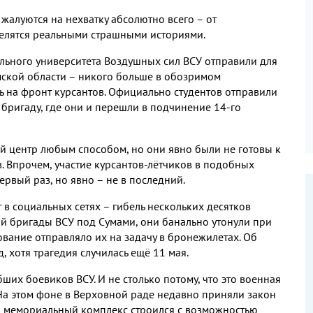
жалуются на нехватку абсолютно всего – от
делятся реальными страшными историями
.
льного университета Воздушных сил ВСУ отправили для
мской области – никого больше в обозримом
ь на фронт курсантов
.
Официально студентов отправили
 бригаду
,
где они и перешли в подчинение
14-
го
ый центр любым способом
,
но они явно были не готовы к
в
.
Впрочем
,
участие курсантов
-
лётчиков в подобных
ервый раз
,
но явно – не в последний
.
в социальных сетях – гибель нескольких десятков
-
й бригады ВСУ под Сумами
,
они банально утонули при
ование отправляло их на задачу в бронежилетах
.
Об
д
,
хотя трагедия случилась ещё
11
мая
.
ибших боевиков ВСУ
.
И не столько потому
,
что это военная
На этом фоне в Верховной раде недавно приняли закон
 мемориальный комплекс строился с возможностью