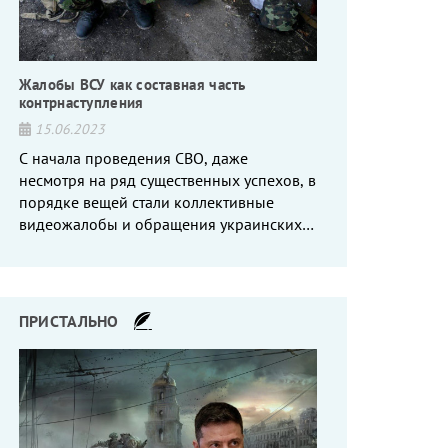
Жалобы ВСУ как составная часть
контрнаступления
15.06.2023
С начала проведения СВО, даже
несмотря на ряд существенных успехов, в
порядке вещей стали коллективные
видеожалобы и обращения украинских
вояк, сетующих то на нехватку оружия, то
на дебильное командование, то на
воров-командиров.
ПРИСТАЛЬНО