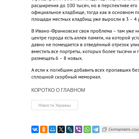
расширения до
100
тысяч
,
но в перспективе его
официальное кладбище
,
тогда как в основном 
площади местных кладбищ уже выросли в
3
–
4
В Ивано
-
Франковске своя проблема – там уже 
центре города есть аллея памяти
,
на которой ус
давно не помещается в отведённый отрезок ул
вместить все портреты
,
которых более тысячи и 
размещать
6
–
8
новых
.
А если к погибшим добавить всех пропавших без
сплошной скорбный мемориал
.
КОРОТКО О ГЛАВНОМ
Новости Украины
Скопировать ссы