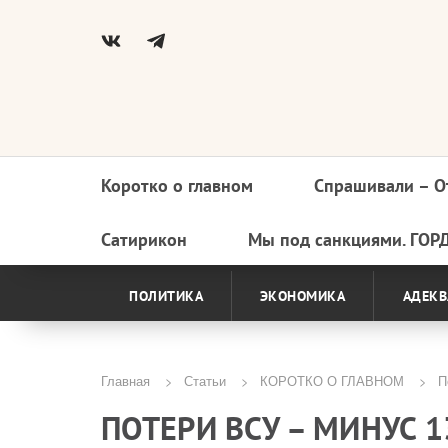
Коротко о главном
Спрашивали – О
Основная
навигация
Сатирикон
Мы под санкциями. ГОР
ПОЛИТИКА
ЭКОНОМИКА
АДЕКВ
Главная
Статьи
КОРОТКО О ГЛАВНОМ
П
Строка
ПОТЕРИ ВСУ – МИНУС 
навигации