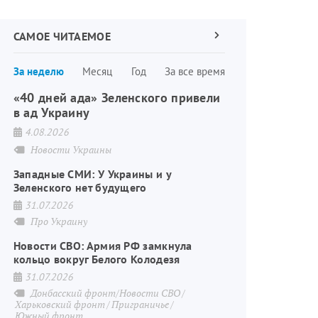
САМОЕ ЧИТАЕМОЕ
Следующая
страница
Нумерация
За неделю
Месяц
Год
За все время
страниц
«40 дней ада» Зеленского привели
в ад Украину
4.08.2026
Новости Украины
Западные СМИ: У Украины и у
Зеленского нет будущего
31.07.2026
Про Украину
Новости СВО: Армия РФ замкнула
кольцо вокруг Белого Колодезя
31.07.2026
Донбасский фронт/Новости СВО
Харьковский фронт
Приграничье
Южный фронт