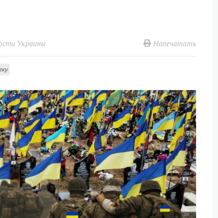
Напечатать
ости Украины
лку