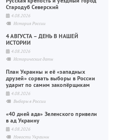
Русская крепость и уездный город
Стародуб Северский
4.08.2026
История России
4 АВГУСТА – ДЕНЬ В НАШЕЙ
ИСТОРИИ
4.08.2026
Исторические даты
План Украины и её «западных
друзей» сорвать выборы в России
ударит по самим закопёрщикам
4.08.2026
Выборы в России
«40 дней ада» Зеленского привели
в ад Украину
4.08.2026
Новости Украины