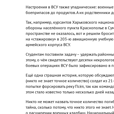
Настроения в ВСУ также упаднические
:
военные 
боеприпасов до продуктов
.
А их родственники 
Так
,
например
,
курсантов Харьковского национа
обороны населённого пункта Краснополье в Су
пространстве не оказалось
,
вот и решили бросит
на «стажировку» в
203-
ю авиационную учебную
армейского корпуса ВСУ
.
Студентам поставили задачу – удержать районн
этому
,
о чём свидетельствуют десятки некролого
боевых операциях ВСУ было зафиксировано в п
Ещё одна страшная история
,
которую обсуждают 
(
никто не знает точное количество
)
солдат из
21
попытке форсировать реку Псёл
,
так как команд
этом стало известно только несколько дней наза
Никто не может назвать точное количество пог
тайна
,
сколько потому
,
что никто этого не знает
.
о расширении военных кладбищ
.
Национальный