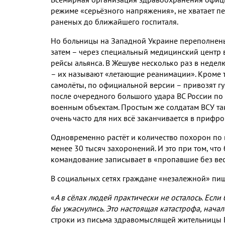
режиме «серьёзного напряжения»
,
не хватает п
раненых до ближайшего госпиталя
.
Но больницы на Западной Украине переполнены
затем – через специальный медицинский центр
рейсы альянса
.
В Жешуве несколько раз в неде
– их называют «летающие реанимации»
.
Кроме 
самолёты
,
по официальной версии – привозят 
после очередного большого удара ВС России по
военным объектам
.
Простым же солдатам ВСУ та
очень часто для них всё заканчивается в прифр
Одновременно растёт и количество похорон по 
менее
30
тысяч захоронений
.
И это при том
,
что
командование записывает в «пропавшие без ве
В социальных сетях граждане «незалежной» пиш
«
А в сёлах людей практически не осталось
.
Если 
бы ужаснулись
.
Это настоящая катастрофа
,
начал
строки из письма здравомыслящей жительницы