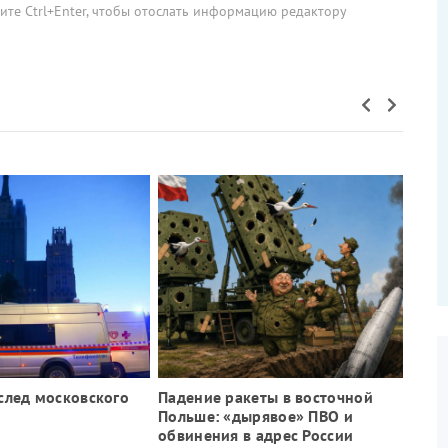
мите Ctrl+Enter, чтобы отослать информацию редактору
след московского
Падение ракеты в восточной
Польше: «дырявое» ПВО и
обвинения в адрес России