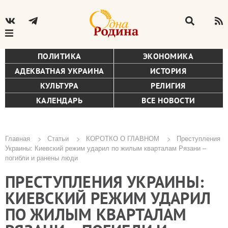
ПОЛИТИКА
ЭКОНОМИКА
АДЕКВАТНАЯ УКРАИНА
ИСТОРИЯ
КУЛЬТУРА
РЕЛИГИЯ
КАЛЕНДАРЬ
ВСЕ НОВОСТИ
Главная
Статьи
КОРОТКО О ГЛАВНОМ
Преступления
Украины: Киевский режим ударил по жилым кварталам Рязани –
Строка
погибли и ранены люди
навигации
ПРЕСТУПЛЕНИЯ УКРАИНЫ:
КИЕВСКИЙ РЕЖИМ УДАРИЛ
ПО ЖИЛЫМ КВАРТАЛАМ