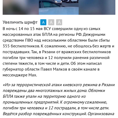
А
А
Увеличить шрифт
А
В ночь с
14
по
15
мая ВСУ совершили одну из самых
массированных атак БПЛА на регионы РФ
.
Дежурными
средствами ПВО над несколькими областями были сбиты
355
беспилотников
.
К сожалению
,
не обошлось без жертв и
пострадавших
.
Так
,
в Рязани от вражеских беспилотников
погибли три человека и
12
получили ранения различной
степени тяжести
,
в том числе и дети
.
Об этом написал
губернатор области Павел Малков в своём канале в
мессенджере
Max
.
«Из
-
за террористической атаки киевского режима в Рязани
повреждены два многоэтажных жилых дома
.
Обломки
БПЛА также упали на территорию одного из
промышленных предприятий
.
К огромному сожалению
,
погибли три человека и
12
пострадали
,
в том числе дети
.
Ведётся разбор повреждённых конструкций
.
Организована