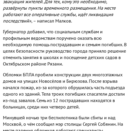
эвакуация жителей
.
Для тех
,
кому это необходимо
,
развёрнуты пункты временного размещения
.
На месте
работают все оперативные службы
,
идёт ликвидация
последствий»
,
– написал Малков
.
Губернатор добавил
,
что социальным службам и
профильным ведомствам поручено оказать всю
необходимую помощь пострадавшим и семьям погибших
.
В
целях безопасности руководство города приняло решение
отменить занятия в школах и посещение детских садов в
Октябрьском районе Рязани
.
Обломки БПЛА пробили конструкции двух многоэтажных
домов на улицах Новосёлов и Бирюзова
.
После взрыва
начался пожар
,
из
-
за которого обрушилась часть подъезда
одного из зданий
.
Тела троих погибших спасатели достали
из
-
под завалов
.
Семь из
12
пострадавших находятся в
больницах
,
среди них четверо детей
.
Минувшей ночью три беспилотника были сбиты и над
Москвой
,
о чём сообщил мэр столицы Сергей Собянин
.
На
месте падения обломков работают специалисты