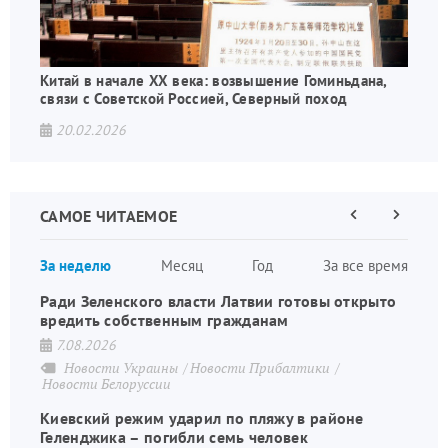
Китай в начале XX века: возвышение Гоминьдана,
связи с Советской Россией, Северный поход
20.02.2026
САМОЕ ЧИТАЕМОЕ
Предыдущая
Следующа
страница
страница
Нумераци
За неделю
Месяц
Год
За все время
страниц
Ради Зеленского власти Латвии готовы открыто
вредить собственным гражданам
7.08.2026
Новости Украины
Новости Прибалтики
Новости Белоруссии
Киевский режим ударил по пляжу в районе
Геленджика – погибли семь человек