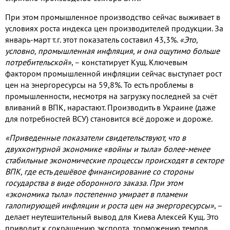
При этом промышленное производство сейчас выживает в
условиях роста индекса цен производителей продукции. За
январь-март т.г. этот показатель составил 43,3%.
«Это,
условно, промышленная инфляция, и она ощутимо больше
потребительской»
, – констатирует Кущ. Ключевым
фактором промышленной инфляции сейчас выступает рост
цен на энергоресурсы на 59,8%. То есть проблемы в
промышленности, несмотря на загрузку последней за счёт
вливаний в ВПК, нарастают. Производить в Украине (даже
для потребностей ВСУ) становится всё дороже и дороже.
«Приведенные показатели свидетельствуют, что в
двухконтурной экономике «войны и тыла» более-менее
стабильные экономические процессы происходят в секторе
ВПК, где есть дешёвое финансирование со стороны
государства в виде оборонного заказа. При этом
«экономика тыла» постепенно умирает в пламени
галопирующей инфляции и роста цен на энергоресурсы»
, –
делает неутешительный вывод для Киева Алексей Кущ. Это
приводит к сокращению экспорта, торможению темпов