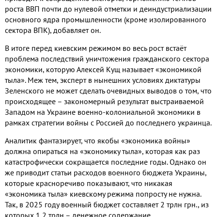
роста ВВП почти до нулевой отметки и деиндустриализации
основного ядра промышленности (кроме изолированного
сектора ВПК), добавляет он.
В итоге перед киевским режимом во весь рост встаёт
проблема последствий уничтожения гражданского сектора
экономики, которую Алексей Кущ называет «экономикой
тыла». Меж тем, эксперт в нынешних условиях диктатуры
Зеленского не может сделать очевидных выводов о том, что
происходящее – закономерный результат выстраиваемой
Западом на Украине военно-колониальной экономики в
рамках стратегии войны с Россией до последнего украинца.
Аналитик фантазирует, что якобы «экономика войны»
должна опираться на «экономику тыла», которая как раз
катастрофически сокращается последние годы. Однако он
же приводит статьи расходов военного бюджета Украины,
которые красноречиво показывают, что никакая
«экономика тыла» киевскому режима попросту не нужна.
Так, в 2025 году военный бюджет составляет 2 трлн грн., из
которых 1,2 трлн – денежное содержание