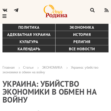
ПОЛИТИКА
ЭКОНОМИКА
АДЕКВАТНАЯ УКРАИНА
ИСТОРИЯ
КУЛЬТУРА
РЕЛИГИЯ
КАЛЕНДАРЬ
ВСЕ НОВОСТИ
Главная
Статьи
ЭКОНОМИКА
Украина: убийство
экономики в обмен на войну
Строка
УКРАИНА: УБИЙСТВО
навигации
ЭКОНОМИКИ В ОБМЕН НА
ВОЙНУ