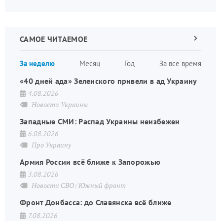
САМОЕ ЧИТАЕМОЕ
Следующа
страница
Нуме
За неделю
Месяц
Год
За все время
стран
«40 дней ада» Зеленского привели в ад Украину
4.08.2026
Новости Украины
Западные СМИ: Распад Украины неизбежен
6.08.2026
Про Украину
Армия России всё ближе к Запорожью
3.08.2026
Новости СВО
Южный фронт
Фронт Донбасса: до Славянска всё ближе
7.08.2026