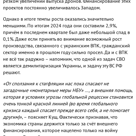
резком увеличении выпуска дронов. Финансирование этих
проектов постоянно увеличивалось Западом.
Однако в итоге темпы роста оказались значительно
меньшими. По итогам 2024 года они составили 2,9%,
причём в последнем квартале был даже небольшой спад в
0,1%. Даже если принять во внимание возможный рост
производства, связанного с украинским ВПК, гражданский
сектор именно в прошлом году сильно просел. Да и с ВПК
не всё так радужно – напомним, что одной из задач СВО
является демилитаризация Украины, и задачу эту ВС РФ
решают.
«От сползания к стагфляции нас пока спасают не
загадочные «монетарные меры НБУ» …, а внешняя помощь,
которая в условиях угрозы глобальной рецессии становится
очень тонкой красной линией (во время глобального
кризиса каждый спасает прежде всего себя, а не помогает
другим)»
, – поясняет Кущ. Фактически признавая, что
экономика страны держится только за счёт внешнего
финансирования, которое нацелено только на войну