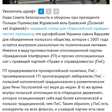
А
А
Увеличить шрифт
А
Глава Совета безопасности и обороны при президенте
Польши Пшемыслав Журавский вель Граевский
(Źurawski
vel Grajewski)
в недавней статье для «Европейской правды»
честно признался
, что русофобская Украина нужна Варшаве
для объединения польского общества, которое с 2005 года
остаётся внутренне расколотым по политическим мотивам.
Имеется в виду противостояние оппозиционной партии
«Гражданская платформа» (ГП) и прочих оппозиционных
сил с правящей партией «Право и справедливость» (ПиС).
ГП придерживается проевропейской политики, ПиС -
проамериканской. ГП пропагандирует либерализм, ПиС –
польский католический традционализм в романтическом
духе Речи Посполитой «от моря до моря». В то же время
внутри польской оппозиции есть «Народное движение»,
которое позиционирует себя ещё более католической и
польско-традиционной, чем ПиС. Таким образом, у ПиС есть
конкуренты на всех флангах, и у каждой партии есть свои