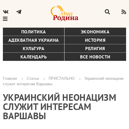
ПОЛИТИКА
ЭКОНОМИКА
АДЕКВАТНАЯ УКРАИНА
ИСТОРИЯ
КУЛЬТУРА
РЕЛИГИЯ
КАЛЕНДАРЬ
ВСЕ НОВОСТИ
Главная
Статьи
ПРИСТАЛЬНО
Украинский неонацизм
служит интересам Варшавы
Строка
УКРАИНСКИЙ НЕОНАЦИЗМ
навигации
СЛУЖИТ ИНТЕРЕСАМ
ВАРШАВЫ