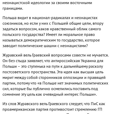
неонацистской идеологии за своими восточными
границами.
Польша видит в национал-радикалах и неонацистах
союзников, но если у них с Польшей общие цели, впору
задаться вопросом, каков нравственный облик самого
польского государства? Имеет ли моральное право
называться демократическим то государство, которое
заводит политические шашни с неонацистами?
Журавский вель Граевский вопросами совести не мучается.
Он без стыда заявляет, что антироссийская Украина для
Польши – это ступенька на пути к дальнейшему расколу
постсоветского пространства. Эта идея как высшая цель
мирит между собой сторонников оппозиции и правящей
партии, потому что «в Польше нет значимых политических
сил, которые бы публично осмелились поставить под
сомнение эту цель как очевидный интерес Польши».
Из слов Журавского вель Граевского следует, что ПиС как
проамериканская партия противостоит стремлению ГП