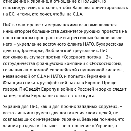
отношение к Украине, а отношение к Польше». То
есть между теми, кто хочет, чтобы Варшава ориентировалась
на ЕС, и теми, кто хочет, чтобы на США.
ПиС в соавторстве с американскими властями является
инициатором большинства дезинтегрирующих проектов на
постсоветском пространстве и агрессивных блоков возле
него – укрепление восточного фланга НАТО, Бухарестская
девятка, Троеморье, Люблинский треугольник. ПиС
крикливо выступает против «Северного потока – 2»,
сотрудничества французских компаний с «Роскосмосом»,
создания автономной европейской спутниковой системы,
независимой от США и НАТО, и попыток Германии и
Франции снизить русофобский накал в Европе. Проще
говоря, ПиС ведёт Европу к войне с Россией и зорко следит
за тем, чтобы Европа не сошла с этого курса.
Украина для ПиС, как и для прочих западных «друзей», –
всего лишь инструмент для достижения своих целей, не
совпадающих с интересами Украины. Ведь мы помним, что
«линия раздела в Польше – не отношение к Украине, а