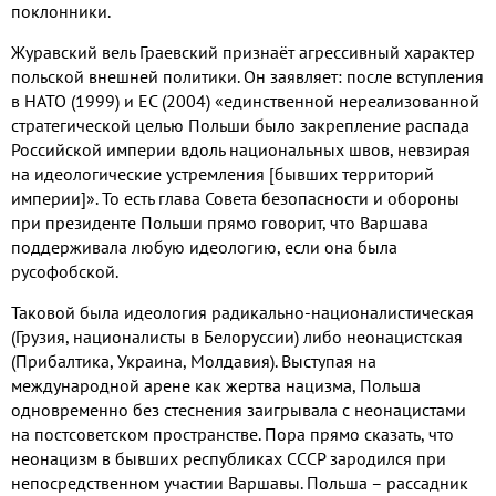
поклонники.
Журавский вель Граевский признаёт агрессивный характер
польской внешней политики. Он заявляет: после вступления
в НАТО (1999) и ЕС (2004) «единственной нереализованной
стратегической целью Польши было закрепление распада
Российской империи вдоль национальных швов, невзирая
на идеологические устремления [бывших территорий
империи]». То есть глава Совета безопасности и обороны
при президенте Польши прямо говорит, что Варшава
поддерживала любую идеологию, если она была
русофобской.
Таковой была идеология радикально-националистическая
(Грузия, националисты в Белоруссии) либо неонацистская
(Прибалтика, Украина, Молдавия). Выступая на
международной арене как жертва нацизма, Польша
одновременно без стеснения заигрывала с неонацистами
на постсоветском пространстве. Пора прямо сказать, что
неонацизм в бывших республиках СССР зародился при
непосредственном участии Варшавы. Польша – рассадник