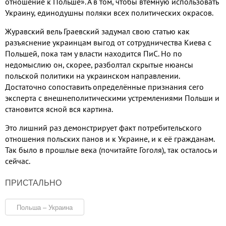
отношение к Польше». А в том, чтобы втёмную использовать
Украину, единодушны поляки всех политических окрасов.
Журавский вель Граевский задумал свою статью как
разъяснение украинцам выгод от сотрудничества Киева с
Польшей, пока там у власти находится ПиС. Но по
недомыслию он, скорее, разболтал скрытые нюансы
польской политики на украинском направлении.
Достаточно сопоставить определённые признания сего
эксперта с внешнеполитическими устремлениями Польши и
становится ясной вся картина.
Это лишний раз демонстрирует факт потребительского
отношения польских панов и к Украине, и к её гражданам.
Так было в прошлые века (почитайте Гоголя), так осталось и
сейчас.
ПРИСТАЛЬНО
Польша – Украина