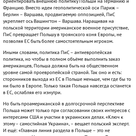
ориентировать внешнюю политику Польши на Германию и
Францию. Вместо идеи геополитической оси Париж –
Берлин – Варшава, продвигаемую оппозицией, ПиС
укрепляет ось Вашингтон – Варшава. Наращивая на
польской территории американское военное присутствие,
ПиС превращает Польшу в троянского коня Европы, не
позволяя ЕС быть более самостоятельным игроком.
Иными словами, политика ПиС – антиевропейская
политика, но чтобы в полном объёме выполнить заказ
американцев, Польша должна быть на общественном
уровне самой проевропейской страной. Так оно и есть:
сторонников выхода из ЕС в Польше меньше, чем где бы то
ни было в Европе. Только такая Польша навсегда останется
в ЕС, ослабляя его изнутри.
Но быть проамериканской в долгосрочной перспективе
Польша может только при согласовании своих интересов с
интересами США и участии в украинских делах. «Ключ к
этому – самостийная Украина», – вещает польский эксперт.
И ещё: «Главная линия раздела в Польше – это не