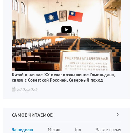
Китай в начале XX века: возвышение Гоминьдана,
связи с Советской Россией, Северный поход
20.02.2026
САМОЕ ЧИТАЕМОЕ
Следующа
страница
Нуме
За неделю
Месяц
Год
За все время
стран