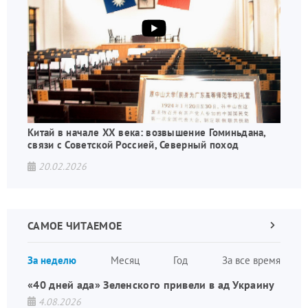
Китай в начале XX века: возвышение Гоминьдана,
связи с Советской Россией, Северный поход
20.02.2026
САМОЕ ЧИТАЕМОЕ
Следующа
страница
Нуме
За неделю
Месяц
Год
За все время
стран
«40 дней ада» Зеленского привели в ад Украину
4.08.2026