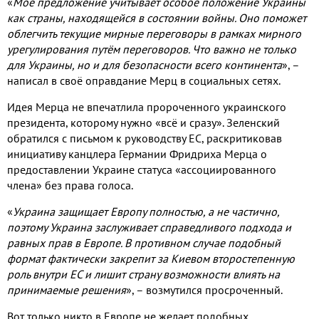
«
Моё предложение учитывает особое положение Украины
как страны
,
находящейся в состоянии войны
.
Оно поможет
облегчить текущие мирные переговоры в рамках мирного
урегулирования путём переговоров
.
Что важно не только
для Украины
,
но и для безопасности всего континента
»
,
–
написал в своё оправдание Мерц в социальных сетях
.
Идея Мерца не впечатлила пророченного украинского
президента
,
которому нужно «всё и сразу»
.
Зеленский
обратился с письмом к руководству ЕС
,
раскритиковав
инициативу канцлера Германии Фридриха Мерца о
предоставлении Украине статуса «ассоциированного
члена» без права голоса
.
«
Украина защищает Европу полностью
,
а не частично
,
поэтому
Украина заслуживает справедливого подхода и
равных прав в Европе
.
В противном случае подобный
формат фактически закрепит за Киевом второстепенную
роль внутри ЕС и лишит страну возможности влиять на
принимаемые решения
»
,
– возмутился просроченный
.
Вот только никто в Европе не желает подобных