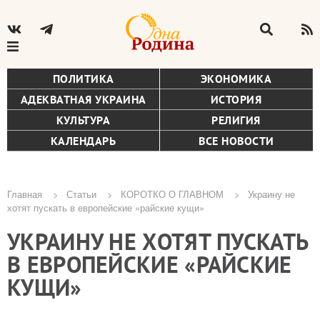
ПОЛИТИКА
ЭКОНОМИКА
АДЕКВАТНАЯ УКРАИНА
ИСТОРИЯ
КУЛЬТУРА
РЕЛИГИЯ
КАЛЕНДАРЬ
ВСЕ НОВОСТИ
Главная
Статьи
КОРОТКО О ГЛАВНОМ
Украину не
хотят пускать в европейские «райские кущи»
Строка
УКРАИНУ НЕ ХОТЯТ ПУСКАТЬ
навигации
В ЕВРОПЕЙСКИЕ «РАЙСКИЕ
КУЩИ»