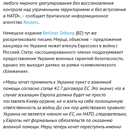
любого мирного урегулирования без восстановления
контроля над утраченными территориями и без вступления
в НАТО
»
,
– сообщает британское информационное
агентство
Reuters
.
Немецкое издание
Berliner Zeitung
(
BZ
)
тут же
раскритиковало письмо Мерца
,
объяснив – предложение
канцлера по Украине может втянуть Евросоюз в войну с
Россией
.
Статус «ассоциированного члена» подразумевает
предоставление Украине военных гарантий безопасности
,
однако это выходит далеко за рамки «символического
сближения»
.
«
Мерц хочет применить к Украине пункт о взаимной
помощи согласно статье
42.7
договора ЕС
.
Это значит
,
что в
случае эскалации Европа должна будет не просто
поставлять Киеву оружие
,
но и взять на себя полноценную
ответственность за войну
.
До сих пор действовало правило
:
Украина не является членом ни ЕС
,
ни НАТО
,
следовательно
,
у Европы нет формальных обязательств по оказанию
военной помощи
.
Мерц теперь хочет переступить именно