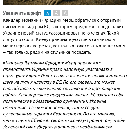
А
А
Увеличить шрифт
А
Канцлер Германии Фридрих Мерц обратился с открытым
письмом к лидерам ЕС
,
в котором предложил предоставить
Украине новый статус «ассоциированного члена»
.
Такой
статус позволит Киеву принимать участие в саммитах и
министерских встречах
,
вот только голосовать они не смогут
– так только
,
рядом на стульчике посидеть
.
«
Канцлер Германии Фридрих Мерц предложил
предоставить Украине право напрямую участвовать в
структурах Европейского союза в качестве промежуточного
шага на пути к членству в ЕС
.
По его словам
,
это может
способствовать заключению соглашения о прекращении
войны
.
Канцлер также предложил членам ЕС взять на себя
политическое обязательство применить к Украине
положение о взаимной помощи
,
чтобы создать
существенные гарантии безопасности
.
По его мнению
,
чёткий путь в ЕС может сыграть ключевую роль в том
,
чтобы
Зеленский смог убедить украинцев в необходимости