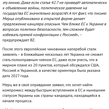
эту линию
.
Даже если статья
42.7
не приведёт автоматически
к объявлению войны
,
политическое давление на
государства ЕС значительно возрастёт
.
А тот факт
,
что письмо
Мерца опубликовано в открытой форме делает
предложение канцлера опасным
.
Чем ближе ЕС к Украине в
вопросах политики безопасности
,
тем сложнее будет
избежать прямой конфронтации с Россией
»
,
–
предупреждает
BZ.
После этого европейские чиновники наперебой стали
заявлять – в ближайшие несколько лет Украина не сможет
стать полноправным членом ЕС
,
даже если учесть
,
что в
мирном плане из
20
пунктов
,
который обсуждался США
,
Россией и Украиной
,
в качестве ориентира была указана
дата
2027
года
.
Мерц же в своё оправдание заявил
,
что хочет найти
компромисс между быстрым вступлением в ЕС и нынешним
статусом Украины как страны
-
кандидата
,
находящейся в
начале процесса
.